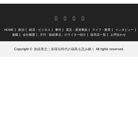
RSS
X
Facebook
Instagram
HOME
政治
経済・ビジネス
事件
震災・原発事故
ライフ・教育
インタビュー
連載
会社概要
月刊「政経東北」のライター紹介
販売店一覧
お問合わせ
Copyright ©
政経東北｜多様化時代の福島を読み解く
All rights reserved.