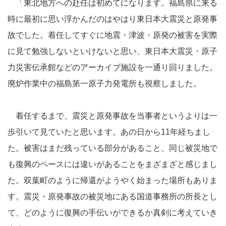
「東北地方への赴任は初めてになります。福島県に来る
時に最初に思い浮かんだのはやはり東日本大震災と原発事
故でした。着任してすぐに地震・津波・原発の被害を実際
に見て勉強しないといけないと思い、東日本大震災・原子
力災害伝承館などのアーカイブ施設を一通り回りました。
廃炉作業中の福島第一原子力発電所も視察しました。
着任するまで、震災と原発事故を当事者というよりは一
歩引いて見ていたと思います。あの日から11年経ちまし
た。被害はまだ残っている部分があること、同じ被災地で
も復興のペースには違いがあることをまざまざと感じまし
た。双葉町のように帰還がようやく始まった場所もありま
す。震災・原発事故の被災地にある国道事務所の所長とし
て、どのように復興の手伝いができるか真剣に考えていき