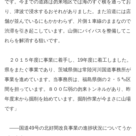
です。今までの道路は勿来地区では海のすぐ横を通ってお
り、津波で浸水するおそれがありました。また沿道には店
舗が並んでいるにもかかわらず、片側１車線のままなので
渋滞を引き起こしています。山側にバイパスを整備してこ
れらを解消する狙いです。
２０１５年度に事業に着手し、19年度に着工しました。
県をまたぐ事業であり、茨城県側は常陸河川国道事務所が
事業を進めています。当事務所は、福島県側の２・５㌔区
間を担っています。８００㍍弱の勿来トンネルがあり、昨
年度末から掘削を始めています。掘削作業が今まさに山場
です」
――国道49号の北好間改良事業の進捗状況についてうか