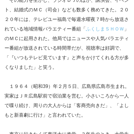
その能力を生かし、ラジオＤＪのほか、講演会、イベン
ト、結婚式のＭＣ（司会）なども数多く務めてきた。２０
２０年には、テレビユー福島で毎週水曜夜７時から放送さ
れている地域情報バラエティー番組「
ふくしまＳＨＯＷ
」
のＭＣに起用された。他局ではニュースや人気バラエティ
ー番組が放送されている時間帯だが、視聴率は好調で、
「『いつもテレビ見ています』と声をかけてくれる方が多
くなりました」と笑う。
１９６４（昭和39）年２月５日、広島県広島市生まれ。
実家はＪＲ広島駅前で宿泊業を営む。小さいころから一人
で喋り続け、周りの大人からは「客商売向きだ」、「よし
もと新喜劇に行け」と言われていた。