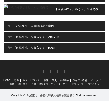
【武塙麻衣子】ゆうべ、酒場で③
月刊「政経東北」定期購読のご案内
月刊「政経東北」を購入する（Amazon）
月刊「政経東北」を購入する（BASE）
RSS
X
Facebook
Instagram
HOME
政治
経済・ビジネス
事件
震災・原発事故
ライフ・教育
インタビュー
連載
会社概要
月刊「政経東北」のライター紹介
販売店一覧
お問合わせ
Copyright ©
政経東北｜多様化時代の福島を読み解く
All rights reserved.