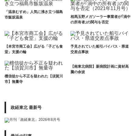
「温泉むすめ」人気に沸き立つ福島
相馬玉野メガソーラー事業者が｢渦中
市飯坂温泉
の所有者｣の関与を否定
【本宮市商工会】広がる「子ども食
予見されていた船引バイパス・県道
堂」支援の輪
交差点事故
【南東北病院】新病院計画に資材高
騰の余波
檀信徒から不正を疑われた【須賀川
市】無量寺
政経東北 最新号