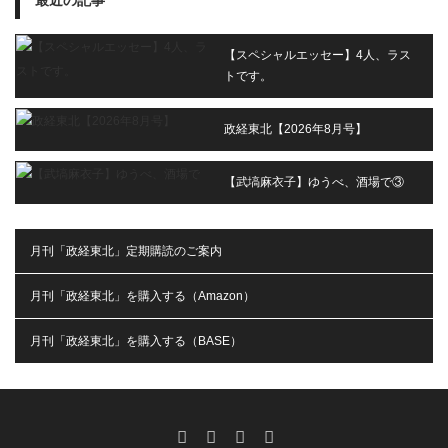
最近の記事
【スペシャルエッセー】4人、ラス
トです。
政経東北【2026年8月号】
【武塙麻衣子】ゆうべ、酒場で③
月刊「政経東北」定期購読のご案内
月刊「政経東北」を購入する（Amazon）
月刊「政経東北」を購入する（BASE）
RSS
X
Facebook
Instagram