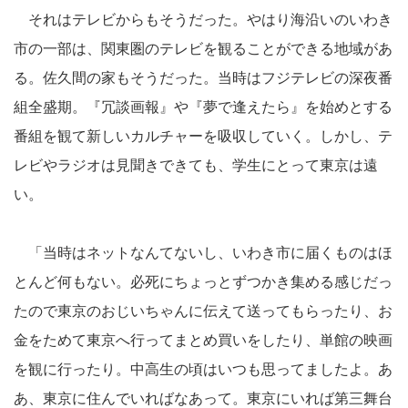
それはテレビからもそうだった。やはり海沿いのいわき
市の一部は、関東圏のテレビを観ることができる地域があ
る。佐久間の家もそうだった。当時はフジテレビの深夜番
組全盛期。『冗談画報』や『夢で逢えたら』を始めとする
番組を観て新しいカルチャーを吸収していく。しかし、テ
レビやラジオは見聞きできても、学生にとって東京は遠
い。
「当時はネットなんてないし、いわき市に届くものはほ
とんど何もない。必死にちょっとずつかき集める感じだっ
たので東京のおじいちゃんに伝えて送ってもらったり、お
金をためて東京へ行ってまとめ買いをしたり、単館の映画
を観に行ったり。中高生の頃はいつも思ってましたよ。あ
あ、東京に住んでいればなあって。東京にいれば第三舞台