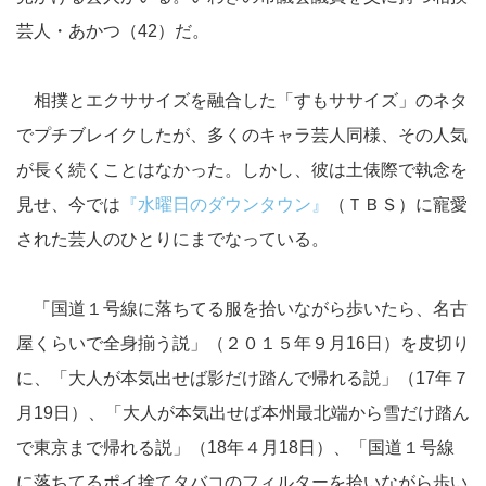
芸人・あかつ（42）だ。
相撲とエクササイズを融合した「すもササイズ」のネタ
でプチブレイクしたが、多くのキャラ芸人同様、その人気
が長く続くことはなかった。しかし、彼は土俵際で執念を
見せ、今では
『水曜日のダウンタウン』
（ＴＢＳ）に寵愛
された芸人のひとりにまでなっている。
「国道１号線に落ちてる服を拾いながら歩いたら、名古
屋くらいで全身揃う説」（２０１５年９月16日）を皮切り
に、「大人が本気出せば影だけ踏んで帰れる説」（17年７
月19日）、「大人が本気出せば本州最北端から雪だけ踏ん
で東京まで帰れる説」（18年４月18日）、「国道１号線
に落ちてるポイ捨てタバコのフィルターを拾いながら歩い