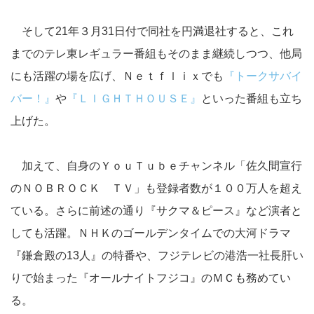
そして21年３月31日付で同社を円満退社すると、これ
までのテレ東レギュラー番組もそのまま継続しつつ、他局
にも活躍の場を広げ、Ｎｅｔｆｌｉｘでも
『トークサバイ
バー！』
や
『ＬＩＧＨＴＨＯＵＳＥ』
といった番組も立ち
上げた。
加えて、自身のＹｏｕＴｕｂｅチャンネル「佐久間宣行
のＮＯＢＲＯＣＫ ＴＶ」も登録者数が１００万人を超え
ている。さらに前述の通り『サクマ＆ピース』など演者と
しても活躍。ＮＨＫのゴールデンタイムでの大河ドラマ
『鎌倉殿の13人』の特番や、フジテレビの港浩一社長肝い
りで始まった『オールナイトフジコ』のＭＣも務めてい
る。