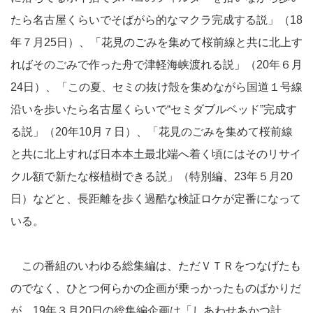
たら名古屋くらいでそばがら的なマクラ完成する説」（18
年７月25日）、「花見のごみを集めて桜前線と共に北上す
ればそのごみで作った舟で津軽海峡渡れる説」（20年６月
24日）、「この夏、セミの抜け殻を集めながら国道１号線
沿いを歩いたら名古屋くらいで“セミダブルベッド”完成す
る説」（20年10月７日）、「花見のごみを集めて桜前線
と共に北上すれば日本本土最北端へ着く頃にはそのリサイ
クル額で新たな桜植樹できる説」（特別編、23年５月20
日）などと、長距離を歩く過酷な検証ロケが定番になって
いる。
この番組のいわゆる総集編は、ただＶＴＲをつなげたも
のでなく、ひとつ何らかの企画が乗っかったものばかりだ
が、19年３月20日の総集編企画は「しあわせあかつ計