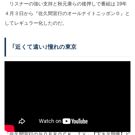
リスナーの強い支持と秋元康らの後押しで番組は 19年
４月３日から『佐久間宣行のオールナイトニッポン０』と
してレギュラー化したのだ。
｢近くて遠い｣憧れの東京
「佐久間宣行のＮＯＢＲＯＣＫ ＴＶ」【下ネタ我慢】ど