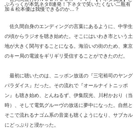
ぶろっくが本気ネタ8連発！下ネタで笑いたくない二瓶有
加 & 松本優は我慢できるのか…？
佐久間自身のエンディングの言葉にあるように、中学生
の頃からラジオを聴き始めた。そこにはいわき市という土
地が大きく関与することになる。海沿いの街のため、東京
のキー局の電波をギリギリ受信することができたのだ。
最初に聴いたのは、ニッポン放送の『三宅裕司のヤング
パラダイス』だった。その流れで『オールナイトニッポ
ン』も聴き始め、とんねるず、伊集院光、川村かおり（当
時）、そして電気グルーヴの放送に夢中になった。自然と
そこで流れるナゴム系の音楽も聴くようになり、サブカル
にどっぷりと浸かった。