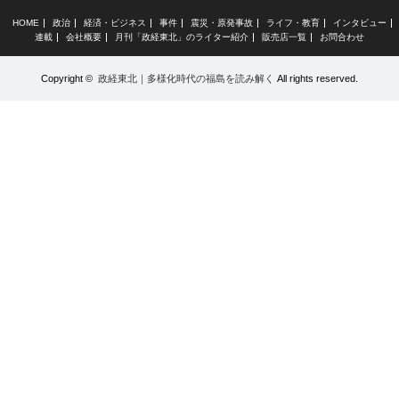
HOME
政治
経済・ビジネス
事件
震災・原発事故
ライフ・教育
インタビュー
連載
会社概要
月刊「政経東北」のライター紹介
販売店一覧
お問合わせ
Copyright ©
政経東北｜多様化時代の福島を読み解く
All rights reserved.