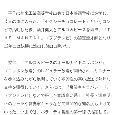
平子は勿来工業高等学校出身で日本映画学校に進学し、
芸人の道に入った。「セクシーチョコレート」というコン
ビで活動した後、酒井健太とアルコ＆ピースを結成。『Ｔ
ＨＥ ＭＡＮＺＡＩ』（フジテレビ）の認定漫才師となり
12年には決勝に進出し3位に輝いた。
翌年、『アルコ＆ピースのオールナイトニッポン０』
（ニッポン放送）のレギュラー放送が開始され、リスナー
を巻き込みながら展開していく即興性の高い放送で熱烈な
支持を獲得していく。さらには、『爆笑キャラパレード』
（フジテレビ）などで扮した意識高い系ＩＴ社長・瀬良明
正のキャラや愛妻家キャラなどで世間的な知名度も上げて
いった。いまでは、バラエティ番組の第一線で活躍してい