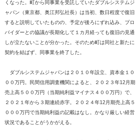
くなった。町から同事業を受託していたダブルシステムジ
ャパン（東京都、奥江邦弘社長）は当初、数日程度で復旧
すると説明していたものの、予定が後ろにずれ込み、プロ
バイダーとの協議が長期化して１カ月経っても復旧の見通
しが立たないことが分かった。そのため町は同社と新たに
契約を結ばず、同事業を終了した。
ダブルシステムジャパンは２０１０年設立、資本金１０
００万円。民間信用調査機関によると、２０２３年12月期
売上高５００万円（当期純利益マイナス４００万円）で、
２０２１年から３期連続赤字。２０２４年12月期売上高５
０００万円で当期純利益の記載はなし。かなり厳しい経営
状況であることがうかがえる。