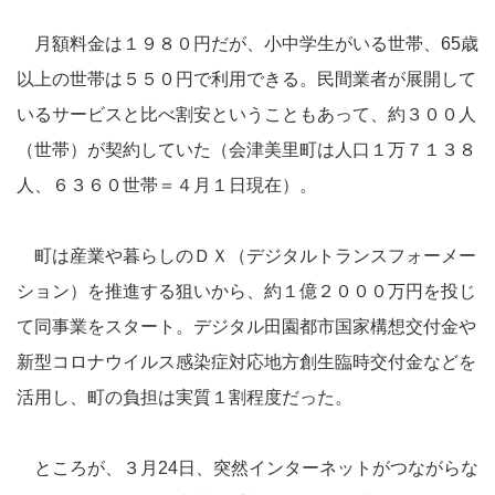
月額料金は１９８０円だが、小中学生がいる世帯、65歳
以上の世帯は５５０円で利用できる。民間業者が展開して
いるサービスと比べ割安ということもあって、約３００人
（世帯）が契約していた（会津美里町は人口１万７１３８
人、６３６０世帯＝４月１日現在）。
町は産業や暮らしのＤＸ（デジタルトランスフォーメー
ション）を推進する狙いから、約１億２０００万円を投じ
て同事業をスタート。デジタル田園都市国家構想交付金や
新型コロナウイルス感染症対応地方創生臨時交付金などを
活用し、町の負担は実質１割程度だった。
ところが、３月24日、突然インターネットがつながらな