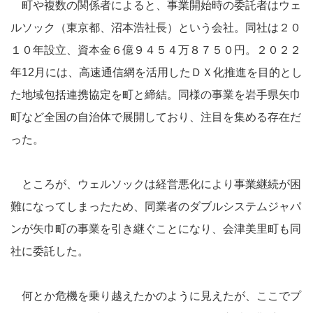
町や複数の関係者によると、事業開始時の委託者はウェ
ルソック（東京都、沼本浩社長）という会社。同社は２０
１０年設立、資本金６億９４５４万８７５０円。２０２２
年12月には、高速通信網を活用したＤＸ化推進を目的とし
た地域包括連携協定を町と締結。同様の事業を岩手県矢巾
町など全国の自治体で展開しており、注目を集める存在だ
った。
ところが、ウェルソックは経営悪化により事業継続が困
難になってしまったため、同業者のダブルシステムジャパ
ンが矢巾町の事業を引き継ぐことになり、会津美里町も同
社に委託した。
何とか危機を乗り越えたかのように見えたが、ここでプ