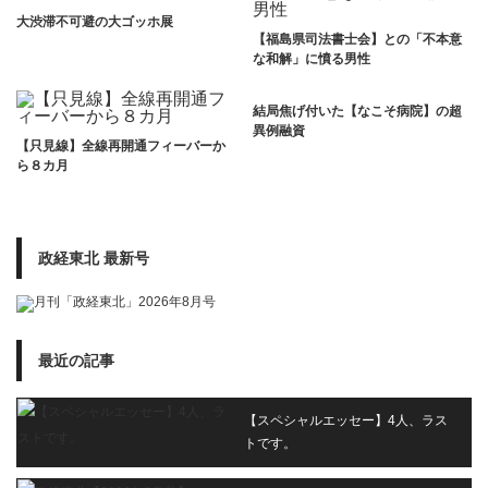
大渋滞不可避の大ゴッホ展
【福島県司法書士会】との「不本意
な和解」に憤る男性
結局焦げ付いた【なこそ病院】の超
異例融資
【只見線】全線再開通フィーバーか
ら８カ月
政経東北 最新号
最近の記事
【スペシャルエッセー】4人、ラス
トです。