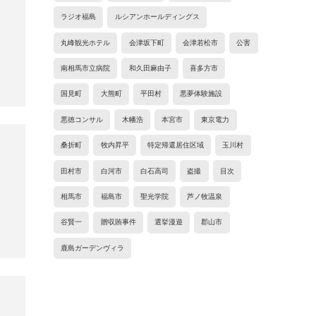
ラジオ福島
ルシアンホールディングス
丸峰観光ホテル
会津坂下町
会津若松市
公害
南相馬市立病院
和久田麻由子
喜多方市
国見町
大熊町
平田村
悪夢体験施設
悪徳コンサル
木幡浩
本宮市
東京電力
桑折町
牧内昇平
特定帰還居住区域
玉川村
田村市
白河市
白石高司
盗撮
目次
相馬市
福島市
聖光学院
芦ノ牧温泉
谷賢一
贈収賄事件
選挙漫遊
郡山市
鹿島ガーデンヴィラ