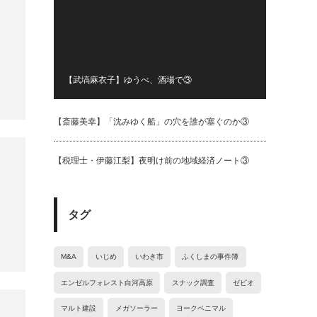
【武塙麻衣子】ゆうべ、酒場で③
【斎藤美幸】「沈みゆく船」の穴を誰が塞ぐのか③
【税理士・伊藤江梨】夜明け前の地域経済ノート③
タグ
M&A
いじめ
いわき市
ふくしまの事件簿
エンゼルフォレスト白河高原
スナック調査
ゼビオ
マルト建設
メガソーラー
ヨークベニマル