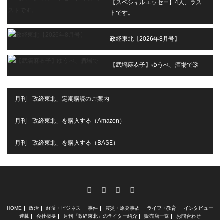
【スペシャルエッセー】4人、ラス
トです。
政経東北【2026年8月号】
【武塙麻衣子】ゆうべ、酒場で③
月刊「政経東北」定期購読のご案内
月刊「政経東北」を購入する（Amazon）
月刊「政経東北」を購入する（BASE）
RSS
X
Facebook
Instagram
HOME
政治
経済・ビジネス
事件
震災・原発事故
ライフ・教育
インタビュー
連載
会社概要
月刊「政経東北」のライター紹介
販売店一覧
お問合わせ