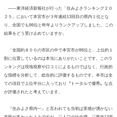
――東洋経済新報社が行った「住みよさランキング２０
２５」において本宮市が３年連続13回目の県内１位とな
り、全国でも86位と昨年よりランクアップしました。この
結果をどう受け止めていますか。
「全国約８００の市区の中で本宮市が86位と、上位約１
割に位置しているのは本当にありがたいことです。このラ
ンキングは現地視察や口コミによるものではなく、行政的
な指標を分析して、総合的に評価するものです。本市は全
ての項目で上位半分に入っており〝トータルで優秀〟な点
が評価されたと考えています。
『住みよさ県内一』と言われても当初は実感が湧かない
市民が多かったようですが、▽人口の社会増、▽県内13市