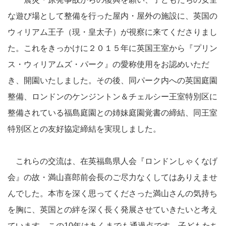
な遊び場として整備を行った屋内・屋外の施設に、英国の
ウィリアム王子（現・皇太子）が視察に来てくださりまし
た。これをきっかけに２０１５年に英国王室から『プリン
ス・ウィリアムズ・パーク』の愛称使用をお認めいただ
き、開園いたしました。その後、同パーク内への英国庭園
整備、ロンドンのケンジントン＆チェルシー王室特別区に
整備されている福島庭園との姉妹庭園覚書の締結、同王室
特別区との友好協定締結を実現しました。
これらの交流は、在英福島県人会『ロンドンしゃくなげ
会』の故・満山喜郎前会長のご尽力なくしてはありえませ
んでした。本市を深く思ってくださった満山さんの気持ち
を胸に、英国との絆を深く長く発展させていきたいと考え
ています。この10年はあくまでも通過点です。子どもたち