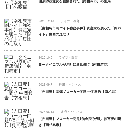
薬剤師法違反を誤解された【南相馬市】の薬局
2023.12.16
ライフ・教育
【南相馬市闇バイト強盗事件】資産家を襲った『闇バ
イト』集団の足取り
2023.10.6
ライフ・教育
ヨークベニマルが原町に新店舗!?【南相馬市】
2023.09.7
経済・ビジネス
【吉田豊】悪徳ブローカー問題 中間報告【南相馬】
2023.08.13
経済・ビジネス
【吉田豊】ブローカー問題｢借金踏み倒し｣被害者の嘆
き【南相馬市】