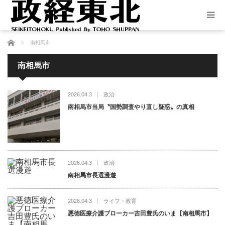
ホーム
南相馬市
南相馬市
2026.04.3
政治
南相馬市当局〝国勢調査やり直し疑惑〟の真相
2026.04.3
政治
南相馬市長選漫遊
2026.04.3
ライフ・教育
悪徳医療介護ブローカー吉田豊氏のいま【南相馬市】