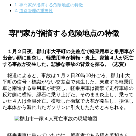
専門家が指摘する危険地点の特徴
道路管理の重要性
専門家が指摘する危険地点の特徴
１月２日夜、郡山市大平町の交差点で軽乗用車と乗用車が
出合い頭に衝突し、軽乗用車が横転・炎上。家族４人が死亡
する事故が発生した。悲惨な事故の背景を探る。（志賀）
報道によると、事故は１月２日20時10分ごろ、郡山市大
平町の信号・標識がない交差点で発生した。東進する軽乗用
車と南進する乗用車が衝突し、軽乗用車は衝撃で走行車線の
反対側に横転、縁石に乗り上げた。そのまま炎上し、乗って
いた４人は全員死亡。横転した衝撃で火花が発生し、損傷し
た車体から漏れ出たガソリンに引火したためとみられる。
軽乗用車に乗っていたのは、所有者である橋本美和さん