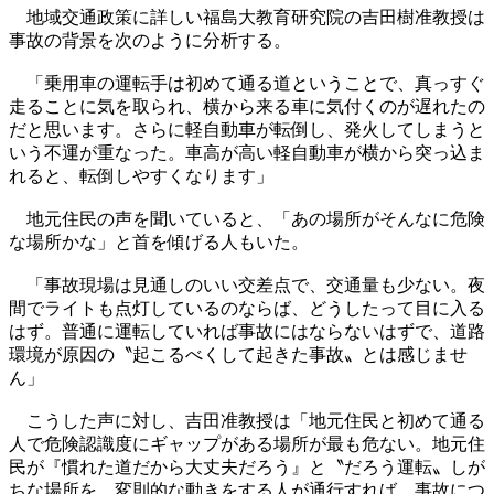
地域交通政策に詳しい福島大教育研究院の吉田樹准教授は
事故の背景を次のように分析する。
「乗用車の運転手は初めて通る道ということで、真っすぐ
走ることに気を取られ、横から来る車に気付くのが遅れたの
だと思います。さらに軽自動車が転倒し、発火してしまうと
いう不運が重なった。車高が高い軽自動車が横から突っ込ま
れると、転倒しやすくなります」
地元住民の声を聞いていると、「あの場所がそんなに危険
な場所かな」と首を傾げる人もいた。
「事故現場は見通しのいい交差点で、交通量も少ない。夜
間でライトも点灯しているのならば、どうしたって目に入る
はず。普通に運転していれば事故にはならないはずで、道路
環境が原因の〝起こるべくして起きた事故〟とは感じませ
ん」
こうした声に対し、吉田准教授は「地元住民と初めて通る
人で危険認識度にギャップがある場所が最も危ない。地元住
民が『慣れた道だから大丈夫だろう』と〝だろう運転〟しが
ちな場所を、変則的な動きをする人が通行すれば、事故につ