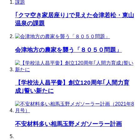
｢クマ空き家居座り｣で見えた会津若松・東山
温泉の課題
会津地方の農家を襲う「８０５０問題」
【学校法人昌平黌】創立120周年｢人間力育
成｣誓い新たに
不安材料多い相馬玉野メガソーラー計画