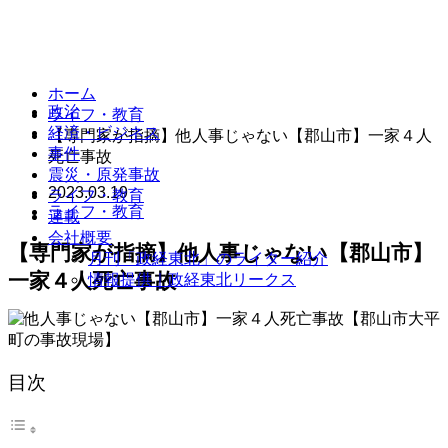
ホーム
政治
ライフ・教育
経済・ビジネス
【専門家が指摘】他人事じゃない【郡山市】一家４人
事件
死亡事故
震災・原発事故
2023.03.19
ライフ・教育
ライフ・教育
連載
会社概要
【専門家が指摘】他人事じゃない【郡山市】
月刊「政経東北」のライター紹介
一家４人死亡事故
情報提供｜政経東北リークス
目次