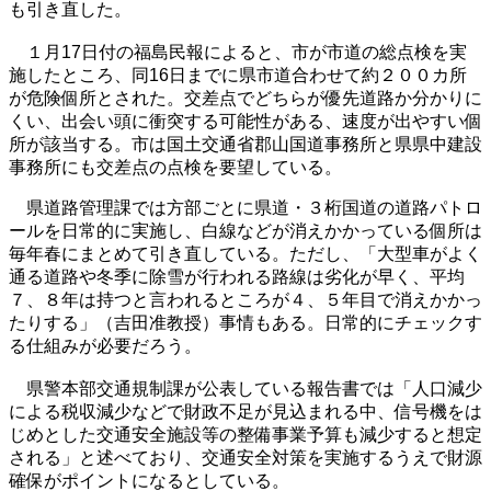
も引き直した。
１月17日付の福島民報によると、市が市道の総点検を実
施したところ、同16日までに県市道合わせて約２００カ所
が危険個所とされた。交差点でどちらが優先道路か分かりに
くい、出会い頭に衝突する可能性がある、速度が出やすい個
所が該当する。市は国土交通省郡山国道事務所と県県中建設
事務所にも交差点の点検を要望している。
県道路管理課では方部ごとに県道・３桁国道の道路パトロ
ールを日常的に実施し、白線などが消えかかっている個所は
毎年春にまとめて引き直している。ただし、「大型車がよく
通る道路や冬季に除雪が行われる路線は劣化が早く、平均
７、８年は持つと言われるところが４、５年目で消えかかっ
たりする」（吉田准教授）事情もある。日常的にチェックす
る仕組みが必要だろう。
県警本部交通規制課が公表している報告書では「人口減少
による税収減少などで財政不足が見込まれる中、信号機をは
じめとした交通安全施設等の整備事業予算も減少すると想定
される」と述べており、交通安全対策を実施するうえで財源
確保がポイントになるとしている。