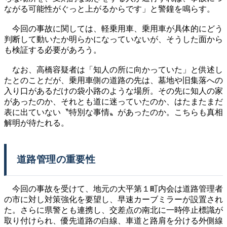
ながる可能性がぐっと上がるからです」と警鐘を鳴らす。
今回の事故に関しては、軽乗用車、乗用車が具体的にどう
判断して動いたか明らかになっていないが、そうした面から
も検証する必要があろう。
なお、高橋容疑者は「知人の所に向かっていた」と供述し
たとのことだが、乗用車側の道路の先は、墓地や旧集落への
入り口があるだけの袋小路のような場所。その先に知人の家
があったのか、それとも道に迷っていたのか、はたまたまだ
表に出ていない〝特別な事情〟があったのか。こちらも真相
解明が待たれる。
道路管理の重要性
今回の事故を受けて、地元の大平第１町内会は道路管理者
の市に対し対策強化を要望し、早速カーブミラーが設置され
た。さらに県警とも連携し、交差点の南北に一時停止標識が
取り付けられ、優先道路の白線、車道と路肩を分ける外側線