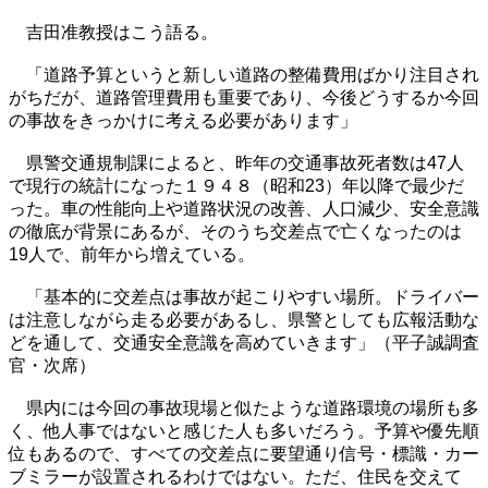
吉田准教授はこう語る。
「道路予算というと新しい道路の整備費用ばかり注目され
がちだが、道路管理費用も重要であり、今後どうするか今回
の事故をきっかけに考える必要があります」
県警交通規制課によると、昨年の交通事故死者数は47人
で現行の統計になった１９４８（昭和23）年以降で最少だ
った。車の性能向上や道路状況の改善、人口減少、安全意識
の徹底が背景にあるが、そのうち交差点で亡くなったのは
19人で、前年から増えている。
「基本的に交差点は事故が起こりやすい場所。ドライバー
は注意しながら走る必要があるし、県警としても広報活動な
どを通して、交通安全意識を高めていきます」（平子誠調査
官・次席）
県内には今回の事故現場と似たような道路環境の場所も多
く、他人事ではないと感じた人も多いだろう。予算や優先順
位もあるので、すべての交差点に要望通り信号・標識・カー
ブミラーが設置されるわけではない。ただ、住民を交えて