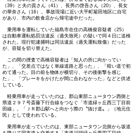
（39）と夫の貢さん（41）、長男の啓吾さん（20）、長女
の華奈さん（16）。事故現場に近い大平町簓田地区に自宅
があり、市内の飲食店から帰宅途中だった。
乗用車を運転していた福島市在住の高橋俊容疑者（25）
は自動車運転処罰法違反（過失致死）の疑いで同４日に送検
された。現行犯逮捕時は同法違反（過失運転致傷）だった
が、容疑を切り替えた。
この間の捜査で高橋容疑者は「知人の所に向かってい
た」、「交差点ではなく単線道路と思った」、「暗い道で初
めて通った。目の前を物体が横切り、その後衝撃を感じ
た」、「ブレーキをかけたが間に合わなかった」などと供述
している。
軽乗用車が走っていたのは、郡山東部ニュータウン西側と
県道２９７号斎藤下行合線をつなぐ「市道緑ヶ丘西三丁目前
田線」。「ＪＲ郡山駅へと向かう際の〝抜け道〟」（地元住
民）として使われている。
乗用車が走っていたのは、東部ニュータウン北側から坂道
を降りて同市道と交差する「市道川端緑ヶ丘西四丁目線」。