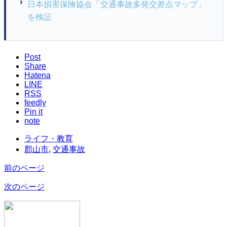
日本損害保険協会「交通事故多発交差点マップ」
を検証
Post
Share
Hatena
LINE
RSS
feedly
Pin it
note
ライフ・教育
郡山市
,
交通事故
前のページ
次のページ