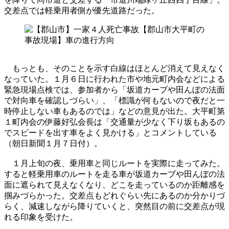
交差点では軽乗用者側が優先道路だった。
もっとも、そのことを示す白線はほとんど消えて見えなく
なっていた。１月６日に行われた市や地元町内会などによる
緊急現場点検では、参加者から「坂道カーブや田んぼの法面
で対向車を確認しづらい」、「標識が何もないので夜だと一
時停止しない車もあるのでは」などの意見が出た。大平町第
１町内会の伊藤好弘会長は「交通量が少なく下り坂もあるの
でスピードを出す車をよく見かける」とコメントしている
（朝日新聞１月７日付）。
１月上旬の夜、乗用車と同じルートを実際に走ってみた。
すると軽乗用車のルートを走る車が坂道カーブや田んぼの法
面に遮られて見えなくなり、どこを走っているのか距離感を
掴みづらかった。交差点もどれぐらい先にあるのか分かりづ
らく、減速しながら降りていくと、突然目の前に交差点が現
れる印象を受けた。