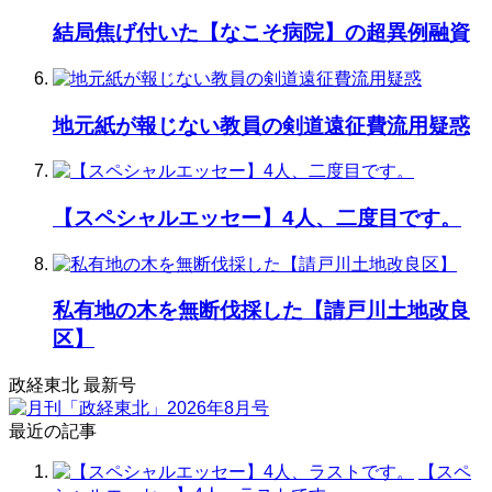
結局焦げ付いた【なこそ病院】の超異例融資
地元紙が報じない教員の剣道遠征費流用疑惑
【スペシャルエッセー】4人、二度目です。
私有地の木を無断伐採した【請戸川土地改良
区】
政経東北 最新号
最近の記事
【スペ