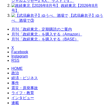
シャルエッセー】4人、ラストです。
政経東北【2026年8月
号】
【武塙麻衣子】ゆう
べ、酒場で③
月刊「政経東北」定期購読のご案内
月刊「政経東北」を購入する（Amazon）
月刊「政経東北」を購入する（BASE）
X
Facebook
Instagram
RSS
HOME
政治
経済・ビジネス
事件
震災・原発事故
ライフ・教育
インタビュー
連載