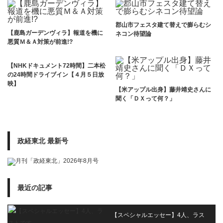
郡山市フェスタ建て替えで膨らむシ
【鹿島ガーデンヴィラ】報道を機に
ネコン待望論
悪質Ｍ＆Ａ対策が前進!?
【NHKドキュメント72時間】二本松
の24時間ドライブイン【４月５日放
映】
【米アップル出身】藤井靖史さんに
聞く「ＤＸって何？」
政経東北 最新号
最近の記事
【スペシャルエッセー】4人、ラス