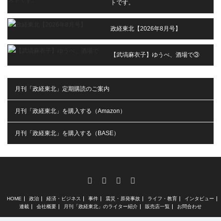
トです。
政経東北【2026年8月号】
【武塙麻衣子】ゆうべ、酒場で③
月刊「政経東北」定期購読のご案内
月刊「政経東北」を購入する（Amazon）
月刊「政経東北」を購入する（BASE）
RSS
X
Facebook
Instagram
HOME
政治
経済・ビジネス
事件
震災・原発事故
ライフ・教育
インタビュー
連載
会社概要
月刊「政経東北」のライター紹介
販売店一覧
お問合わせ