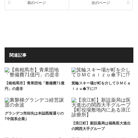
前のページ
次のページ
関連記事
【南相馬市】青果団地「整備費71億
箕輪スキー場が町を介してＤＭＣａ
円」の是非
ｉｚｕ傘下に!?
グランデコ売却先は本誌既報通りの
｢中国系企業｣
【浪江町】新設薬局は福島医大進出
の関西大手グループ