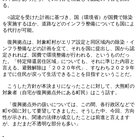
る。
○認定を受けた計画に基づき、国（環境省）が国費で除染
を実施するほか、道路などのインフラ整備についても国によ
る代行が可能。
復興拠点は、対象町村がエリア設定と同区域内の除染・イ
ンフラ整備などの計画を立て、それを国に提出し、国から認
定されれば、国費で環境整備が行われる、というものだっ
た。「特定帰還居住区域」についても、それに準じた内容と
言える。避難解除は「２０２０年代」、すなわち２０２９年
までに住民が戻って生活できることを目指すということだ。
こうした方針が本決まりになったことに対して、大熊町の
対象者（自宅が復興拠点外にある町民）はこう話す。
「復興拠点外の扱いについては、この間、各行政区などで
町や国に対して要望してきました。そうした中、今回、方向
性が示され、関連の法律が成立したことは前進と言えます
が、まだまだ不透明な部分も多い」