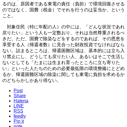
るのは、原因者である東電の責任（負担）で環境回復させる
のではなく、国費（税金）でそれを行うのは妥当か、という
こと。
対象住民（特に年配の人）の中には、「どんな状況であれ
戻りたい」という人も一定数おり、それは当然尊重されるべ
きだ。ただ、国費で除染などをするのであれば、その恩恵を
享受する人（帰還者数）に見合った財政投資でなければなら
ない。詰まるところは、帰還困難区域は、基本的には立ち入
り禁止にし、どうしても戻りたい人、あるいはそこで生活し
ないとしても「たまには生まれ育ったところに立ち寄りた
い」といった人たちのための必要最低限の環境整備にとどめ
るか、帰還困難区域の除染に関しても東電に負担を求めるか
のどちらかしかあり得ない。
Post
Share
Hatena
LINE
RSS
feedly
Pin it
note