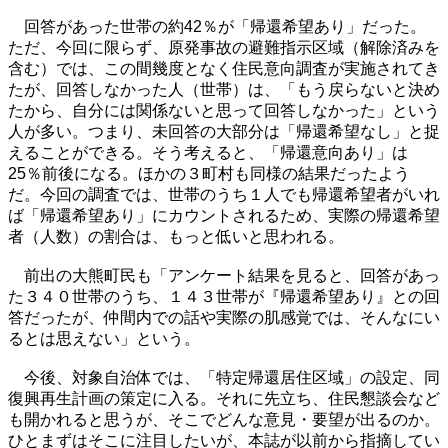
回答があった世帯の約42％が「帰還希望あり」だった。
ただ、今回に限らず、原発事故の避難指示区域（解除済みを
含む）では、この間幾度となく住民意向調査が実施されてき
たが、回答しなかった人（世帯）は、「もう戻らないと決め
たから、自分には関係ないと思って回答しなかった」という
人が多い。つまり、未回答の大部分は「帰還希望なし」と捉
えることができる。そう考えると、「帰還意向あり」は
25％前後になる。ほかの３町村も同様の結果だったよう
だ。今回の調査では、世帯のうち１人でも帰還希望者がいれ
ば「帰還希望あり」にカウントされるため、実際の帰還希望
者（人数）の割合は、もっと低いと思われる。
前出の大熊町民も「アンケート結果を見ると、回答があっ
た３４０世帯のうち、１４３世帯が『帰還希望あり』との回
答だったが、仲間内での話や実際の肌感覚では、そんなにい
るとは思えない」という。
今後、対象自治体では、「特定帰還居住区域」の設定、同
復興再生計画の策定に入る。それに先立ち、住民懇談会など
も開かれると思うが、そこでどんな意見・要望が出るのか。
ひとまずはそこに注目したいが、本誌が以前から指摘してい