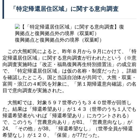
「特定帰還居住区域」に関する意向調査
復興拠点と復興拠点外の境界（双葉町）
この大熊町民によると、昨年８月から９月にかけて、「特
定帰還居住区域」に関する意向調査が行われたという（※意
向調査実施時は「改正・福島復興再生特別措置法」の成立前
で、「特定帰還居住区域」は仮の名称・制度だった）。詳細
を確認したところ、国と当該自治体が共同で、大熊・双葉・
富岡・浪江の４町民を対象に、「第１期帰還意向確認」の名
目で意向調査が実施された。
大熊町では、対象５９７世帯のうち３４０世帯が回答し
た。結果は「帰還希望あり」が１４３（世帯のうち１人でも
帰還希望者がいれば「帰還希望あり」にカウントされる）
で、このうち「営農意向あり」が81、「営農意向なし」が
24、「その他」が38。「帰還希望なし」（世帯全員が帰還
希望なし）が１２０、「保留」が77だった。