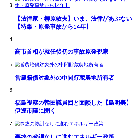
【法律家・柳原敏夫】いま、法律があぶない
【特集・原発事故から14年】
高市首相が就任後初の事故原発視察
営農賠償対象外の中間貯蔵農地所有者
福島視察の韓国議員団と面談した【島明美】
伊達市議に聞く
事故の教訓なしに進むエネルギー政策