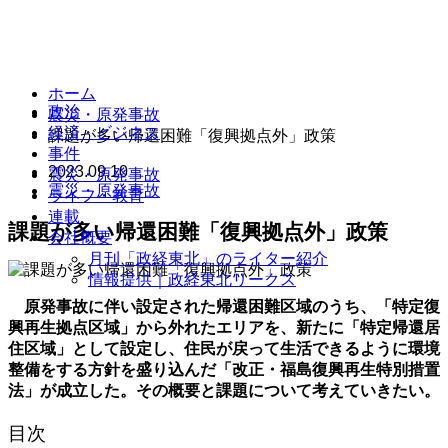
ホーム
政治
震災・原発事故
経済・ビジネス
課題が多い帰還困難「復興拠点外」政策
事件
2023.09.10
震災・原発事故
震災・原発事故
ライフ・教育
連載
課題が多い帰還困難「復興拠点外」政策
会社概要
月刊「政経東北」のライター紹介
情報提供｜政経東北リークス
原発事故に伴い設定された帰還困難区域のうち、「特定復
興再生拠点区域」から外れたエリアを、新たに「特定帰還居
住区域」として設定し、住民が戻って生活できるように環境
整備をする方針を盛り込んだ「改正・福島復興再生特別措置
法」が成立した。その概要と課題について考えていきたい。
目次