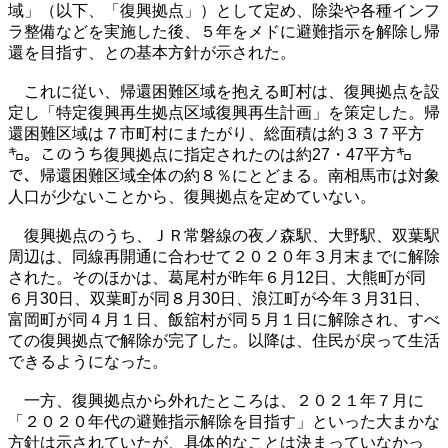
域」（以下、「復興拠点」）として定め、除染や各種インフ
ラ整備などを実施した後、５年をメドに避難指示を解除し帰
還を目指す、との基本方針が示された。
これに従い、帰還困難区域を抱える町村は、復興拠点を設
定し「特定復興再生拠点区域復興再生計画」を策定した。帰
還困難区域は７市町村にまたがり、総面積は約３３７平方
㌔。このうち復興拠点に指定されたのは約27・47平方㌔
で、帰還困難区域全体の約８％にとどまる。南相馬市は対象
人口が少ないことから、復興拠点を定めていない。
復興拠点のうち、ＪＲ常磐線の夜ノ森駅、大野駅、双葉駅
周辺は、同線再開通に合わせて２０２０年３月末までに解除
された。そのほかは、葛尾村が昨年６月12日、大熊町が同
６月30日、双葉町が同８月30日、浪江町が今年３月31日、
富岡町が同４月１日、飯舘村が同５月１日に解除され、すべ
ての復興拠点で解除が完了した。以降は、住民が戻って生活
できるようになった。
一方、復興拠点から外れたところは、２０２１年７月に
「２０２０年代の避難指示解除を目指す」といった大まかな
方針は示されていたが、具体的なことは決まっていなかっ