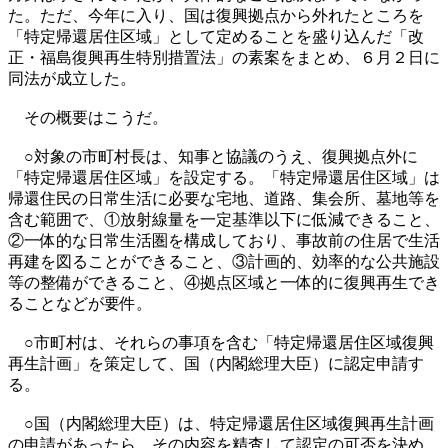
た。ただ、今年に入り、国は復興拠点から外れたところを
「特定帰還居住区域」として定めることを盛り込んだ「改
正・福島復興再生特別措置法」の素案をまとめ、６月２日に
同法が成立した。
その概要はこうだ。
○対象の市町村長は、知事と協議のうえ、復興拠点外に
「特定帰還居住区域」を設定する。「特定帰還居住区域」は
帰還住民の日常生活に必要な宅地、道路、集会所、墓地等を
含む範囲で、①放射線量を一定基準以下に低減できること、
②一体的な日常生活圏を構成しており、事故前の住居で生活
再建を図ることができること、③計画的、効率的な公共施設
等の整備ができること、④拠点区域と一体的に復興再生でき
ることなどが要件。
○市町村は、それらの事項を含む「特定帰還居住区域復興
再生計画」を策定して、国（内閣総理大臣）に認定申請す
る。
○国（内閣総理大臣）は、特定帰還居住区域復興再生計画
の申請があったら、その内容を精査して認定の可否を決め