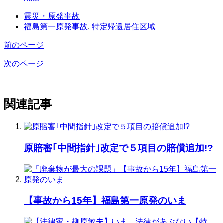
震災・原発事故
福島第一原発事故
,
特定帰還居住区域
前のページ
次のページ
関連記事
原賠審｢中間指針｣改定で５項目の賠償追加!?
【事故から15年】福島第一原発のいま