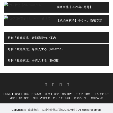
政経東北【2026年8月号】
【武塙麻衣子】ゆうべ、酒場で③
月刊「政経東北」定期購読のご案内
月刊「政経東北」を購入する（Amazon）
月刊「政経東北」を購入する（BASE）
RSS
X
Facebook
Instagram
HOME
政治
経済・ビジネス
事件
震災・原発事故
ライフ・教育
インタビュー
連載
会社概要
月刊「政経東北」のライター紹介
販売店一覧
お問合わせ
Copyright ©
政経東北｜多様化時代の福島を読み解く
All rights reserved.