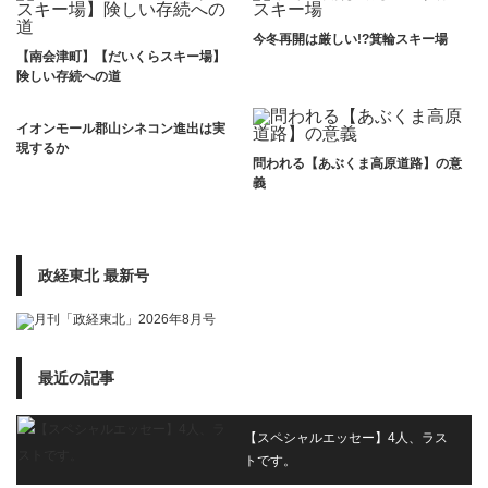
今冬再開は厳しい!?箕輪スキー場
【南会津町】【だいくらスキー場】
険しい存続への道
イオンモール郡山シネコン進出は実
現するか
問われる【あぶくま高原道路】の意
義
政経東北 最新号
最近の記事
【スペシャルエッセー】4人、ラス
トです。