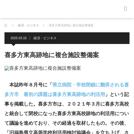
ホーム
経済・ビジネス
喜多方東高跡地に複合施設整備案
2025.03.15
経済・ビジネス
喜多方東高跡地に複合施設整備案
本誌昨年８月号に「
県立病院・学校閉鎖に翻弄される喜
多方市 最初の課題は喜多方東高跡地の利活用
」という記
事を掲載した。喜多方市は、２０２１年３月に喜多方高校
と統合して閉校になった喜多方東高校跡地の利活用につい
て議論を進めており、その経過を取材したもの。その後、
「旧福島県立高等学校利活用検討協議会」を立ち上げ、さ