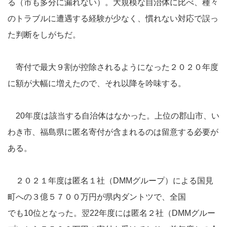
る（市も多分に漏れない）。大規模な自治体に比べ、種々
のトラブルに遭遇する経験が少なく、慣れない対応で誤っ
た判断をしがちだ。
寄付で最大９割が控除されるようになった２０２０年度
に額が大幅に増えたので、それ以降を吟味する。
20年度は該当する自治体はなかった。上位の郡山市、い
わき市、福島県に匿名寄付が含まれるのは留意する必要が
ある。
２０２１年度は匿名１社（DMMグループ）による国見
町への３億５７００万円が県内ダントツで、全国
でも10位となった。翌22年度には匿名２社（DMMグルー