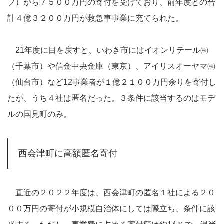
プ）から７５００万円の寄付を受けており、前年度との合
計４億３２００万円が救急車事業に充てられた。
21年度に目を戻すと、いわき市にはイオンリテール㈱
（千葉市）や信金中央金庫（東京）、アイリスオーヤマ㈱
（仙台市）など12事業者が１億２１００万円余りを寄付し
たが、うち４社は匿名だった。３条件に該当するのはモデ
ルの国見町のみ。
西会津町に高額匿名寄付
直近の２０２２年度は、西会津町の匿名１社による２０
００万円の寄付が小規模自治体にしては際立ち、条件に該