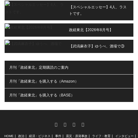
【スペシャルエッセー】4人、ラス
トです。
政経東北【2026年8月号】
【武塙麻衣子】ゆうべ、酒場で③
月刊「政経東北」定期購読のご案内
月刊「政経東北」を購入する（Amazon）
月刊「政経東北」を購入する（BASE）
RSS
X
Facebook
Instagram
HOME
政治
経済・ビジネス
事件
震災・原発事故
ライフ・教育
インタビュー