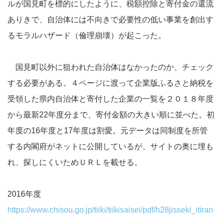
ルが国見町を標的にしたように、税額控除と寄付金の還流
ありきで、自治体には不向きで必要性の低い事業を創出す
るモラルハザード（倫理崩壊）が起こった。
国見町以外に狙われた自治体はなかったのか、チェック
する必要がある。４ページに渡って企業版ふるさと納税を
受領した県内自治体と寄付した企業の一覧を２０１８年度
から最新22年度分まで、寄付金額の大きい順に並べた。初
年度の16年度と17年度は割愛。元データは同制度を所管
する内閣府がネットに公開しているが、サイトの奥に埋も
れ、探しにくいためＵＲＬを載せる。
2016年度
https://www.chisou.go.jp/tiiki/tiikisaisei/pdf/h28jisseki_itiran