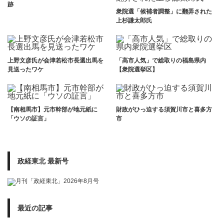
跡
衆院選「候補者調整」に翻弄された
上杉謙太郎氏
上野文彦氏が会津若松市長選出馬を
「高市人気」で総取りの福島県内
見送ったワケ
【衆院選挙区】
【南相馬市】元市幹部が地元紙に
財政がひっ迫する須賀川市と喜多方
「ウソの証言」
市
政経東北 最新号
最近の記事