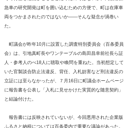
急車の研究開発は町を囲い込むための方便で、町は在庫車
両をつかまされたのではないか――そんな疑念が渦巻い
た。
町議会が昨年10月に設置した調査特別委員会（百条委員
会）は、引地真町長やワンテーブルの島田昌幸前社長ら証
人・参考人のべ18人に聴取や喚問を重ねた。当初想定して
いた官製談合防止法違反、背任、入札妨害など刑法違反の
立証には至らなかったが、７月16日に町議会ホームページ
に報告書を公表し「入札に見せかけた実質的な随意契約」
と結論付けた。
報告書には反映されていないが、今回悪用された企業版
ふるさと納税については百条委内で重要な議論があった。