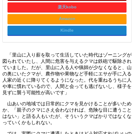
楽天kobo
Amazon
Kindle
「里山に入り薪を取って生活していた時代はゾーニングが
図られていたし、人間に危害を与えるクマは鉄砲で駆除され
ていました。だが、里山に入る人や猟師が少なくなると、山
の奥にいたクマが、農作物や果物など手軽にエサが手に入る
人家の近くに降りてくるようになった。代を重ねるうちに人
や車に慣れているので、人間と会っても逃げないし、様子を
見ずに襲う可能性が高いです」
山あいの地域では日常的にクマを見かけることが多いため
か、「親子のクマにさえ会わなければ、危険な目に遭うこと
はない」と語る人もいたが、そういうクマばかりではなくな
っていくかもしれない。
では、実際にクマに遭遇したときはどう対応すればいいの