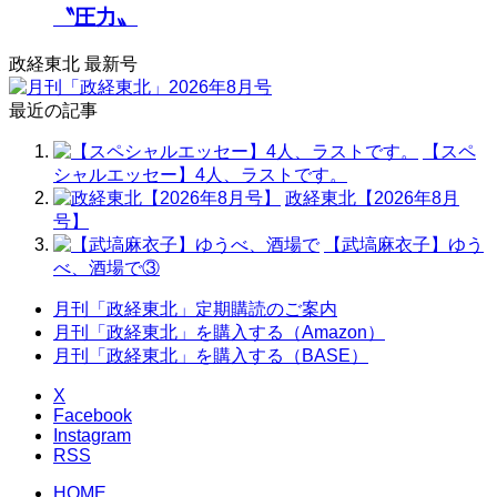
〝圧力〟
政経東北 最新号
最近の記事
【スペ
シャルエッセー】4人、ラストです。
政経東北【2026年8月
号】
【武塙麻衣子】ゆう
べ、酒場で③
月刊「政経東北」定期購読のご案内
月刊「政経東北」を購入する（Amazon）
月刊「政経東北」を購入する（BASE）
X
Facebook
Instagram
RSS
HOME