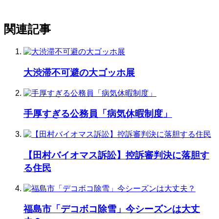
関連記事
大渋滞不可避の大ゴッホ展
手厚すぎる公務員「病気休暇制度」
【田村バイオマス訴訟】控訴審判決に落胆す
る住民
福島市「デコボコ除雪」今シーズンは大丈