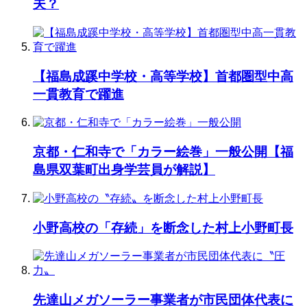
夫？
【福島成蹊中学校・高等学校】首都圏型中高
一貫教育で躍進
京都・仁和寺で「カラー絵巻」一般公開【福
島県双葉町出身学芸員が解説】
小野高校の「存続」を断念した村上小野町長
先達山メガソーラー事業者が市民団体代表に