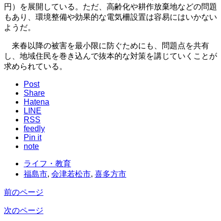
円）を展開している。ただ、高齢化や耕作放棄地などの問題
もあり、環境整備や効果的な電気柵設置は容易にはいかない
ようだ。
来春以降の被害を最小限に防ぐためにも、問題点を共有
し、地域住民を巻き込んで抜本的な対策を講じていくことが
求められている。
Post
Share
Hatena
LINE
RSS
feedly
Pin it
note
ライフ・教育
福島市
,
会津若松市
,
喜多方市
前のページ
次のページ