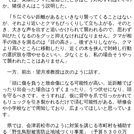
か。猪俣さんはこう説明した。
「５㍍ぐらい距離があるといきなり襲ってくることはない
が、それより近いとクマもびっくりして立ち上がる。そのと
き、大きな声を出すと追いかけられて襲われるので、思わず
叫びたくなるのをグッと抑えなければなりません。クマが相
手の強さを測るのは『目の高さ』。後ずさりしながら、クマ
より高いところに移動したり、近くの木を挟んで対峙し行動
の選択肢を増やせるといい。少なくとも、私の場合そうやっ
て襲われたことはありません」
一方、前出・望月准教授は次のように話す。
「頭に傷を負うと致命傷になる可能性が高い。近距離でば
ったり出会った場合はうずくまったり、うつ伏せになり、頭
を守るべきです。そうすれば、仮に背中を爪で引っかかれて
もリュックを引き裂かれるだけで済む可能性がある。研修会
や小学校などで周知しており、広まってほしいと思っていま
す」
県では、会津若松市のように対策を講じる市町村を補助す
る「野生鳥獣被害防止地域づくり事業」（予算５３００万