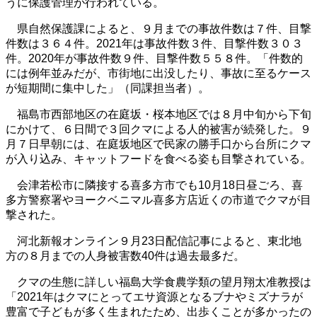
うに保護管理が行われている。
県自然保護課によると、９月までの事故件数は７件、目撃
件数は３６４件。2021年は事故件数３件、目撃件数３０３
件。2020年が事故件数９件、目撃件数５５８件。「件数的
には例年並みだが、市街地に出没したり、事故に至るケース
が短期間に集中した」（同課担当者）。
福島市西部地区の在庭坂・桜本地区では８月中旬から下旬
にかけて、６日間で３回クマによる人的被害が続発した。９
月７日早朝には、在庭坂地区で民家の勝手口から台所にクマ
が入り込み、キャットフードを食べる姿も目撃されている。
会津若松市に隣接する喜多方市でも10月18日昼ごろ、喜
多方警察署やヨークベニマル喜多方店近くの市道でクマが目
撃された。
河北新報オンライン９月23日配信記事によると、東北地
方の８月までの人身被害数40件は過去最多だ。
クマの生態に詳しい福島大学食農学類の望月翔太准教授は
「2021年はクマにとってエサ資源となるブナやミズナラが
豊富で子どもが多く生まれたため、出歩くことが多かったの