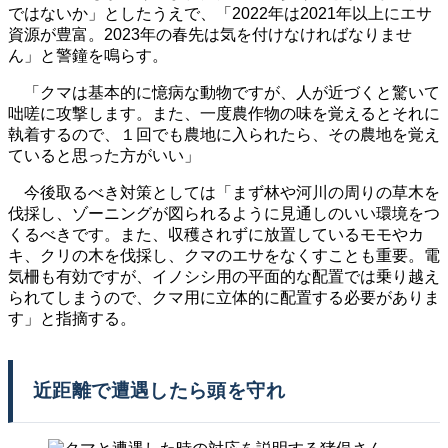
ではないか」としたうえで、「2022年は2021年以上にエサ
資源が豊富。2023年の春先は気を付けなければなりませ
ん」と警鐘を鳴らす。
「クマは基本的に憶病な動物ですが、人が近づくと驚いて
咄嗟に攻撃します。また、一度農作物の味を覚えるとそれに
執着するので、１回でも農地に入られたら、その農地を覚え
ていると思った方がいい」
今後取るべき対策としては「まず林や河川の周りの草木を
伐採し、ゾーニングが図られるように見通しのいい環境をつ
くるべきです。また、収穫されずに放置しているモモやカ
キ、クリの木を伐採し、クマのエサをなくすことも重要。電
気柵も有効ですが、イノシシ用の平面的な配置では乗り越え
られてしまうので、クマ用に立体的に配置する必要がありま
す」と指摘する。
近距離で遭遇したら頭を守れ