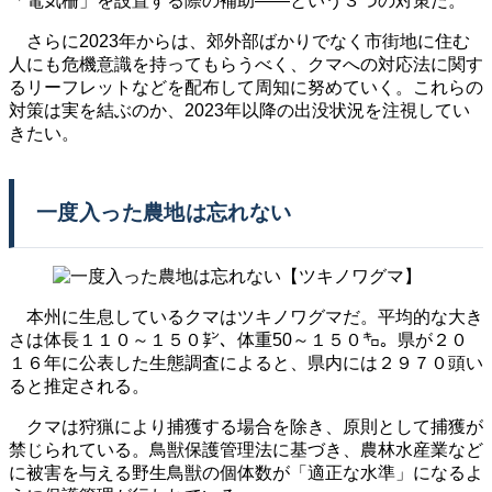
「電気柵」を設置する際の補助――という３つの対策だ。
さらに2023年からは、郊外部ばかりでなく市街地に住む
人にも危機意識を持ってもらうべく、クマへの対応法に関す
るリーフレットなどを配布して周知に努めていく。これらの
対策は実を結ぶのか、2023年以降の出没状況を注視してい
きたい。
一度入った農地は忘れない
本州に生息しているクマはツキノワグマだ。平均的な大き
さは体長１１０～１５０㌢、体重50～１５０㌔。県が２０
１６年に公表した生態調査によると、県内には２９７０頭い
ると推定される。
クマは狩猟により捕獲する場合を除き、原則として捕獲が
禁じられている。鳥獣保護管理法に基づき、農林水産業など
に被害を与える野生鳥獣の個体数が「適正な水準」になるよ