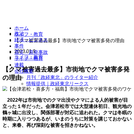
ホーム
政治
ライフ・教育
経済・ビジネス
【クマ被害過去最多】市街地でクマ被害多発の理由
事件
2023.01.9
震災・原発事故
ライフ・教育
ライフ・教育
連載
【クマ被害過去最多】市街地でクマ被害多発
会社概要
の理由
月刊「政経東北」のライター紹介
情報提供｜政経東北リークス
2022年は市街地でのクマ出没やクマによる人的被害が目
立った１年だった。会津若松市では大型連休初日、観光地の
鶴ヶ城に出没し、関係部署が対応に追われた。クマは冬眠の
時期に入りつつあるが、いまのうちに対策を講じておかない
と、来春、再び深刻な被害を招きかねない。