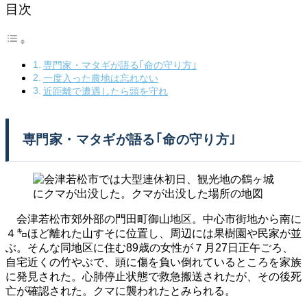
目次
専門家・マタギが語る｢命の守り方｣
一度入った農地は忘れない
近距離で遭遇したら頭を守れ
専門家・マタギが語る｢命の守り方｣
会津若松市郊外部の門田町御山地区。中心市街地から南に
４㌔ほど離れた山すそに位置し、周辺には果樹園や民家が並
ぶ。そんな同地区に住む89歳の女性が７月27日正午ごろ、
自宅近くの竹やぶで、頭に傷を負い倒れているところを家族
に発見された。心肺停止状態で救急搬送されたが、その後死
亡が確認された。クマに襲われたとみられる。