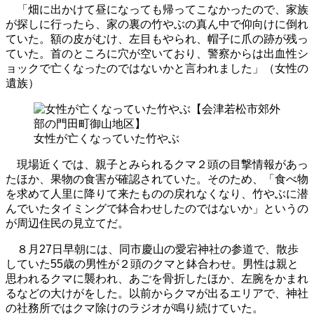
「畑に出かけて昼になっても帰ってこなかったので、家族
が探しに行ったら、家の裏の竹やぶの真ん中で仰向けに倒れ
ていた。額の皮がむけ、左目もやられ、帽子に爪の跡が残っ
ていた。首のところに穴が空いており、警察からは出血性シ
ョックで亡くなったのではないかと言われました」（女性の
遺族）
女性が亡くなっていた竹やぶ
現場近くでは、親子とみられるクマ２頭の目撃情報があっ
たほか、果物の食害が確認されていた。そのため、「食べ物
を求めて人里に降りて来たものの戻れなくなり、竹やぶに潜
んでいたタイミングで鉢合わせしたのではないか」というの
が周辺住民の見立てだ。
８月27日早朝には、同市慶山の愛宕神社の参道で、散歩
していた55歳の男性が２頭のクマと鉢合わせ。男性は親と
思われるクマに襲われ、あごを骨折したほか、左腕をかまれ
るなどの大けがをした。以前からクマが出るエリアで、神社
の社務所ではクマ除けのラジオが鳴り続けていた。