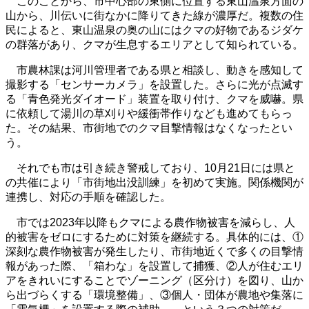
このことから、市中心部の東側に位置する東山温泉方面の
山から、川伝いに街なかに降りてきた線が濃厚だ。複数の住
民によると、東山温泉の奥の山にはクマの好物であるジダケ
の群落があり、クマが生息するエリアとして知られている。
市農林課は河川管理者である県と相談し、動きを感知して
撮影する「センサーカメラ」を設置した。さらに光が点滅す
る「青色発光ダイオード」装置を取り付け、クマを威嚇。県
に依頼して湯川の草刈りや緩衝帯作りなども進めてもらっ
た。その結果、市街地でのクマ目撃情報はなくなったとい
う。
それでも市は引き続き警戒しており、10月21日には県と
の共催により「市街地出没訓練」を初めて実施。関係機関が
連携し、対応の手順を確認した。
市では2023年以降もクマによる農作物被害を減らし、人
的被害をゼロにするために対策を継続する。具体的には、①
深刻な農作物被害が発生したり、市街地近くで多くの目撃情
報があった際、「箱わな」を設置して捕獲、②人が住むエリ
アをきれいにすることでゾーニング（区分け）を図り、山か
ら出づらくする「環境整備」、③個人・団体が農地や集落に