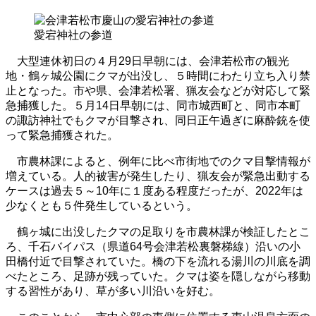
愛宕神社の参道
大型連休初日の４月29日早朝には、会津若松市の観光
地・鶴ヶ城公園にクマが出没し、５時間にわたり立ち入り禁
止となった。市や県、会津若松署、猟友会などが対応して緊
急捕獲した。５月14日早朝には、同市城西町と、同市本町
の諏訪神社でもクマが目撃され、同日正午過ぎに麻酔銃を使
って緊急捕獲された。
市農林課によると、例年に比べ市街地でのクマ目撃情報が
増えている。人的被害が発生したり、猟友会が緊急出動する
ケースは過去５～10年に１度ある程度だったが、2022年は
少なくとも５件発生しているという。
鶴ヶ城に出没したクマの足取りを市農林課が検証したとこ
ろ、千石バイパス（県道64号会津若松裏磐梯線）沿いの小
田橋付近で目撃されていた。橋の下を流れる湯川の川底を調
べたところ、足跡が残っていた。クマは姿を隠しながら移動
する習性があり、草が多い川沿いを好む。