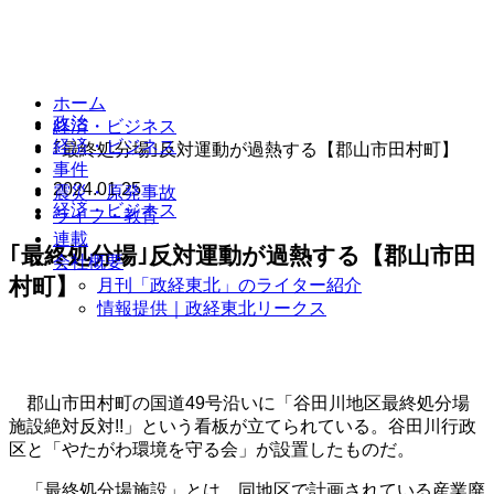
ホーム
政治
経済・ビジネス
経済・ビジネス
｢最終処分場｣反対運動が過熱する【郡山市田村町】
事件
2024.01.25
震災・原発事故
経済・ビジネス
ライフ・教育
連載
｢最終処分場｣反対運動が過熱する【郡山市田
会社概要
村町】
月刊「政経東北」のライター紹介
情報提供｜政経東北リークス
郡山市田村町の国道49号沿いに「谷田川地区最終処分場
施設絶対反対!!」という看板が立てられている。谷田川行政
区と「やたがわ環境を守る会」が設置したものだ。
「最終処分場施設」とは、同地区で計画されている産業廃