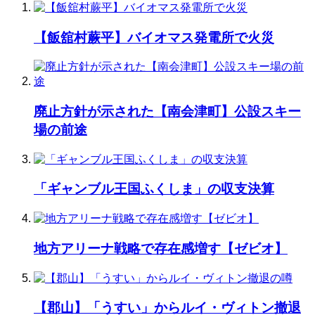
【飯舘村蕨平】バイオマス発電所で火災
廃止方針が示された【南会津町】公設スキー
場の前途
「ギャンブル王国ふくしま」の収支決算
地方アリーナ戦略で存在感増す【ゼビオ】
【郡山】「うすい」からルイ・ヴィトン撤退