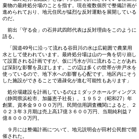
棄物の最終処分場のことを指す。現在複数個所で整備計画が
進められており、地元住民が猛烈な反対運動を展開している
のだ。
前出「守る会」の石井武四郎代表は反対理由をこのように
語る。
「国道49号に沿って流れる谷田川の水は広範囲で農業用
水として使われています。最終処分場は山の一角を切り崩し
て設置される計画ですが、仮に汚水が川に流れることがあれ
ば深刻な影響を及ぼします。この辺は多くの世帯が井戸水を
使っているので、地下水への影響も心配です。地区内にそう
した施設ができることで過疎化が進む可能性もあります」
処分場建設を計画しているのはミダックホールディングス
（静岡県浜松市、加藤恵子社長）。１９５２（昭和27）年
創業。資本金９０００万円。民間信用調査機関によると、２
０２３年３月期は売上高17億３６００万円、当期純利益７
億８０００万円。
９月には整備計画について、地元説明会が田村公民館で開
催された。