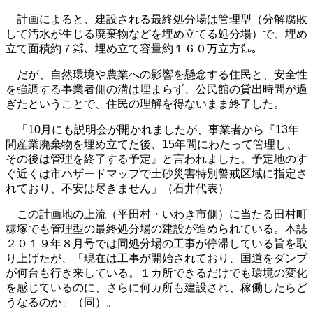
計画によると、建設される最終処分場は管理型（分解腐敗
して汚水が生じる廃棄物などを埋め立てる処分場）で、埋め
立て面積約７㌶、埋め立て容量約１６０万立方㍍。
だが、自然環境や農業への影響を懸念する住民と、安全性
を強調する事業者側の溝は埋まらず、公民館の貸出時間が過
ぎたということで、住民の理解を得ないまま終了した。
「10月にも説明会が開かれましたが、事業者から『13年
間産業廃棄物を埋め立てた後、15年間にわたって管理し、
その後は管理を終了する予定』と言われました。予定地のす
ぐ近くは市ハザードマップで土砂災害特別警戒区域に指定さ
れており、不安は尽きません」（石井代表）
この計画地の上流（平田村・いわき市側）に当たる田村町
糠塚でも管理型の最終処分場の建設が進められている。本誌
２０１９年８月号では同処分場の工事が停滞している旨を取
り上げたが、「現在は工事が開始されており、国道をダンプ
が何台も行き来している。１カ所できるだけでも環境の変化
を感じているのに、さらに何カ所も建設され、稼働したらど
うなるのか」（同）。