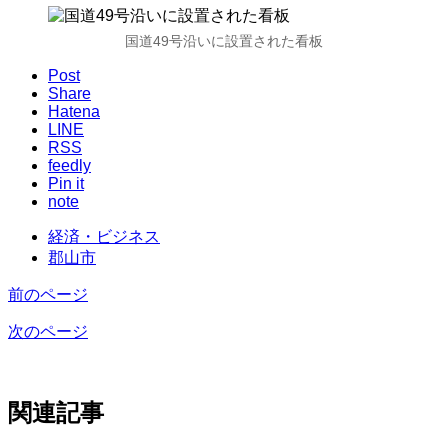
国道49号沿いに設置された看板
Post
Share
Hatena
LINE
RSS
feedly
Pin it
note
経済・ビジネス
郡山市
前のページ
次のページ
関連記事