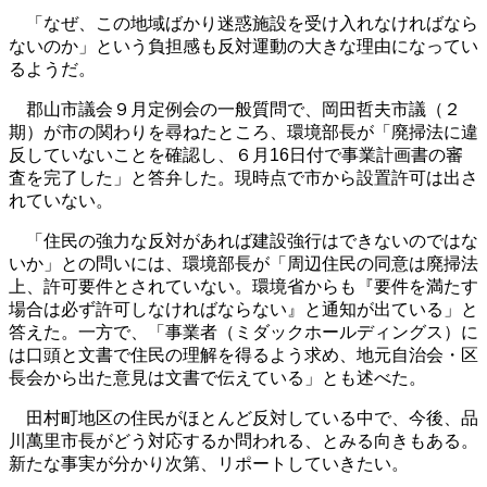
「なぜ、この地域ばかり迷惑施設を受け入れなければなら
ないのか」という負担感も反対運動の大きな理由になってい
るようだ。
郡山市議会９月定例会の一般質問で、岡田哲夫市議（２
期）が市の関わりを尋ねたところ、環境部長が「廃掃法に違
反していないことを確認し、６月16日付で事業計画書の審
査を完了した」と答弁した。現時点で市から設置許可は出さ
れていない。
「住民の強力な反対があれば建設強行はできないのではな
いか」との問いには、環境部長が「周辺住民の同意は廃掃法
上、許可要件とされていない。環境省からも『要件を満たす
場合は必ず許可しなければならない』と通知が出ている」と
答えた。一方で、「事業者（ミダックホールディングス）に
は口頭と文書で住民の理解を得るよう求め、地元自治会・区
長会から出た意見は文書で伝えている」とも述べた。
田村町地区の住民がほとんど反対している中で、今後、品
川萬里市長がどう対応するか問われる、とみる向きもある。
新たな事実が分かり次第、リポートしていきたい。