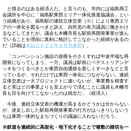
と憤るのはある経済人だ。と言うのも、市内には福島商工
会議所を中心に「福島駅東西エリア一体化推進協議会」とい
う組織があり、福島駅の連続立体交差（※）により東西エリ
アの一体化を図るべきと訴え、自民党の有力議員に働きかけ
るなどしてきたが、議会も木幡市長も駅前再開発事業が進ん
でいることを理由に真剣に検討してこなかった経緯があるの
だ（詳細は
本誌２０２２年８月号参照
）。
「コンベンション施設の規模を小さくすれば中途半端な再
開発になってしまう。一方、議員は駅前にペデストリアンデ
ッキをつくるべきとか東西自由通路を新しくすべきなどと言
っているが、それだけでは東西一体化につながらない。連続
立体交差は一大プロジェクトに違いないが、事業費を精査す
ると実はどの事業よりも安上がりで済むことに議員も木幡市
長も目を向けてこなかったのは残念だ」（経済人）
今後、連続立体交差の機運が高まるかどうかは分からない
が、迷走し出した駅前再開発事業の行方がはっきりしないう
ちは東西一体的なまちづくりの議論に入れないだろう。
※鉄道を連続的に高架化・地下化することで複数の踏切を一