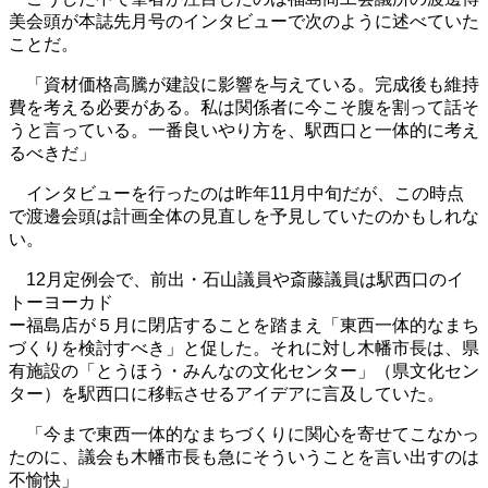
美会頭が本誌先月号のインタビューで次のように述べていた
ことだ。
「資材価格高騰が建設に影響を与えている。完成後も維持
費を考える必要がある。私は関係者に今こそ腹を割って話そ
うと言っている。一番良いやり方を、駅西口と一体的に考え
るべきだ」
インタビューを行ったのは昨年11月中旬だが、この時点
で渡邊会頭は計画全体の見直しを予見していたのかもしれな
い。
12月定例会で、前出・石山議員や斎藤議員は駅西口のイ
トーヨーカド
ー福島店が５月に閉店することを踏まえ「東西一体的なまち
づくりを検討すべき」と促した。それに対し木幡市長は、県
有施設の「とうほう・みんなの文化センター」（県文化セン
ター）を駅西口に移転させるアイデアに言及していた。
「今まで東西一体的なまちづくりに関心を寄せてこなかっ
たのに、議会も木幡市長も急にそういうことを言い出すのは
不愉快」