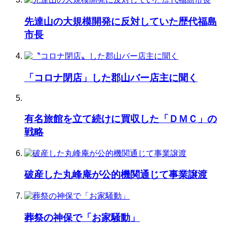
先達山の大規模開発に反対していた歴代福島
市長
「コロナ閉店」した郡山バー店主に聞く
有名旅館を立て続けに買収した「ＤＭＣ」の
戦略
破産した丸峰庵が公的機関通じて事業譲渡
葬祭の神保で「お家騒動」