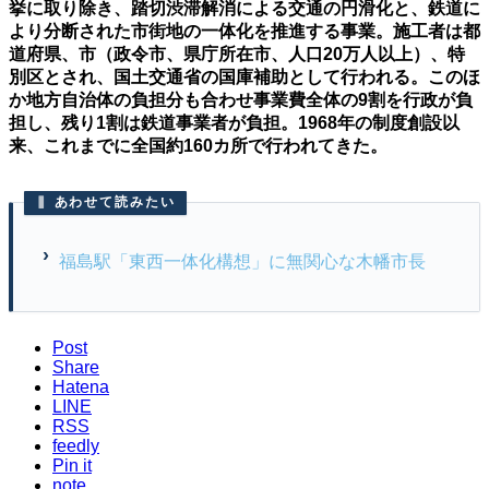
挙に取り除き、踏切渋滞解消による交通の円滑化と、鉄道に
より分断された市街地の一体化を推進する事業。施工者は都
道府県、市（政令市、県庁所在市、人口20万人以上）、特
別区とされ、国土交通省の国庫補助として行われる。このほ
か地方自治体の負担分も合わせ事業費全体の9割を行政が負
担し、残り1割は鉄道事業者が負担。1968年の制度創設以
来、これまでに全国約160カ所で行われてきた。
あわせて読みたい
福島駅「東西一体化構想」に無関心な木幡市長
Post
Share
Hatena
LINE
RSS
feedly
Pin it
note