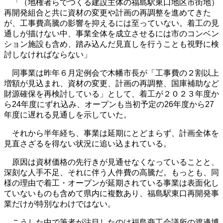
「（地権者らでつくる建設主体の福島駅東口地区市街地）
再開発組合と共に資材の変更や計画の再調整を進めてきた
が、工事費高騰の影響を抑えるには至っていない。着工の見
通しが描けない中、事業全体を成立させるには市のコンベン
ション施設も含め、踏み込んだ見直しを行うことも視野に検
討しなければならない」
同事業は昨年６月定例会で木幡市長が「工事費の２割以上
増額が見込まれ、資材の変更、計画の再調整、国庫補助など
財源確保を再検討している」として、着工が２０２３年度か
ら24年度にずれ込み、オープンも当初予定の26年度から27
年度に遅れる見通しを示していた。
それから半年経ち、事業は延期にとどまらず、計画全体を
見直さざるを得ない状況に追い込まれている。
原因は資材価格の先行きが見通せなくなっていることと、
深刻な人手不足、それに伴う人件費の高騰だ。もっとも、同
様の理由で着工・オープンが延期されている事業は表面化し
ていないものも含めて県内に複数あり、福島駅東口再開発事
業だけが特別なわけではない。
こうした中で筆者が注目したのは福島商工会議所の渡邊博