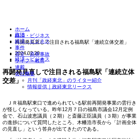
ホーム
政治
経済・ビジネス
経済・ビジネス
再開発見直しで注目される福島駅「連続立体交差」
事件
2024.02.20
震災・原発事故
経済・ビジネス
ライフ・教育
連載
再開発見直しで注目される福島駅「連続立体
会社概要
交差」
月刊「政経東北」のライター紹介
情報提供｜政経東北リークス
ＪＲ福島駅東口で進められている駅前再開発事業の雲行き
が怪しくなっている。昨年12月７日の福島市議会12月定例
会で、石山波恵議員（２期）と斎藤正臣議員（３期）が事業
の進捗について質問したところ、木幡浩市長から「計画全体
の見直し」という答弁が出てきたのである。