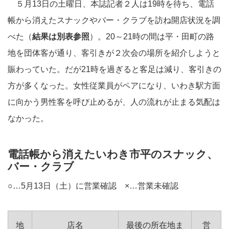
５月13日の土曜日、本誌記者２人は19時を待ち、電話
帳から消えたスナックやバー・クラブを訪ね開店状況を調
べた（
結果は別表参照
）。20～21時の間は平・田町の路
地を団体客が通り、客引きが２次会の場所を紹介しようと
賑わっていた。だが21時を過ぎると客足は減り、客引きの
方が多くなった。女性従業員がペアになり、いわき駅方面
に向かう男性客を呼び止めるが、人の流れが止まる気配は
なかった。
電話帳から消えたいわき市平のスナック、
バー・クラブ
○…5月13日（土）に営業確認 ×…営業未確認
地
店名
最後の所在地ま
営