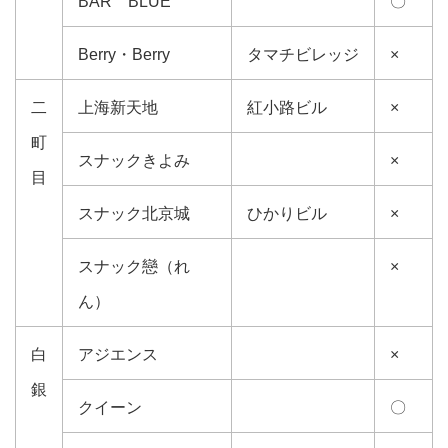
BAR BLUE
〇
Berry・Berry
タマチビレッジ
×
二
上海新天地
紅小路ビル
×
町
スナックきよみ
×
目
スナック北京城
ひかりビル
×
スナック戀（れ
×
ん）
白
アジエンス
×
銀
クイーン
〇