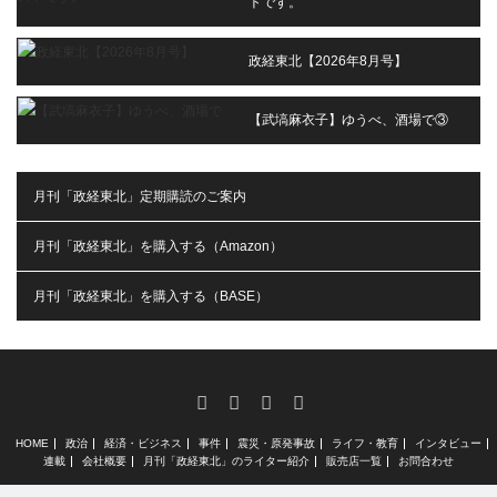
トです。
政経東北【2026年8月号】
【武塙麻衣子】ゆうべ、酒場で③
月刊「政経東北」定期購読のご案内
月刊「政経東北」を購入する（Amazon）
月刊「政経東北」を購入する（BASE）
RSS
X
Facebook
Instagram
HOME
政治
経済・ビジネス
事件
震災・原発事故
ライフ・教育
インタビュー
連載
会社概要
月刊「政経東北」のライター紹介
販売店一覧
お問合わせ