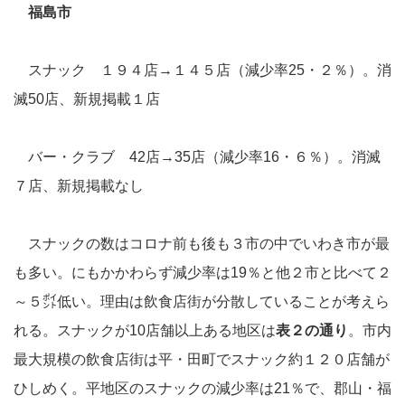
福島市
スナック １９４店→１４５店（減少率25・２％）。消
滅50店、新規掲載１店
バー・クラブ 42店→35店（減少率16・６％）。消滅
７店、新規掲載なし
スナックの数はコロナ前も後も３市の中でいわき市が最
も多い。にもかかわらず減少率は19％と他２市と比べて２
～５㌽低い。理由は飲食店街が分散していることが考えら
れる。スナックが10店舗以上ある地区は
表２の通り
。市内
最大規模の飲食店街は平・田町でスナック約１２０店舗が
ひしめく。平地区のスナックの減少率は21％で、郡山・福