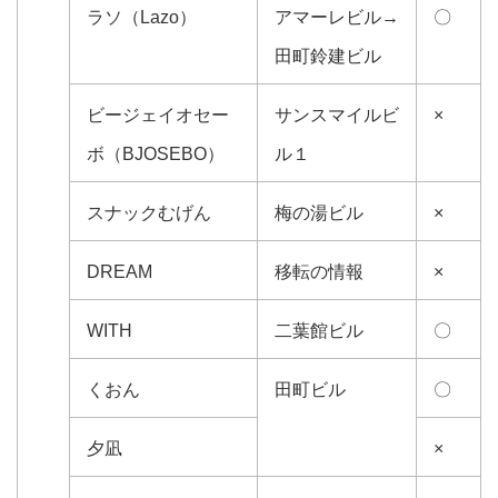
ラソ（Lazo）
アマーレビル→
〇
田町鈴建ビル
ビージェイオセー
サンスマイルビ
×
ボ（BJOSEBO）
ル１
スナックむげん
梅の湯ビル
×
DREAM
移転の情報
×
WITH
二葉館ビル
〇
くおん
田町ビル
〇
夕凪
×