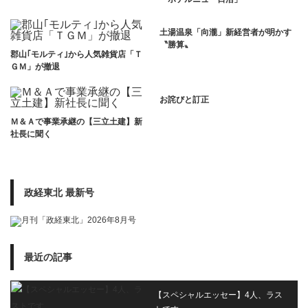
土湯温泉「向瀧」新経営者が明かす
〝勝算〟
郡山｢モルティ｣から人気雑貨店「Ｔ
ＧＭ」が撤退
お詫びと訂正
Ｍ＆Ａで事業承継の【三立土建】新
社長に聞く
政経東北 最新号
最近の記事
【スペシャルエッセー】4人、ラス