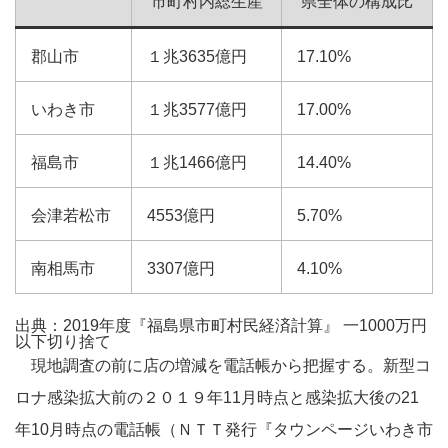
市町村内総生産
県全体の構成比
郡山市
１兆3635億円
17.10%
いわき市
１兆3577億円
17.00%
福島市
１兆1466億円
14.40%
会津若松市
4553億円
5.70%
南相馬市
3307億円
4.10%
出典：2019年度『福島県市町村民経済計算』 一1000万円
以下切り捨て
現地調査の前に店の増減を電話帳から把握する。新型コ
ロナ感染拡大前の２０１９年11月時点と感染拡大後の21
年10月時点の電話帳（ＮＴＴ発行『タウンページいわき市