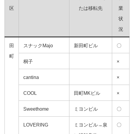
区
たは移転先
業
状
況
田
スナックMajo
新田町ビル
〇
町
桐子
×
cantina
×
COOL
田町MKビル
×
Sweethome
ミヨンビル
〇
LOVERING
ミヨンビル→泉
〇