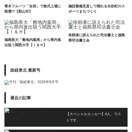
青木フルーツ「合併」で株式上場に
施設整備見直しで揺れる矢吹町のス
暗雲!?【郡山市】
ポーツまちづくり
依頼者に訴えられた司法書士と福島
福島医大「敷地内薬局」から県内進
県司法書士会
出狙う関西大手【Ｉ＆Ｈ】
政経東北 最新号
最近の記事
【スペシャルエッセー】4人、ラス
トです。