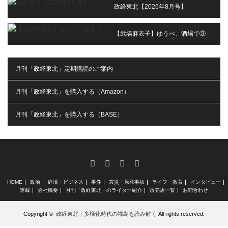
政経東北【2026年8月号】
【武塙麻衣子】ゆうべ、酒場で③
月刊「政経東北」定期購読のご案内
月刊「政経東北」を購入する（Amazon）
月刊「政経東北」を購入する（BASE）
RSS
X
Facebook
Instagram
HOME
政治
経済・ビジネス
事件
震災・原発事故
ライフ・教育
インタビュー
連載
会社概要
月刊「政経東北」のライター紹介
販売店一覧
お問合わせ
Copyright ©
政経東北｜多様化時代の福島を読み解く
All rights reserved.