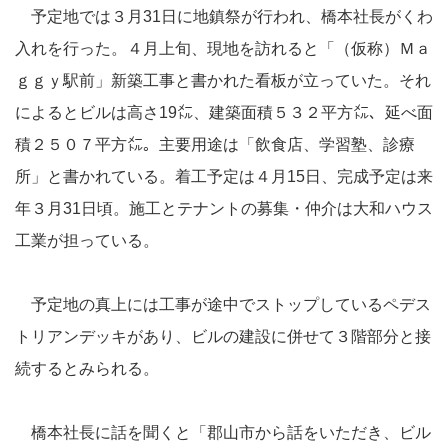
予定地では３月31日に地鎮祭が行われ、橋本社長がくわ
入れを行った。４月上旬、現地を訪れると「（仮称）Ｍａ
ｇｇｙ駅前」新築工事と書かれた看板が立っていた。それ
によるとビルは高さ19㍍、建築面積５３２平方㍍、延べ面
積２５０７平方㍍。主要用途は「飲食店、学習塾、診療
所」と書かれている。着工予定は４月15日、完成予定は来
年３月31日頃。施工とテナントの募集・仲介は大和ハウス
工業が担っている。
予定地の真上には工事が途中でストップしているペデス
トリアンデッキがあり、ビルの建設に併せて３階部分と接
続するとみられる。
橋本社長に話を聞くと「郡山市から話をいただき、ビル