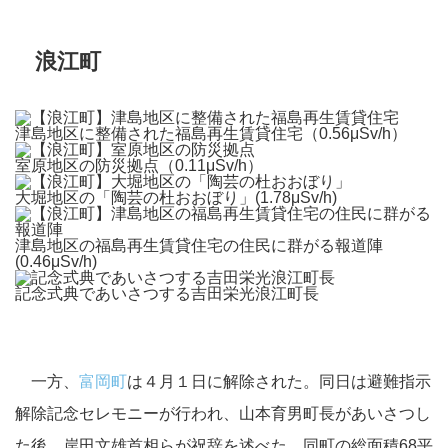
浪江町
津島地区に整備された福島再生賃貸住宅（0.56μSv/h）
室原地区の防災拠点（0.11μSv/h）
大堀地区の「陶芸の杜おおぼり」(1.78μSv/h)
津島地区の福島再生賃貸住宅の住民に群がる報道陣
(0.46μSv/h)
記念式典であいさつする吉田栄光浪江町長
一方、
富岡町
は４月１日に解除された。同日は避難指示
解除記念セレモニーが行われ、山本育男町長があいさつし
た後、岸田文雄首相らが祝辞を述べた。同町の総面積68平