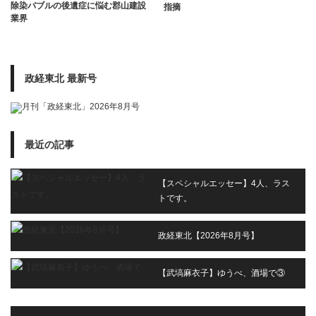
除染バブルの後遺症に悩む郡山建設
指摘
業界
政経東北 最新号
最近の記事
【スペシャルエッセー】4人、ラス
トです。
政経東北【2026年8月号】
【武塙麻衣子】ゆうべ、酒場で③