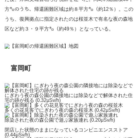
方㌔のうち、帰還困難区域は約８平方㌔（約12％）。この
うち、復興拠点に指定されたのは桜並木で有名な夜の森地
区など約３・９平方㌔（約49％）となっている。
富岡町
にぎわう夜の森公園の隣接地には除染などで解体された住
宅の跡が残る (0.32μSv/h)
多くの花見客でにぎわう夜の森の桜並木 (0.42μSv/h)
除染された夜の森公園で遊ぶ家族連れ (0.20μSv/h)
閉店した状態のままになっているコンビニエンスストア
(0.44μSv/h)