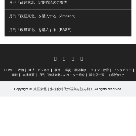
月刊「政経東北」定期購読のご案内
月刊「政経東北」を購入する（Amazon）
月刊「政経東北」を購入する（BASE）
RSS
X
Facebook
Instagram
HOME
政治
経済・ビジネス
事件
震災・原発事故
ライフ・教育
インタビュー
連載
会社概要
月刊「政経東北」のライター紹介
販売店一覧
お問合わせ
Copyright ©
政経東北｜多様化時代の福島を読み解く
All rights reserved.