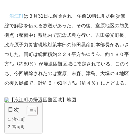
浪江町
は３月31日に解除され、午前10時に町の防災無
線で解除を伝える放送があった。その後、室原地区の防災
拠点（整備中）敷地内で記念式典を行い、吉田栄光町長、
政府原子力災害現地対策本部の師田晃彦副本部長があいさ
つした。同町は総面積約２２４平方㌔のうち、約１８０平
方㌔（約80％）が帰還困難区域に指定されている。このう
ち、今回解除されたのは室原、末森、津島、大堀の４地区
の復興拠点で、計約６・61平方㌔（約４％）にとどまる。
目次
浪江町
富岡町