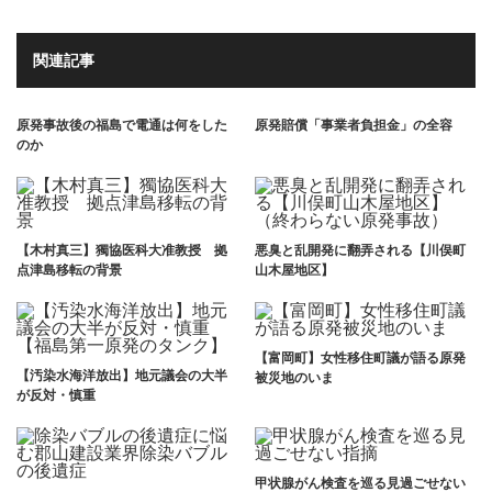
関連記事
原発事故後の福島で電通は何をした
原発賠償「事業者負担金」の全容
のか
【木村真三】獨協医科大准教授 拠
悪臭と乱開発に翻弄される【川俣町
点津島移転の背景
山木屋地区】
【富岡町】女性移住町議が語る原発
【汚染水海洋放出】地元議会の大半
被災地のいま
が反対・慎重
甲状腺がん検査を巡る見過ごせない