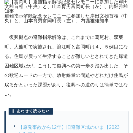
避難指示解除記念セレモニーに参加した岸田文雄首相（中
央）と、山本育男富岡町長（左）、内堀雅雄知事
復興拠点の避難指示解除は、これまでに葛尾村、双葉
町、大熊町で実施され、浪江町と富岡町は４、５例目にな
る。住民が戻って生活することが難しいとされてきた帰還
困難区域だが、こうして復興への第一歩を踏み出した。そ
の歓迎ムードの一方で、放射線量の問題やどれだけ住民が
戻るかといった課題があり、復興への道のりは簡単ではな
い。
あわせて読みたい
【原発事故から12年】旧避難区域のいま【2023