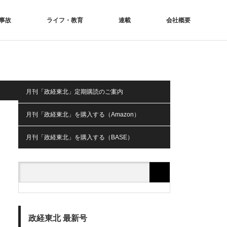
事故
ライフ・教育
連載
会社概要
月刊「政経東北」定期購読のご案内
月刊「政経東北」を購入する（Amazon）
月刊「政経東北」を購入する（BASE）
政経東北 最新号