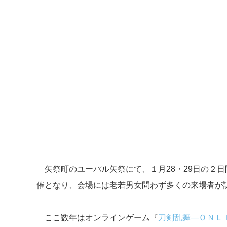
矢祭町のユーパル矢祭にて、１月28・29日の２
催となり、会場には老若男女問わず多くの来場者が
ここ数年はオンラインゲーム『
刀剣乱舞―ＯＮＬ