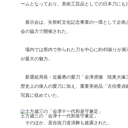
ームとなっており、美術工芸品としての日本刀にも
展示会は、矢祭町文化記念事業の一環として企画さ
会の協力で開催された。
場内では県内で作られた刀を中心に約45振りが展
が最大の魅力。
新選組局長・近藤勇の愛刀「会津虎徹 陸奥大掾三
歴史上の偉人の愛刀に加え、重要美術品「古伯耆貞
写真に収めていた。
土方歳三の「会津十一代和泉守兼定」
そのほか、居合抜刀道演舞も披露された。