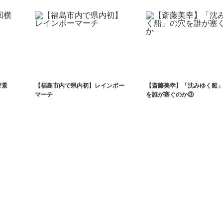
背景
【福島市内で県内初】レインボー
【斎藤美幸】「沈みゆく船
マーチ
を誰が塞ぐのか③