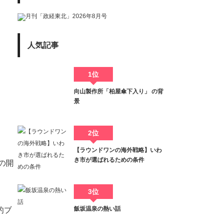
人気記事
1位
向山製作所「柏屋傘下入り」 の背
景
2位
【ラウンドワンの海外戦略】いわ
き市が選ばれるための条件
の開
3位
飯坂温泉の熱い話
的ブ