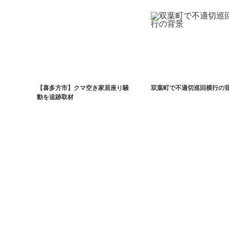
【喜多方市】クマ空き家居座り騒
双葉町で不適切巡回横行の
動を追跡取材