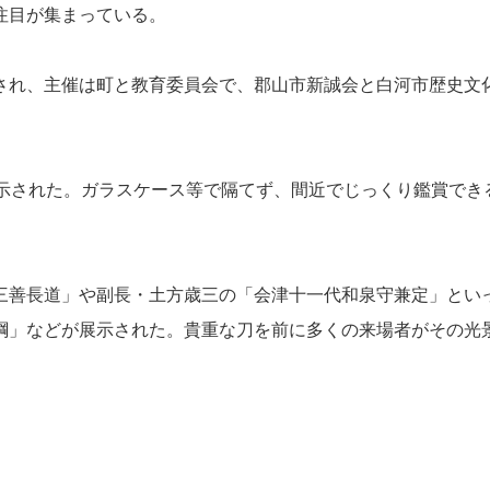
注目が集まっている。
れ、主催は町と教育委員会で、郡山市新誠会と白河市歴史文
示された。ガラスケース等で隔てず、間近でじっくり鑑賞でき
善長道」や副長・土方歳三の「会津十一代和泉守兼定」とい
綱」などが展示された。貴重な刀を前に多くの来場者がその光