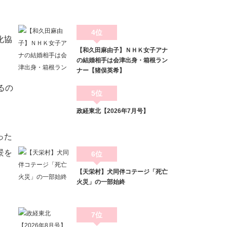
4位
化協
【和久田麻由子】ＮＨＫ女子アナ
の結婚相手は会津出身・箱根ラン
ナー【猪俣英希】
るの
5位
政経東北【2026年7月号】
った
景を
6位
【天栄村】犬同伴コテージ「死亡
火災」の一部始終
7位