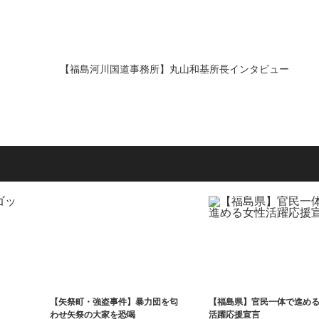
【福島河川国道事務所】丸山和基所長インタビュー
【矢祭町・強盗事件】暴力団を匂
【福島県】官民一体で進め
わせ矢祭の大家を恐喝
活躍応援宣言