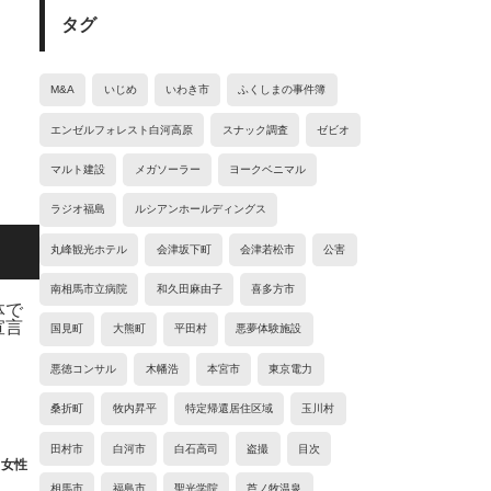
タグ
M&A
いじめ
いわき市
ふくしまの事件簿
エンゼルフォレスト白河高原
スナック調査
ゼビオ
マルト建設
メガソーラー
ヨークベニマル
ラジオ福島
ルシアンホールディングス
丸峰観光ホテル
会津坂下町
会津若松市
公害
南相馬市立病院
和久田麻由子
喜多方市
国見町
大熊町
平田村
悪夢体験施設
悪徳コンサル
木幡浩
本宮市
東京電力
桑折町
牧内昇平
特定帰還居住区域
玉川村
田村市
白河市
白石高司
盗撮
目次
る女性
相馬市
福島市
聖光学院
芦ノ牧温泉