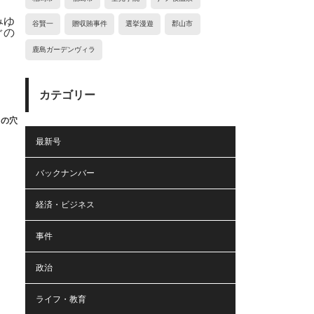
谷賢一
贈収賄事件
選挙漫遊
郡山市
鹿島ガーデンヴィラ
カテゴリー
」の穴
最新号
バックナンバー
経済・ビジネス
事件
政治
ライフ・教育