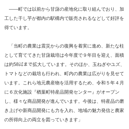
――町では以前から甘藷の産地化に取り組んでおり、加
工した干し芋が都内の駅構内で販売されるなどして好評を
得ています。
「当町の農業は震災からの復興を着実に進め、新たな柱
として育ててきた甘藷栽培は今年度で９年目を迎え、面積
は約58㌶まで拡大しています。そのほか、玉ねぎやユズ、
トマトなどの栽培も行われ、町内の農業は広がりを見せて
います。これら地元農産物を活用するため、令和５年４月
に６次化施設『楢葉町特産品開発センター』がオープン
し、様々な商品開発が進んでいます。今後は、特産品の磨
き上げや新商品開発にも力を入れ、地域の魅力発信と農家
の所得向上の両立を図っていきます」