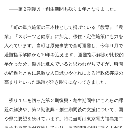
――第２期復興・創生期間も残り１年となりました。
「町の重点施策の三本柱として掲げている『教育』『農
業』『スポーツと健康』に加え、移住・定住施策にも力を
入れています。当町は原発事故で全町避難し、今年９月で
避難指示解除から10年を迎えます。避難指示解除が比較的
早かった分、復興は進んでいると思われがちですが、時間
の経過とともに急激な人口減少やそれによる行政依存度の
高まりといった課題が浮き彫りになってきました。
残り１年を切った第２期復興・創生期間中にこれらの課
題の解決や、第２期復興・創生期間後の支援について、国
や県に要望を続けています。特に当町は東京電力福島第二
原子力発電所が立地しており、原発関連の職に就く人が多