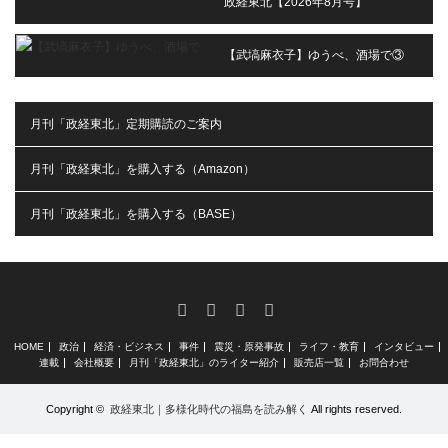
政経東北【2026年8月号】
【武塙麻衣子】ゆうべ、酒場で③
月刊「政経東北」定期購読のご案内
月刊「政経東北」を購入する（Amazon）
月刊「政経東北」を購入する（BASE）
RSS
X
Facebook
Instagram
HOME
政治
経済・ビジネス
事件
震災・原発事故
ライフ・教育
インタビュー
連載
会社概要
月刊「政経東北」のライター紹介
販売店一覧
お問合わせ
Copyright ©
政経東北｜多様化時代の福島を読み解く
All rights reserved.