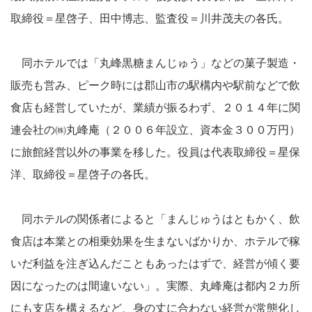
取締役＝星啓子、田中博志、監査役＝川井茂夫の各氏。
同ホテルでは「丸峰黒糖まんじゅう」などの菓子製造・
販売も営み、ピーク時には郡山市の駅構内や駅前などで飲
食店も経営していたが、業績が振るわず、２０１４年に関
連会社の㈱丸峰庵（２００６年設立、資本金３００万円）
に旅館経営以外の事業を移した。役員は代表取締役＝星保
洋、取締役＝星啓子の各氏。
同ホテルの関係者によると「まんじゅうはともかく、飲
食店は本業との相乗効果を生まないばかりか、ホテルで稼
いだ利益を注ぎ込んだこともあったはずで、経営が傾く要
因になったのは間違いない」。実際、丸峰庵は都内２カ所
にも支店を構えるなど、身の丈に合わない経営が常態化し