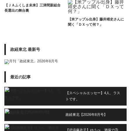
【ＪＡふくしま未来】三津間新組合
長選出の舞台裏
【米アップル出身】藤井靖史さんに
聞く「ＤＸって何？」
政経東北 最新号
最近の記事
【スペシャルエッセー】4人、ラス
トです。
政経東北【2026年8月号】
【武塙麻衣子】ゆうべ、酒場で③