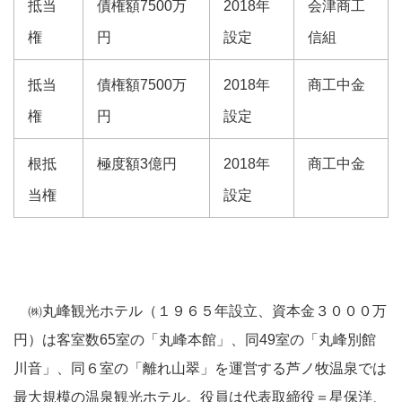
抵当
債権額7500万
2018年
会津商工
権
円
設定
信組
抵当
債権額7500万
2018年
商工中金
権
円
設定
根抵
極度額3億円
2018年
商工中金
当権
設定
㈱丸峰観光ホテル（１９６５年設立、資本金３０００万
円）は客室数65室の「丸峰本館」、同49室の「丸峰別館
川音」、同６室の「離れ山翠」を運営する芦ノ牧温泉では
最大規模の温泉観光ホテル。役員は代表取締役＝星保洋、