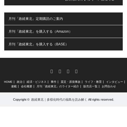
月刊「政経東北」定期購読のご案内
月刊「政経東北」を購入する（Amazon）
月刊「政経東北」を購入する（BASE）
RSS
X
Facebook
Instagram
HOME
政治
経済・ビジネス
事件
震災・原発事故
ライフ・教育
インタビュー
連載
会社概要
月刊「政経東北」のライター紹介
販売店一覧
お問合わせ
Copyright ©
政経東北｜多様化時代の福島を読み解く
All rights reserved.