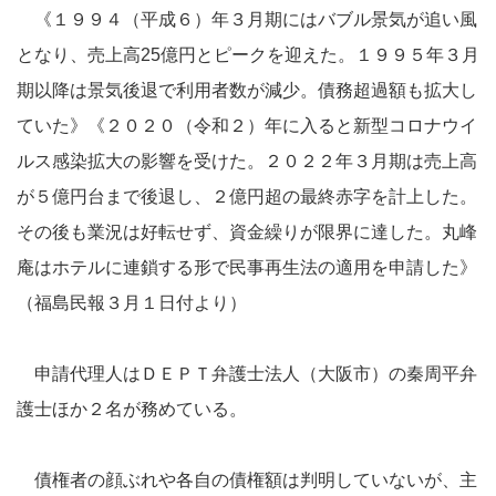
《１９９４（平成６）年３月期にはバブル景気が追い風
となり、売上高25億円とピークを迎えた。１９９５年３月
期以降は景気後退で利用者数が減少。債務超過額も拡大し
ていた》《２０２０（令和２）年に入ると新型コロナウイ
ルス感染拡大の影響を受けた。２０２２年３月期は売上高
が５億円台まで後退し、２億円超の最終赤字を計上した。
その後も業況は好転せず、資金繰りが限界に達した。丸峰
庵はホテルに連鎖する形で民事再生法の適用を申請した》
（福島民報３月１日付より）
申請代理人はＤＥＰＴ弁護士法人（大阪市）の秦周平弁
護士ほか２名が務めている。
債権者の顔ぶれや各自の債権額は判明していないが、主