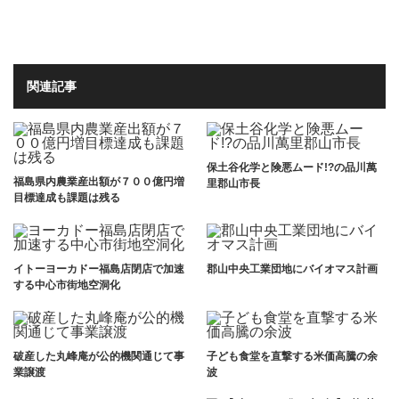
関連記事
保土谷化学と険悪ムード!?の品川萬
福島県内農業産出額が７００億円増
里郡山市長
目標達成も課題は残る
イトーヨーカドー福島店閉店で加速
郡山中央工業団地にバイオマス計画
する中心市街地空洞化
破産した丸峰庵が公的機関通じて事
子ども食堂を直撃する米価高騰の余
業譲渡
波