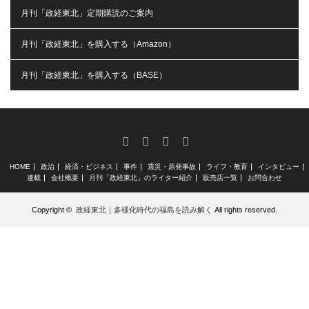
月刊「政経東北」定期購読のご案内
月刊「政経東北」を購入する（Amazon）
月刊「政経東北」を購入する（BASE）
RSS
X
Facebook
Instagram
HOME
政治
経済・ビジネス
事件
震災・原発事故
ライフ・教育
インタビュー
連載
会社概要
月刊「政経東北」のライター紹介
販売店一覧
お問合わせ
Copyright ©
政経東北｜多様化時代の福島を読み解く
All rights reserved.