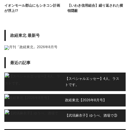
イオンモール郡山にもシネコン計画
【いわき信用組合】繰り返された横
が浮上!?
領隠蔽
政経東北 最新号
最近の記事
【スペシャルエッセー】4人、ラス
トです。
政経東北【2026年8月号】
【武塙麻衣子】ゆうべ、酒場で③