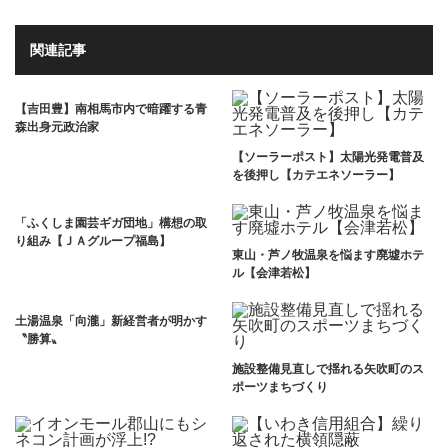
関連記事
【吉田豊】南相馬市内で暗躍する青
森出身元政治家
【ソーラーポスト】太陽光発電普及
を後押し【カテエネソーラー】
「ふくしま園芸ギガ団地」構想の取
り組み【ＪＡグループ福島】
東山・芦ノ牧温泉を悩ます廃墟ホテ
ル【会津若松】
土湯温泉「向瀧」新経営者が明かす
〝勝算〟
施設整備見直しで揺れる矢吹町のス
ポーツまちづくり