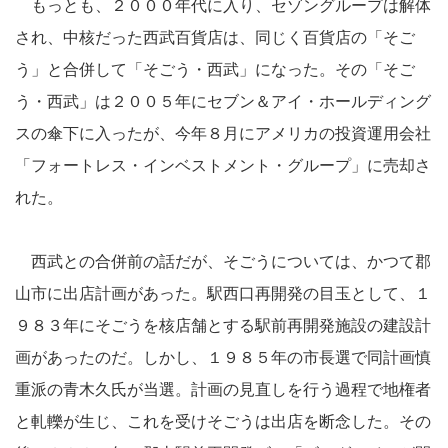
もっとも、２０００年代に入り、セゾングループは解体
され、中核だった西武百貨店は、同じく百貨店の「そご
う」と合併して「そごう・西武」になった。その「そご
う・西武」は２００５年にセブン＆アイ・ホールディング
スの傘下に入ったが、今年８月にアメリカの投資運用会社
「フォートレス・インベストメント・グループ」に売却さ
れた。
西武との合併前の話だが、そごうについては、かつて郡
山市に出店計画があった。駅西口再開発の目玉として、１
９８３年にそごうを核店舗とする駅前再開発施設の建設計
画があったのだ。しかし、１９８５年の市長選で同計画慎
重派の青木久氏が当選。計画の見直しを行う過程で地権者
と軋轢が生じ、これを受けそごうは出店を断念した。その