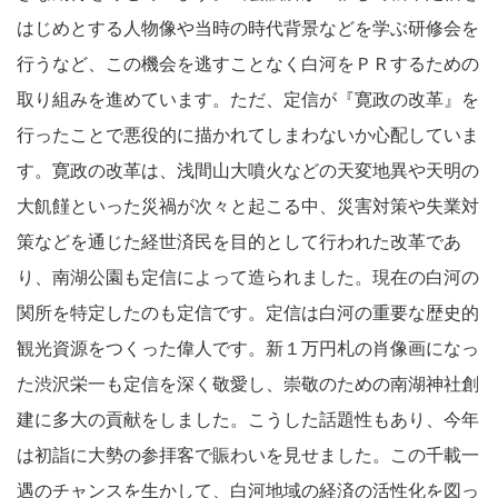
はじめとする人物像や当時の時代背景などを学ぶ研修会を
行うなど、この機会を逃すことなく白河をＰＲするための
取り組みを進めています。ただ、定信が『寛政の改革』を
行ったことで悪役的に描かれてしまわないか心配していま
す。寛政の改革は、浅間山大噴火などの天変地異や天明の
大飢饉といった災禍が次々と起こる中、災害対策や失業対
策などを通じた経世済民を目的として行われた改革であ
り、南湖公園も定信によって造られました。現在の白河の
関所を特定したのも定信です。定信は白河の重要な歴史的
観光資源をつくった偉人です。新１万円札の肖像画になっ
た渋沢栄一も定信を深く敬愛し、崇敬のための南湖神社創
建に多大の貢献をしました。こうした話題性もあり、今年
は初詣に大勢の参拝客で賑わいを見せました。この千載一
遇のチャンスを生かして、白河地域の経済の活性化を図っ