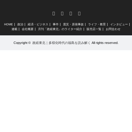
RSS
X
Facebook
Instagram
HOME
政治
経済・ビジネス
事件
震災・原発事故
ライフ・教育
インタビュー
連載
会社概要
月刊「政経東北」のライター紹介
販売店一覧
お問合わせ
Copyright ©
政経東北｜多様化時代の福島を読み解く
All rights reserved.