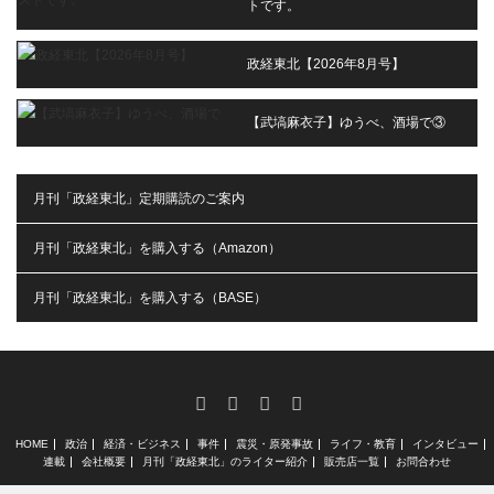
トです。
政経東北【2026年8月号】
【武塙麻衣子】ゆうべ、酒場で③
月刊「政経東北」定期購読のご案内
月刊「政経東北」を購入する（Amazon）
月刊「政経東北」を購入する（BASE）
RSS
X
Facebook
Instagram
HOME
政治
経済・ビジネス
事件
震災・原発事故
ライフ・教育
インタビュー
連載
会社概要
月刊「政経東北」のライター紹介
販売店一覧
お問合わせ