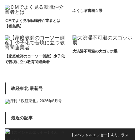
ふくしま書棚百景
ＣМでよく見る転職仲介業者とは
【福島県】
大渋滞不可避の大ゴッホ展
【家庭教師のコーソー倒産】少子化
で苦境に立つ教育関連業者
政経東北 最新号
最近の記事
【スペシャルエッセー】4人、ラス