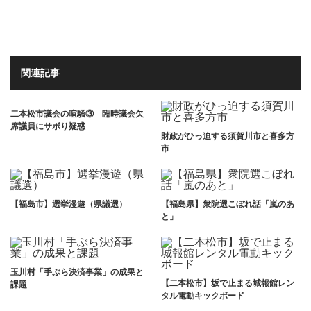
関連記事
二本松市議会の喧騒③ 臨時議会欠
席議員にサボり疑惑
財政がひっ迫する須賀川市と喜多方
市
【福島市】選挙漫遊（県議選）
【福島県】衆院選こぼれ話「嵐のあ
と」
玉川村「手ぶら決済事業」の成果と
【二本松市】坂で止まる城報館レン
課題
タル電動キックボード