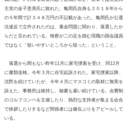
主党の金子恵美氏に敗れた。亀岡氏自身も２０１８年から
の５年間で計３４８万円の不記載があった。亀岡氏が公選
法違反で立件されたのは、裏金問題に関わり、落選したか
らだと言われている。検察が二の足を踏む現職の国会議員
ではなく「狙いやすいところから狙った」ということ。
落選から間もない昨年11月に家宅捜索を受け、同12月
に書類送検。今年３月に在宅起訴された。家宅捜索以降、
沈黙を続けていたが、今年４月にマスコミの取材に無実を
訴えた。事務所は維持し、秘書も雇い続けている。会費制
のゴルフコンペを主催したり、熱烈な支持者が集まる会合
で挨拶したりするなど関係者には健在ぶりをアピールして
いる。