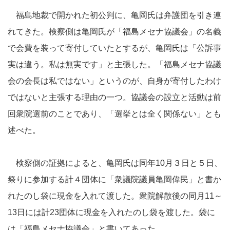
福島地裁で開かれた初公判に、亀岡氏は弁護団を引き連
れてきた。検察側は亀岡氏が「福島メセナ協議会」の名義
で会費を装って寄付していたとするが、亀岡氏は「公訴事
実は違う。私は無実です」と主張した。「福島メセナ協議
会の会長は私ではない」というのが、自身が寄付したわけ
ではないと主張する理由の一つ。協議会の設立と活動は前
回衆院選前のことであり、「選挙とは全く関係ない」とも
述べた。
検察側の証拠によると、亀岡氏は同年10月３日と５日、
祭りに参加する計４団体に「衆議院議員亀岡偉民」と書か
れたのし袋に現金を入れて渡した。衆院解散後の同月11～
13日には計23団体に現金を入れたのし袋を渡した。袋に
は「福島メセナ協議会」と書いてあった。