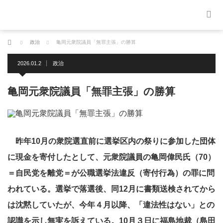
ホーム
政治
亀岡元衆院議員「無罪主張」の勝算
2026.01.2
政治
亀岡元衆院議員「無罪主張」の勝算
昨年10月の衆院選直前に選挙区内の祭りに参加した団体
に現金を寄付したとして、元衆院議員の亀岡偉民氏（70）
＝自民党を離党＝が公職選挙法違反（寄付行為）の罪に問
われている。選挙で落選後、同12月に書類送検されてから
は沈黙していたが、今年４月以降、「違法性はない」との
認識を示し無実を訴えている。10月３日に福島地裁（島田