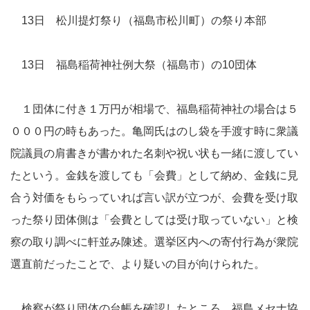
13日 松川提灯祭り（福島市松川町）の祭り本部
13日 福島稲荷神社例大祭（福島市）の10団体
１団体に付き１万円が相場で、福島稲荷神社の場合は５
０００円の時もあった。亀岡氏はのし袋を手渡す時に衆議
院議員の肩書きが書かれた名刺や祝い状も一緒に渡してい
たという。金銭を渡しても「会費」として納め、金銭に見
合う対価をもらっていれば言い訳が立つが、会費を受け取
った祭り団体側は「会費としては受け取っていない」と検
察の取り調べに軒並み陳述。選挙区内への寄付行為が衆院
選直前だったことで、より疑いの目が向けられた。
検察が祭り団体の台帳を確認したところ、福島メセナ協