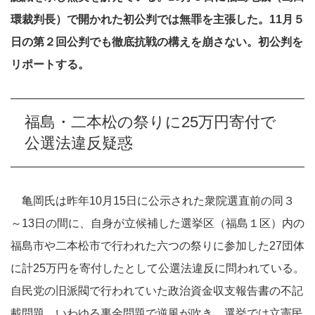
環裁判長）で開かれた初公判では無罪を主張した。11月５
日の第２回公判でも徹底抗戦の構えを崩さない。初公判を
リポートする。
福島・二本松の祭りに25万円寄付で
公選法違反疑惑
亀岡氏は昨年10月15日に公示された衆院選直前の同３
～13日の間に、自身が立候補した選挙区（福島１区）内の
福島市や二本松市で行われた六つの祭りに参加した27団体
に計25万円を寄付したとして公選法違反に問われている。
自民党の旧派閥で行われていた政治資金収支報告書の不記
載問題、いわゆる裏金問題で逆風が吹き、選挙では立憲民