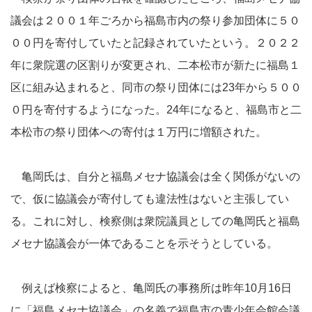
議会は２００１年ごろから福島市内の祭り参加団体に５０
００円を寄付していたと記録されていたという。２０２２
年に衆院選の区割りが変更され、二本松市が新たに福島１
区に組み込まれると、同市の祭り団体には23年から５００
０円を寄付するようになった。24年になると、福島市と二
本松市の祭り団体への寄付は１万円に増額された。
亀岡氏は、自分と福島メセナ協議会は全く関係がないの
で、仮に協議会が寄付しても違法性はないと主張してい
る。これに対し、検察側は衆院議員としての亀岡氏と福島
メセナ協議会が一体であることを示そうとしている。
例えば検察によると、亀岡氏の事務所は昨年10月16日
に「福島メセナ協議会」の名義で福島市の青少年会館会議