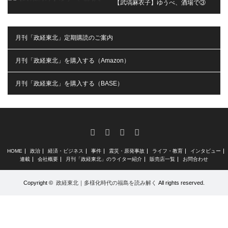
【武塙麻衣子】ゆうべ、酒場で③
月刊「政経東北」定期購読のご案内
月刊「政経東北」を購入する（Amazon）
月刊「政経東北」を購入する（BASE）
RSS
X
Facebook
Instagram
HOME
政治
経済・ビジネス
事件
震災・原発事故
ライフ・教育
インタビュー
連載
会社概要
月刊「政経東北」のライター紹介
販売店一覧
お問合わせ
Copyright ©
政経東北｜多様化時代の福島を読み解く
All rights reserved.