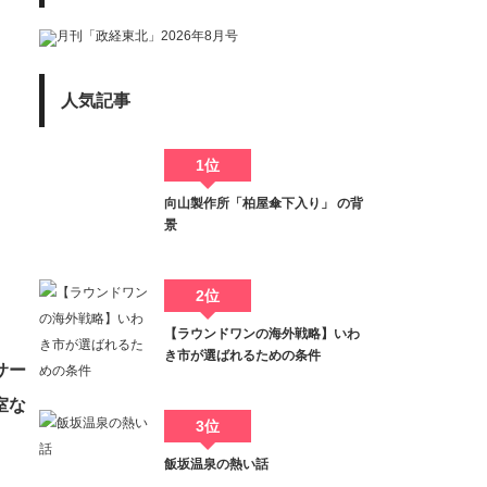
人気記事
1位
向山製作所「柏屋傘下入り」 の背
景
2位
【ラウンドワンの海外戦略】いわ
き市が選ばれるための条件
サー
室な
3位
飯坂温泉の熱い話