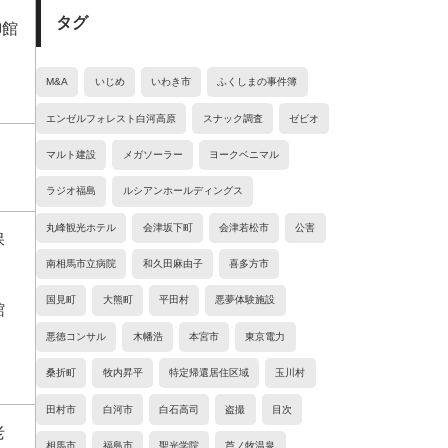
タグ
御館
M&A
いじめ
いわき市
ふくしまの事件簿
エンゼルフォレスト白河高原
スナック調査
ゼビオ
マルト建設
メガソーラー
ヨークベニマル
ラジオ福島
ルシアンホールディングス
丸峰観光ホテル
会津坂下町
会津若松市
公害
保
南相馬市立病院
和久田麻由子
喜多方市
国見町
大熊町
平田村
悪夢体験施設
館
悪徳コンサル
木幡浩
本宮市
東京電力
桑折町
牧内昇平
特定帰還居住区域
玉川村
田村市
白河市
白石高司
盗撮
目次
老
相馬市
福島市
聖光学院
芦ノ牧温泉