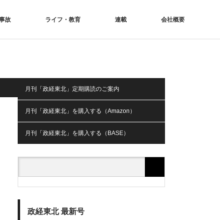
事故
ライフ・教育
連載
会社概要
月刊「政経東北」定期購読のご案内
月刊「政経東北」を購入する（Amazon）
月刊「政経東北」を購入する（BASE）
政経東北 最新号