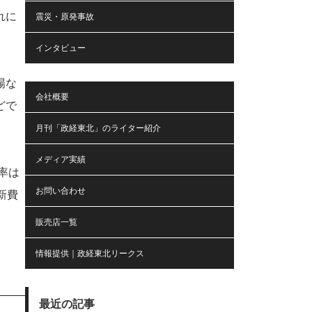
れに
震災・原発事故
インタビュー
場な
会社概要
どで
月刊「政経東北」のライター紹介
メディア実績
率は
お問い合わせ
新費
販売店一覧
情報提供｜政経東北リークス
最近の記事