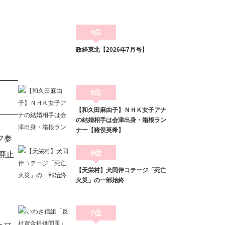
4位
政経東北【2026年7月号】
5位
【和久田麻由子】ＮＨＫ女子アナ
の結婚相手は会津出身・箱根ラン
ナー【猪俣英希】
フ参
6位
廃止
【天栄村】犬同伴コテージ「死亡
火災」の一部始終
7位