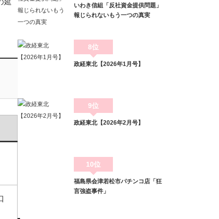
の延
いわき信組「反社資金提供問題」
報じられないもう一つの真実
8位
政経東北【2026年1月号】
9位
政経東北【2026年2月号】
10位
福島県会津若松市パチンコ店「狂
言強盗事件」
口