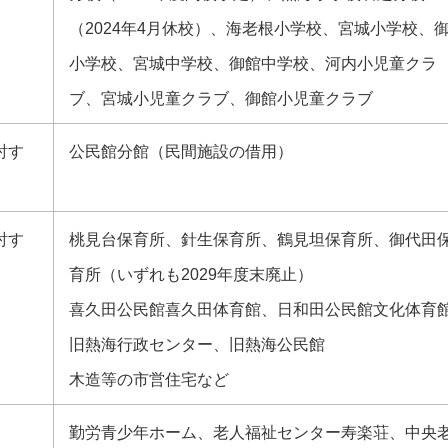
（2024年4月休校）、海老根小学校、宮城小学校、
小学校、宮城中学校、御館中学校、河内小児童クラ
ブ、宮城小児童クラブ、御館小児童クラブ
討す
公民館分館（民間施設の借用）
討す
桃見台保育所、針生保育所、鶴見坦保育所、御代田
育所（いずれも2029年度末廃止）
喜久田公民館喜久田体育館、日和田公民館文化体育
旧熱海行政センター、旧熱海公民館
木造等の市営住宅など
勤労青少年ホーム、老人福祉センター寿楽荘、中央