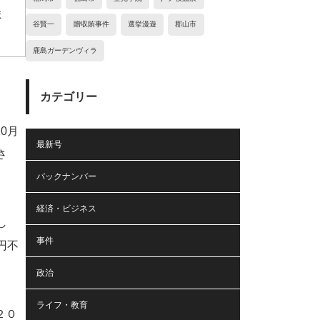
ま
谷賢一
贈収賄事件
選挙漫遊
郡山市
鹿島ガーデンヴィラ
カテゴリー
0月
最新号
さ
バックナンバー
経済・ビジネス
し
事件
円不
政治
ライフ・教育
２０