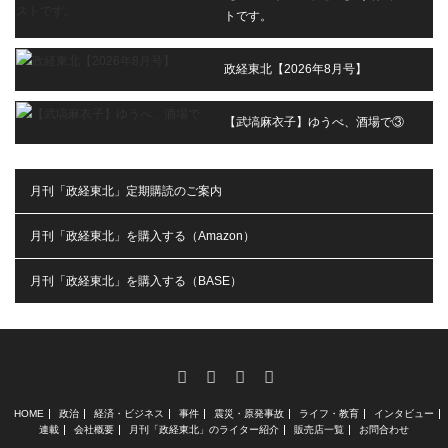
トです。
政経東北【2026年8月号】
【武塙麻衣子】ゆうべ、酒場で③
月刊「政経東北」定期購読のご案内
月刊「政経東北」を購入する（Amazon）
月刊「政経東北」を購入する（BASE）
RSS
X
Facebook
Instagram
HOME
政治
経済・ビジネス
事件
震災・原発事故
ライフ・教育
インタビュー
連載
会社概要
月刊「政経東北」のライター紹介
販売店一覧
お問合わせ