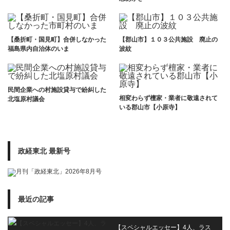
【桑折町・国見町】合併しなかった
【郡山市】１０３公共施設 廃止の
福島県内自治体のいま
波紋
民間企業への村施設貸与で紛糾した
相変わらず檀家・業者に敬遠されて
北塩原村議会
いる郡山市【小原寺】
政経東北 最新号
最近の記事
【スペシャルエッセー】4人、ラス