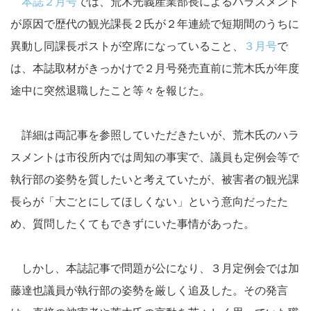
本誌２月号
では、荒木光義産業部長によるハラスメント
が原因で歴代の観光課長２氏が２年連続で短期間のうちに
異動し同課長ポストが空席になっていること、
３月号
で
は、本誌取材がきっかけで２月号発売直前に荒木氏が年度
途中に突然退職したこと等々を報じた。
詳細は両記事を参照していただきたいが、荒木氏のハラ
スメントは市役所内では周知の事実で、議員も定例会等で
執行部の姿勢を質したいと考えていたが、被害者の観光課
長らが「大ごとにしてほしくない」という意向だったた
め、質問したくてもできずにいた事情があった。
しかし、本誌記事で問題が公になり、３月定例会では加
藤達也議員が執行部の姿勢を厳しく追及した。その発言