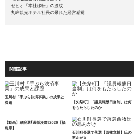
ゼビオ「本社移転」の波紋
丸峰観光ホテル社長の呆れた経営感覚
関連記事
玉川村「手ぶら決済事業」の成果と
【矢祭町】「議員報酬日当制」は何
課題
をもたらしたのか
【動画】衆院選｢選挙漫遊｣2026【福
島県】
石川町長選で落選【西牧立博】氏の
悪あがき