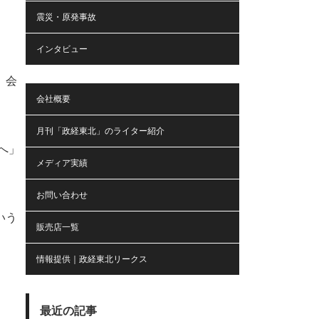
震災・原発事故
インタビュー
、会
会社概要
月刊「政経東北」のライター紹介
へ」
メディア実績
お問い合わせ
いう
販売店一覧
情報提供｜政経東北リークス
」
最近の記事