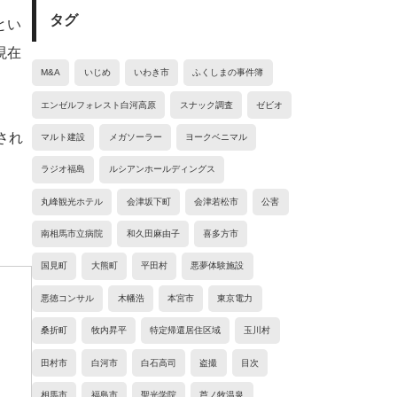
タグ
とい
現在
M&A
いじめ
いわき市
ふくしまの事件簿
エンゼルフォレスト白河高原
スナック調査
ゼビオ
され
マルト建設
メガソーラー
ヨークベニマル
。
ラジオ福島
ルシアンホールディングス
丸峰観光ホテル
会津坂下町
会津若松市
公害
南相馬市立病院
和久田麻由子
喜多方市
国見町
大熊町
平田村
悪夢体験施設
悪徳コンサル
木幡浩
本宮市
東京電力
桑折町
牧内昇平
特定帰還居住区域
玉川村
田村市
白河市
白石高司
盗撮
目次
相馬市
福島市
聖光学院
芦ノ牧温泉