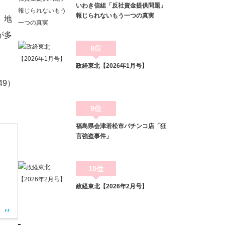
いわき信組「反社資金提供問題」
報じられないもう一つの真実
、地
が多
8位
政経東北【2026年1月号】
9）
9位
福島県会津若松市パチンコ店「狂
言強盗事件」
10位
政経東北【2026年2月号】