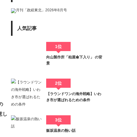
人気記事
1位
向山製作所「柏屋傘下入り」 の背
景
2位
【ラウンドワンの海外戦略】いわ
き市が選ばれるための条件
の
意し
3位
飯坂温泉の熱い話