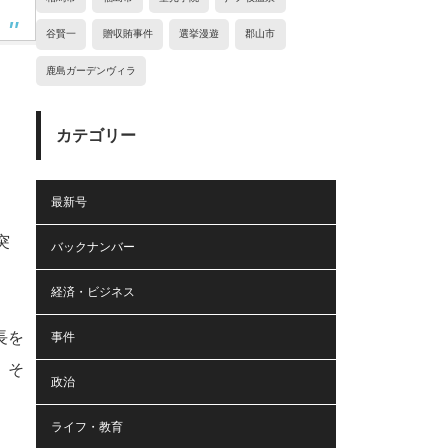
谷賢一
贈収賄事件
選挙漫遊
郡山市
鹿島ガーデンヴィラ
カテゴリー
最新号
突
バックナンバー
経済・ビジネス
長を
事件
、そ
政治
」
ライフ・教育