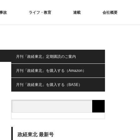
事故
ライフ・教育
連載
会社概要
月刊「政経東北」定期購読のご案内
月刊「政経東北」を購入する（Amazon）
月刊「政経東北」を購入する（BASE）
政経東北 最新号