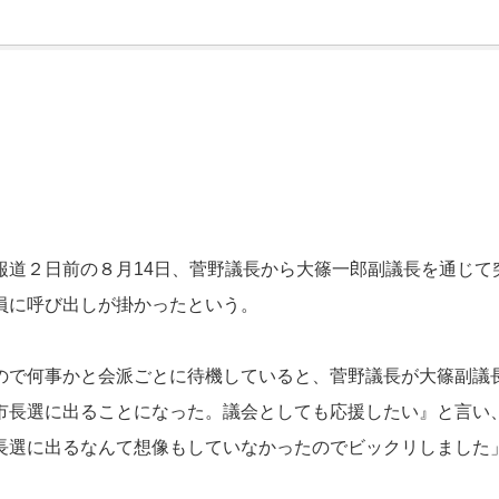
道２日前の８月14日、菅野議長から大篠一郎副議長を通じて
員に呼び出しが掛かったという。
で何事かと会派ごとに待機していると、菅野議長が大篠副議
市長選に出ることになった。議会としても応援したい』と言い
長選に出るなんて想像もしていなかったのでビックリしました