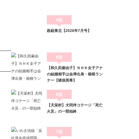
4位
政経東北【2026年7月号】
5位
【和久田麻由子】ＮＨＫ女子アナ
の結婚相手は会津出身・箱根ラン
ナー【猪俣英希】
6位
【天栄村】犬同伴コテージ「死亡
火災」の一部始終
7位