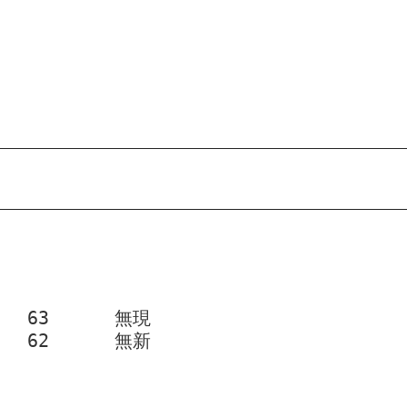
当	16,743	須田　博行	63	無現
	9,737	小林　　香	62	無新