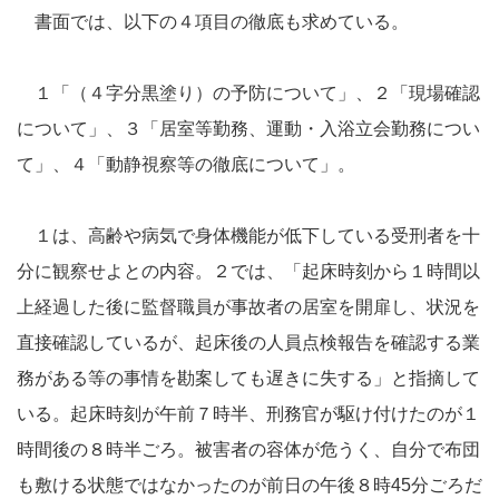
書面では、以下の４項目の徹底も求めている。
１「（４字分黒塗り）の予防について」、２「現場確認
について」、３「居室等勤務、運動・入浴立会勤務につい
て」、４「動静視察等の徹底について」。
１は、高齢や病気で身体機能が低下している受刑者を十
分に観察せよとの内容。２では、「起床時刻から１時間以
上経過した後に監督職員が事故者の居室を開扉し、状況を
直接確認しているが、起床後の人員点検報告を確認する業
務がある等の事情を勘案しても遅きに失する」と指摘して
いる。起床時刻が午前７時半、刑務官が駆け付けたのが１
時間後の８時半ごろ。被害者の容体が危うく、自分で布団
も敷ける状態ではなかったのが前日の午後８時45分ごろだ