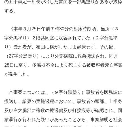
の五十嵐定一所長が出した書面を一部黒塗りがあるが抜粋
する。
《本年３月25日午前７時30分の起床時刻頃、当所（３
字分黒塗り）２階共同室に収容されていた（２字分黒塗
り）受刑者が、布団に横がしたまま起床せず、その後、
（27字分黒塗り）により外部病院に救急搬送され、同月
28日に至り、多臓器不全により死亡する被収容者死亡事案
が発生した。
本事案については、（９字分黒塗り）事故者を医務課に
搬送し、診察の実施過程において、事故者の頭部、上半身
及び左大腿部に複数の擦過傷及び打撲痕等が確認され、同
衆暴行が行われた疑いがあったことから、事案解明と社会