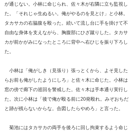
が通じない。小林に命じられ、佐々木が右隣に立ち監視し
た。「それじゃ生ぬるい。俺がやるのを見とけ」と小林。
タカサカの右脇腹を殴った。続いて流し台に手を掛けて不
自由な身体を支えながら、胸腹部にひざ蹴りした。タカサ
カが前かがみになったところに背中へ右ひじを振り下ろし
た。
小林は「俺がしき（見張り）張っとくから、よそ見した
らお前も俺がしたようにしろ」と佐々木に命じた。小林は
窓の傍で廊下の巡回を警戒した。佐々木は手本通り実行し
た。次に小林は「後で俺が殴る前に20発殴れ。みぞおちだ
と跡が残らないからな。合図したらやめろ」と言った。
菊池にはタカサカの両手を後ろに回し拘束するよう命じ