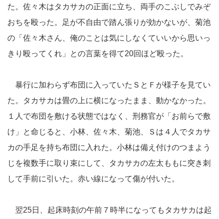
た。佐々木はタカサカの正面に立ち、両手のこぶしでみぞ
おちを殴った。足が不自由で踏ん張りが効かないが、菊池
の「佐々木さん、俺のことは気にしなくていいから思いっ
きり殴ってくれ」との言葉を得て20回ほど殴った。
暴行に加わらず布団に入っていたＳとＦが様子を見てい
た。タカサカは畳の上に横になったまま、動かなかった。
１人で布団を敷ける状態ではなく、刑務官が「お前らで敷
け」と命じると、小林、佐々木、菊池、Ｓは４人でタカサ
カの手足を持ち布団に入れた。小林は備え付けのつまよう
じを複数手に取り束にして、タカサカの左太ももに突き刺
して手前に引いた。赤い線になって傷が付いた。
翌25日、起床時刻の午前７時半になってもタカサカは起