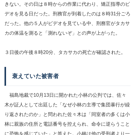
きない。その日は８時からの作業に代わり、矯正指導のビ
デオを見る日だった。刑務官が到着したのは８時31分ごろ
だった。他の５人がビデオを見ている中、刑務官がタカサ
カの体温を測ると「測れないぞ」との声が上がった。
３日後の午後８時20分、タカサカの死亡が確認された。
衰えていた被害者
福島地裁で10月13日に開かれた小林の公判では、佐々
木が証人として出廷した「なぜ小林の主導で集団暴行が繰
り返されたのか」と問われた佐々木は「同室者の多くは小
林に親族の住所と電話番号を控えられ、命令に逆らうこと
に恐怖を感じていた」と答えた。小林は他の受刑者より一