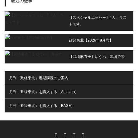
最近の記事
【スペシャルエッセー】4人、ラス
トです。
政経東北【2026年8月号】
【武塙麻衣子】ゆうべ、酒場で③
月刊「政経東北」定期購読のご案内
月刊「政経東北」を購入する（Amazon）
月刊「政経東北」を購入する（BASE）
RSS
X
Facebook
Instagram