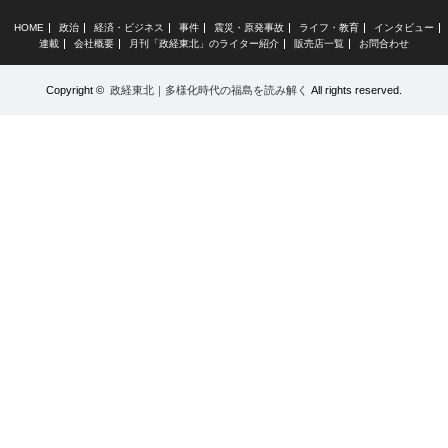
HOME
政治
経済・ビジネス
事件
震災・原発事故
ライフ・教育
インタビュー
連載
会社概要
月刊「政経東北」のライター紹介
販売店一覧
お問合わせ
Copyright ©
政経東北｜多様化時代の福島を読み解く
All rights reserved.