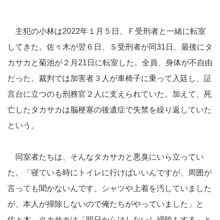
主犯の小林は2022年１月５日、Ｆ受刑者と一緒に転室
してきた。佐々木が翌６日、Ｓ受刑者が同31日、最後にタ
カサカと菊池が２月21日に転室した。全員、身体が不自由
だった。裁判では加害者３人が車椅子に乗って入廷し、証
言台に立つのも刑務官２人に支えられていた。加えて、死
亡したタカサカは脳梗塞の後遺症で失禁を繰り返していた
という。
同室者たちは、そんなタカサカと悪臭にいら立ってい
た。「寝ている時にトイレに行けばいいんですが、周囲が
言っても聞かないんです。シャツや上着を汚していました
が、本人が掃除しないので俺たちがやっていました」と
佐々木。タカサカは「明日からはしないし掃除もする」と