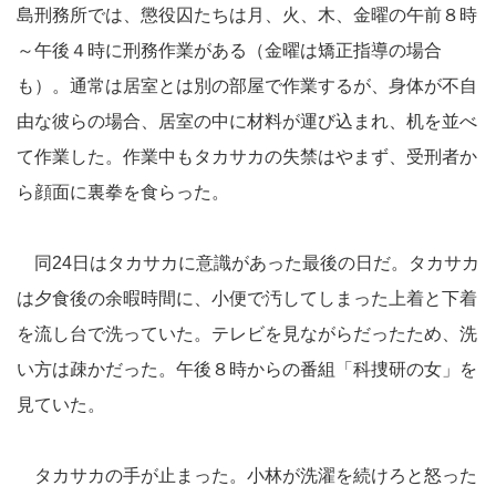
島刑務所では、懲役囚たちは月、火、木、金曜の午前８時
～午後４時に刑務作業がある（金曜は矯正指導の場合
も）。通常は居室とは別の部屋で作業するが、身体が不自
由な彼らの場合、居室の中に材料が運び込まれ、机を並べ
て作業した。作業中もタカサカの失禁はやまず、受刑者か
ら顔面に裏拳を食らった。
同24日はタカサカに意識があった最後の日だ。タカサカ
は夕食後の余暇時間に、小便で汚してしまった上着と下着
を流し台で洗っていた。テレビを見ながらだったため、洗
い方は疎かだった。午後８時からの番組「科捜研の女」を
見ていた。
タカサカの手が止まった。小林が洗濯を続けろと怒った