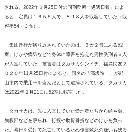
される。2022年３月25日付の同刑務所「処遇日報」によ
ると、定員は１６５５人で、８９８人を収容していた（収
容率54・３％）。
集団暴行が繰り返されていたのは、３舎２階にある52
室。けがや病気などで身体に障害を抱えた男性受刑者６人
が入室していた。被害者はタカサカシンイチ。福島民友２
０２０年11月25日付によると、同名の「高坂進一」が郡
山市内で乗用車を盗んだとして逮捕されている。タカサカ
は2022年２月21日に52室に転室した。
タカサカは、先に入室していた受刑者たちから頭や顔、
胸腹部などを殴られ、打撲や肋骨骨折などのけがを負っ
た。暴行を受けて死亡しているため傷害致死の疑いも残る