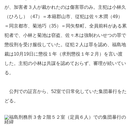
が、加害者３人が裁かれたのは傷害罪のみ。主犯は小林久
（ひろし）（47）＝本籍郡山市、従犯は佐々木潤（49）
＝同京都市、菊池巧（35）＝同矢祭町。全員前科がある累
犯者で、小林と菊池は窃盗、佐々木は強制わいせつの罪で
懲役刑を受け服役していた。従犯２人は罪を認め、福島地
裁は10月19日に懲役１年（求刑懲役１年２月）を言い渡
した。主犯の小林は共謀を認めておらず、審理が続いてい
る。
公判での証言から、52室で日常化していた集団暴行をた
どる。