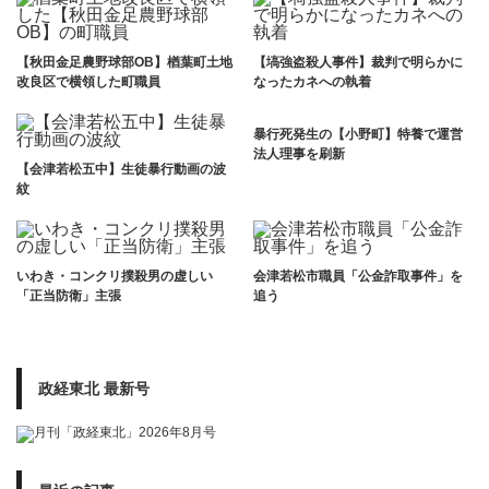
【秋田金足農野球部OB】楢葉町土地
【塙強盗殺人事件】裁判で明らかに
改良区で横領した町職員
なったカネへの執着
暴行死発生の【小野町】特養で運営
法人理事を刷新
【会津若松五中】生徒暴行動画の波
紋
いわき・コンクリ撲殺男の虚しい
会津若松市職員「公金詐取事件」を
「正当防衛」主張
追う
政経東北 最新号