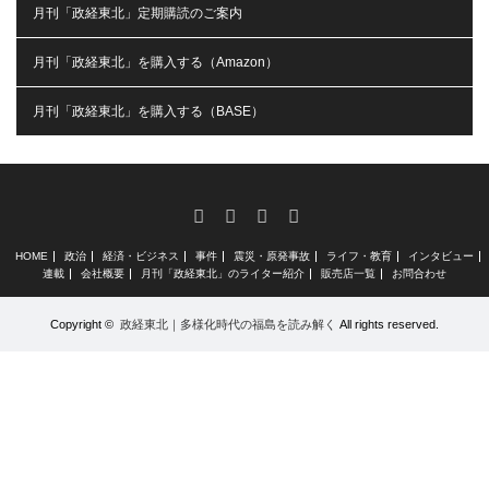
月刊「政経東北」定期購読のご案内
月刊「政経東北」を購入する（Amazon）
月刊「政経東北」を購入する（BASE）
RSS
X
Facebook
Instagram
HOME
政治
経済・ビジネス
事件
震災・原発事故
ライフ・教育
インタビュー
連載
会社概要
月刊「政経東北」のライター紹介
販売店一覧
お問合わせ
Copyright ©
政経東北｜多様化時代の福島を読み解く
All rights reserved.