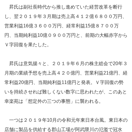
昇氏は副社長時代から推し進めていた経営改革を断行
し、翌２０１９年３月期は売上高４１２億６８００万円、
営業利益16億３６００万円、経常利益15億８７００万
円、当期純利益10億０９００万円と、前期の大幅赤字から
Ｖ字回復を果たした。
昇氏は意気揚々と、２０１９年６月の株主総会で20年３
月期の業績予想を売上高４２０億円、営業利益21億円、経
常利益20億円、当期純利益11億円と発表。Ｖ字回復の勢
いを持続させれば難しくない数字に思われたが、このあと
幸楽苑は「想定外の三つの事態」に襲われる。
一つは２０１９年10月の令和元年東日本台風。東日本の
店舗に製品を供給する郡山工場が阿武隈川の氾濫で冠水