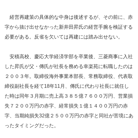
経営再建策の具体的な中身は後述するが、その前に、赤
字から抜け出せなかった新井田昇氏の経営手腕を検証する
必要がある。反省を欠いては再建には踏み出せない。
安積高校、慶応大学経済学部を卒業後、三菱商事に入社
した昇氏が父・傳氏が社長を務める幸楽苑に転職したのは
２００３年。取締役海外事業本部長、常務取締役、代表取
締役副社長を経て18年11月、傳氏に代わり社長に就任し
た時は同年３月期に売上高３８５億７６００万円、営業損
失７２００万円の赤字、経常損失１億１４００万円の赤
字、当期純損失32億２５００万円の赤字と同社が苦境にあ
ったタイミングだった。