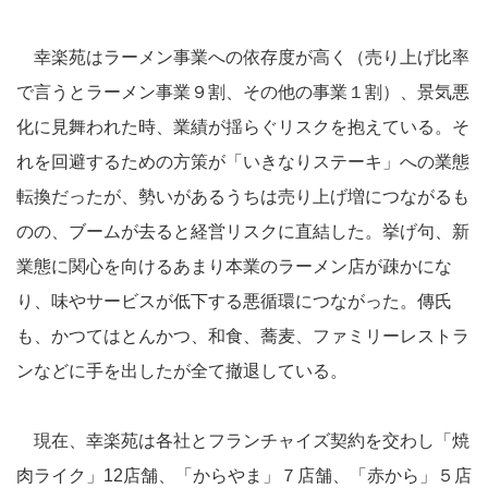
幸楽苑はラーメン事業への依存度が高く（売り上げ比率
で言うとラーメン事業９割、その他の事業１割）、景気悪
化に見舞われた時、業績が揺らぐリスクを抱えている。そ
れを回避するための方策が「いきなりステーキ」への業態
転換だったが、勢いがあるうちは売り上げ増につながるも
のの、ブームが去ると経営リスクに直結した。挙げ句、新
業態に関心を向けるあまり本業のラーメン店が疎かにな
り、味やサービスが低下する悪循環につながった。傳氏
も、かつてはとんかつ、和食、蕎麦、ファミリーレストラ
ンなどに手を出したが全て撤退している。
現在、幸楽苑は各社とフランチャイズ契約を交わし「焼
肉ライク」12店舗、「からやま」７店舗、「赤から」５店