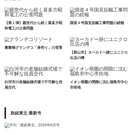
【第１弾】親世代から続く喜多方昭
国道４号国見拡幅工事問題の続報
和電工の公害問題
裏磐梯グランデコ「身売り」の背景
【郡山市】ヨーカドー跡にユニクロ
出店の噂
白河市の老舗結婚式場で不可解な役
イオン商圏の間隙に沈む福島市中心
員交代
市街地
政経東北 最新号