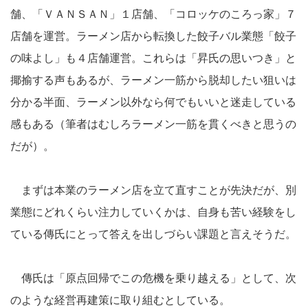
舗、「ＶＡＮＳＡＮ」１店舗、「コロッケのころっ家」７
店舗を運営。ラーメン店から転換した餃子バル業態「餃子
の味よし」も４店舗運営。これらは「昇氏の思いつき」と
揶揄する声もあるが、ラーメン一筋から脱却したい狙いは
分かる半面、ラーメン以外なら何でもいいと迷走している
感もある（筆者はむしろラーメン一筋を貫くべきと思うの
だが）。
まずは本業のラーメン店を立て直すことが先決だが、別
業態にどれくらい注力していくかは、自身も苦い経験をし
ている傳氏にとって答えを出しづらい課題と言えそうだ。
傳氏は「原点回帰でこの危機を乗り越える」として、次
のような経営再建策に取り組むとしている。