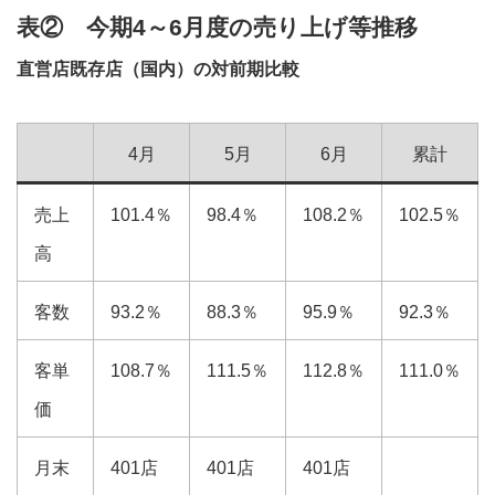
表② 今期4～6月度の売り上げ等推移
直営店既存店（国内）の対前期比較
4月
5月
6月
累計
売上
101.4％
98.4％
108.2％
102.5％
高
客数
93.2％
88.3％
95.9％
92.3％
客単
108.7％
111.5％
112.8％
111.0％
価
月末
401店
401店
401店