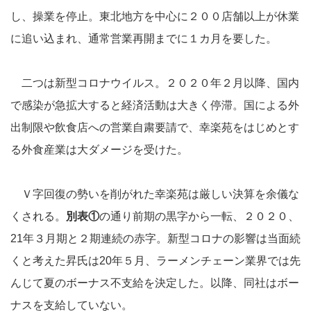
し、操業を停止。東北地方を中心に２００店舗以上が休業
に追い込まれ、通常営業再開までに１カ月を要した。
二つは新型コロナウイルス。２０２０年２月以降、国内
で感染が急拡大すると経済活動は大きく停滞。国による外
出制限や飲食店への営業自粛要請で、幸楽苑をはじめとす
る外食産業は大ダメージを受けた。
Ｖ字回復の勢いを削がれた幸楽苑は厳しい決算を余儀な
くされる。
別表①
の通り前期の黒字から一転、２０２０、
21年３月期と２期連続の赤字。新型コロナの影響は当面続
くと考えた昇氏は20年５月、ラーメンチェーン業界では先
んじて夏のボーナス不支給を決定した。以降、同社はボー
ナスを支給していない。