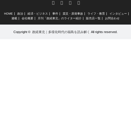
RSS
X
Facebook
Instagram
HOME
政治
経済・ビジネス
事件
震災・原発事故
ライフ・教育
インタビュー
連載
会社概要
月刊「政経東北」のライター紹介
販売店一覧
お問合わせ
Copyright ©
政経東北｜多様化時代の福島を読み解く
All rights reserved.