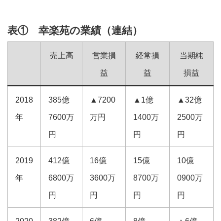
表① 幸楽苑の業績（連結）
売上高
営業損
経常損
当期純
益
益
損益
2018
385億
▲7200
▲1億
▲32億
年
7600万
万円
1400万
2500万
円
円
円
2019
412億
16億
15億
10億
年
6800万
3600万
8700万
0900万
円
円
円
円