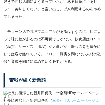
好きで同じ店舗によく通っていたが、ある日急に「あれ
っ？ 美味しくない」と言い出し、以来利用するのをやめ
てしまった。
チェーン店で調理マニュアルがあるはずなのに、店によ
って味に差があるのは不可解でしかない。飲食店はＱＳＣ
（品質、サービス、清潔）が大事だが、肝心のＱを疎かに
しては客が離れていく。フロア、厨房を問わない人材の確
保と育成を同時に進めていく必要がある。
苦戦が続く新業態
社長に復帰した新井田傳氏（
幸楽苑HDホームーページよ
り
）