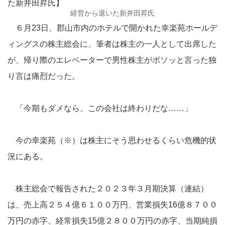
経営から退いた新井田昇氏
６月23日、郡山市内のホテルで開かれた幸楽苑ホールデ
ィングスの株主総会に、筆者は株主の一人として出席した
が、帰り際のエレベーターで男性株主がボソッと言った独
り言は痛烈だった。
「今期もダメなら、この会社は終わりだな……」
今の幸楽苑（※）は株主にそう思わせるくらい危機的状
況にある。
株主総会で報告された２０２３年３月期決算（連結）
は、売上高２５４億６１００万円、営業損失16億８７００
万円の赤字、経常損失15億２８００万円の赤字、当期純損