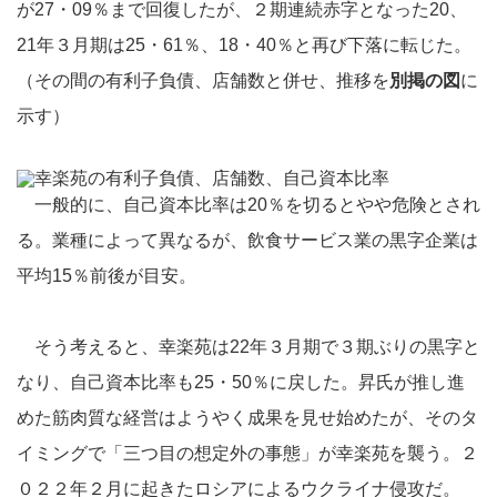
が27・09％まで回復したが、２期連続赤字となった20、
21年３月期は25・61％、18・40％と再び下落に転じた。
（その間の有利子負債、店舗数と併せ、推移を
別掲の図
に
示す）
一般的に、自己資本比率は20％を切るとやや危険とされ
る。業種によって異なるが、飲食サービス業の黒字企業は
平均15％前後が目安。
そう考えると、幸楽苑は22年３月期で３期ぶりの黒字と
なり、自己資本比率も25・50％に戻した。昇氏が推し進
めた筋肉質な経営はようやく成果を見せ始めたが、そのタ
イミングで「三つ目の想定外の事態」が幸楽苑を襲う。２
０２２年２月に起きたロシアによるウクライナ侵攻だ。