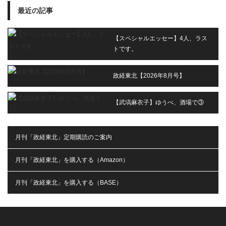
最近の記事
【スペシャルエッセー】4人、ラス
トです。
政経東北【2026年8月号】
【武塙麻衣子】ゆうべ、酒場で③
月刊「政経東北」定期購読のご案内
月刊「政経東北」を購入する（Amazon）
月刊「政経東北」を購入する（BASE）