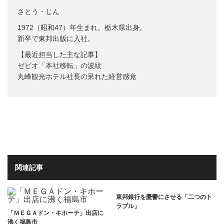
さとう・じん
1972（昭和47）年生まれ。栃木県出身。
新卒で東邦出版に入社。
【最近担当した主な記事】
ゼビオ「本社移転」の波紋
丸峰観光ホテル社長の呆れた経営感覚
関連記事
東邦銀行を憂鬱にさせる「二つのト
ラブル」
「ＭＥＧＡドン・キホーテ」出店に
沸く福島市