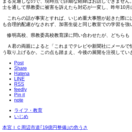
まる見通しなので、現時点で詳細な経緯はお話しできません
士を通して県教委に被害を訴えたら対応が一変し、昨年10
これらの話が事実とすれば、いじめ重大事態が起きた際には
も合理的配慮がなされず、加害生徒と同じ教室での学習を強
修明高校、県教委高校教育課に問い合わせたが、どちらも「
Ａ君の両親によると「これまでテレビや新聞社にメールで情
う取り上げるか。この点も踏まえ、今後の展開を注視してい
Post
Share
Hatena
LINE
RSS
feedly
Pin it
note
ライフ・教育
いじめ
本宮ＩＣ周辺市道｢19億円整備｣の危うさ