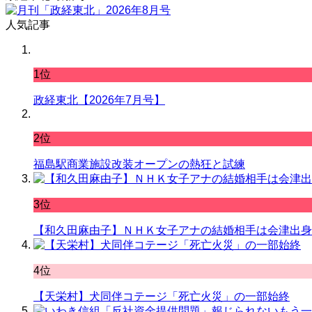
人気記事
1位
政経東北【2026年7月号】
2位
福島駅商業施設改装オープンの熱狂と試練
3位
【和久田麻由子】ＮＨＫ女子アナの結婚相手は会津出身
4位
【天栄村】犬同伴コテージ「死亡火災」の一部始終