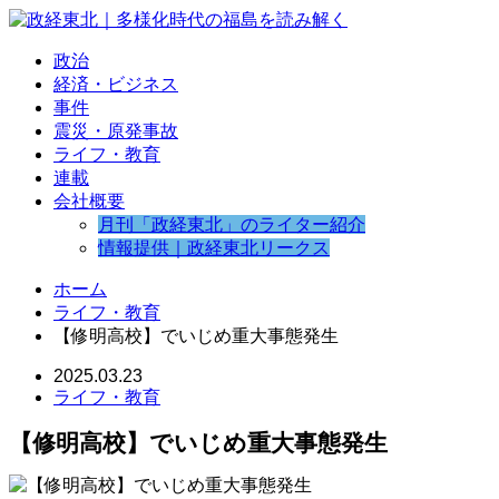
政治
経済・ビジネス
事件
震災・原発事故
ライフ・教育
連載
会社概要
月刊「政経東北」のライター紹介
情報提供｜政経東北リークス
ホーム
ライフ・教育
【修明高校】でいじめ重大事態発生
2025.03.23
ライフ・教育
【修明高校】でいじめ重大事態発生