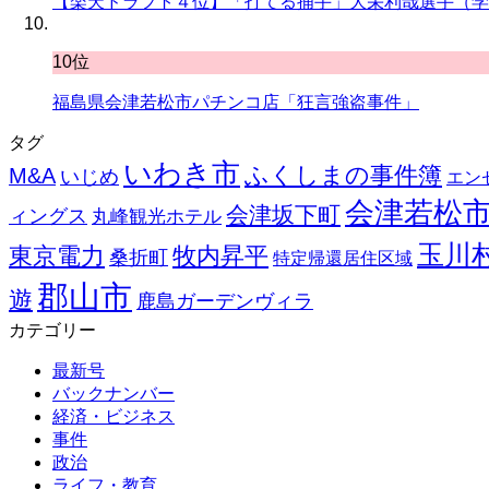
【楽天ドラフト４位】「打てる捕手」大栄利哉選手（学
10位
福島県会津若松市パチンコ店「狂言強盗事件」
タグ
いわき市
ふくしまの事件簿
M&A
いじめ
エン
会津若松
会津坂下町
ィングス
丸峰観光ホテル
玉川
東京電力
牧内昇平
桑折町
特定帰還居住区域
郡山市
遊
鹿島ガーデンヴィラ
カテゴリー
最新号
バックナンバー
経済・ビジネス
事件
政治
ライフ・教育