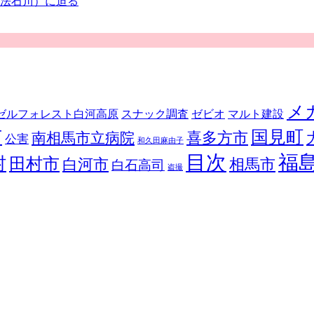
法石川）に迫る
メ
ゼルフォレスト白河高原
スナック調査
ゼビオ
マルト建設
市
国見町
喜多方市
南相馬市立病院
公害
和久田麻由子
目次
福
村
田村市
白河市
相馬市
白石高司
盗撮