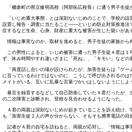
「棚倉町の県立修明高校（阿部拓広校長）に通う男子生徒が
「いじめ重大事態」とは深刻ないじめのことで、学校の設置
設置し報告・調査に当たること――といじめ防止対策推進法
症するなど生命、心身、財産に重大な被害が生じた疑いがあ
情報は事実なのか。取材を進めると、男子生徒の家族から
この男性によると、いじめ被害に遭った男子生徒Ａ君は１年
ず、休み時間やすれ違いざまに「死ね」、「キモい」などの
「再度話し合いの場が設けられたが、加害生徒らは『ゲーム
に言っているわけではないのに、こうして呼び出されるのは
メイトがいる。互いに乱暴な言葉づかいはしないようにしよ
暴言を録音するなどして自己防衛していたＡ君だったが、次
の二次障害と診断され、登校を見合わせるようになった。
Ａ君の両親は深刻ないじめが起きていることを訴え続け、学
も「加害生徒２人の声か分からない。そもそも携帯電話の目
記者がＡ君の自宅を訪ねると、両親が応対し、「情報は事実