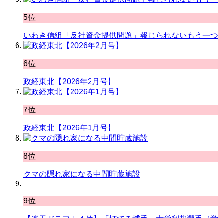
5位
いわき信組「反社資金提供問題」報じられないもう一つ
6位
政経東北【2026年2月号】
7位
政経東北【2026年1月号】
8位
クマの隠れ家になる中間貯蔵施設
9位