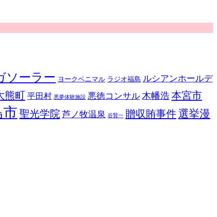
ガソーラー
ルシアンホールデ
ヨークベニマル
ラジオ福島
大熊町
本宮市
悪徳コンサル
木幡浩
平田村
悪夢体験施設
島市
選挙漫
聖光学院
贈収賄事件
芦ノ牧温泉
谷賢一