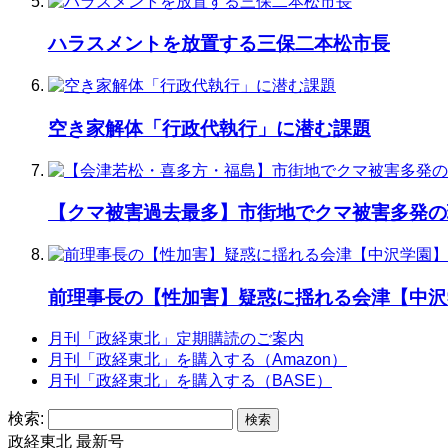
ハラスメントを放置する三保二本松市長
空き家解体「行政代執行」に潜む課題
【クマ被害過去最多】市街地でクマ被害多発の
前理事長の【性加害】疑惑に揺れる会津【中沢
月刊「政経東北」定期購読のご案内
月刊「政経東北」を購入する（Amazon）
月刊「政経東北」を購入する（BASE）
検索:
政経東北 最新号