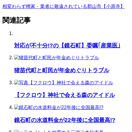
相変わらず檀家・業者に敬遠されている郡山市【小原寺】
関連記事
対応が不十分!?の【鏡石町】委嘱｢産業医｣
猪苗代町と町民が年金めぐりトラブル
【フクロウ】神社で会える森のアイドル
鏡石町の水道料金が22年後に全国最高!?