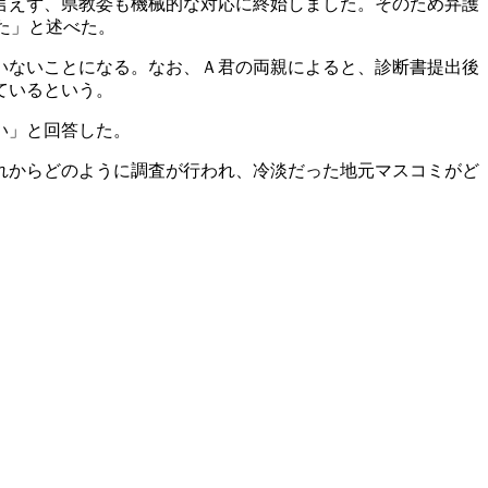
言えず、県教委も機械的な対応に終始しました。そのため弁護
た」と述べた。
いないことになる。なお、Ａ君の両親によると、診断書提出後
ているという。
い」と回答した。
れからどのように調査が行われ、冷淡だった地元マスコミがど