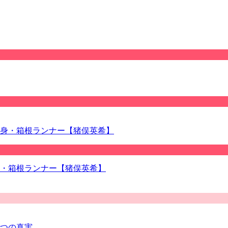
・箱根ランナー【猪俣英希】