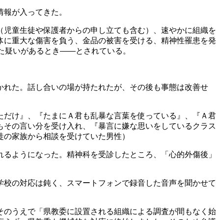
情報が入ってきた。
（児童生徒や保護者からの申し立ても含む）、速やかに組織を
体に重大な傷害を負う、金品の被害を受ける、精神性罹患を発
た疑いがあるとき――とされている。
かれた。話し合いの場が持たれたが、その後も事態は改善せ
ただけ』、『たまにＡ君も乱暴な言葉を使っている』、『Ａ君
もその言い分を受け入れ、『暴言に嫌な思いをしているクラス
徒の家族から相談を受けていた男性）
れるようになった。精神科を受診したところ、「心的外傷後」
学校の対応は鈍く、スマートフォンで録音した音声を聞かせて
そのうえで「県教委に設置される組織による調査が間もなく始