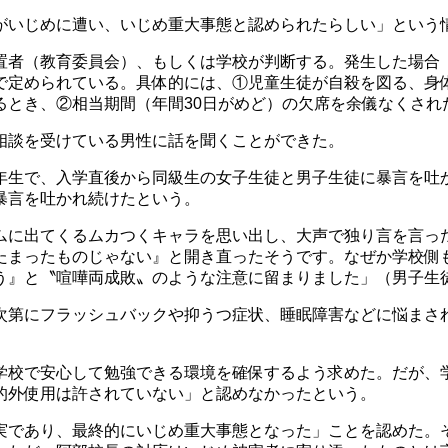
いじめに遭い、いじめ重大事態と認められたらしい」という
者（教育委員会）、もしくは学校が判断する。発生した場合
で定められている。具体的には、①児童生徒が自殺を図る、身
るとき、②相当期間（年間30日がめど）の欠席を余儀なくされ
相談を受けている男性に話を聞くことができた。
生で、入学直後から同級生の女子生徒と男子生徒に暴言を吐
暴言を吐かれ続けたという。
に出てくるムカつくキャラを思い出し、大声で独り言を言っ
たまったものじゃない』と開き直ったそうです。なぜか学校側
う』と〝喧嘩両成敗〟のような注意に留まりました」（男子生
第にフラッシュバックや抑うつ症状、睡眠障害などに悩まさ
校で安心して勉強できる環境を確保するよう求めた。だが、
的外使用は許されていない」と認めなかったという。
であり、最終的にいじめ重大事態となった」ことを認めた。