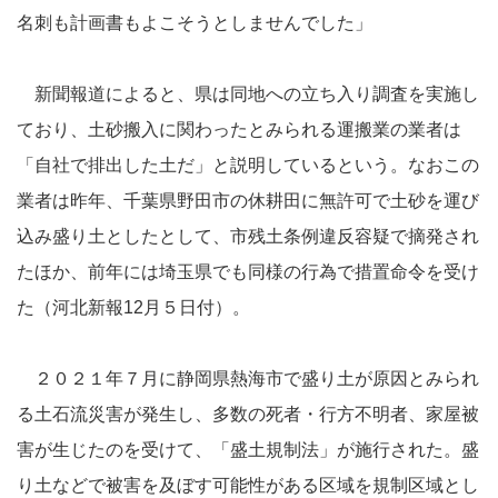
名刺も計画書もよこそうとしませんでした」
新聞報道によると、県は同地への立ち入り調査を実施し
ており、土砂搬入に関わったとみられる運搬業の業者は
「自社で排出した土だ」と説明しているという。なおこの
業者は昨年、千葉県野田市の休耕田に無許可で土砂を運び
込み盛り土としたとして、市残土条例違反容疑で摘発され
たほか、前年には埼玉県でも同様の行為で措置命令を受け
た（河北新報12月５日付）。
２０２１年７月に静岡県熱海市で盛り土が原因とみられ
る土石流災害が発生し、多数の死者・行方不明者、家屋被
害が生じたのを受けて、「盛土規制法」が施行された。盛
り土などで被害を及ぼす可能性がある区域を規制区域とし