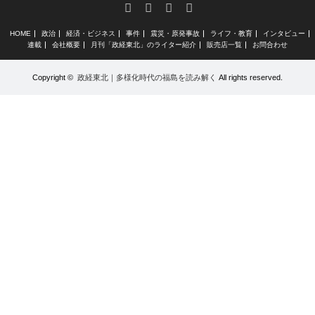
RSS
X
Facebook
Instagram
HOME
政治
経済・ビジネス
事件
震災・原発事故
ライフ・教育
インタビュー
連載
会社概要
月刊「政経東北」のライター紹介
販売店一覧
お問合わせ
Copyright ©
政経東北｜多様化時代の福島を読み解く
All rights reserved.