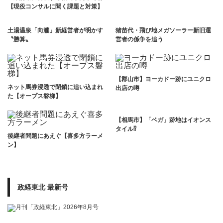
【現役コンサルに聞く課題と対策】
土湯温泉「向瀧」新経営者が明かす
猪苗代・飛び地メガソーラー新旧運
〝勝算〟
営者の係争を追う
【郡山市】ヨーカドー跡にユニクロ
ネット馬券浸透で閉鎖に追い込まれ
出店の噂
た【オープス磐梯】
【相馬市】「ベガ」跡地はイオンス
タイル⁉
後継者問題にあえぐ【喜多方ラーメ
ン】
政経東北 最新号