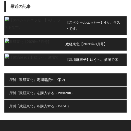
最近の記事
【スペシャルエッセー】4人、ラス
トです。
政経東北【2026年8月号】
【武塙麻衣子】ゆうべ、酒場で③
月刊「政経東北」定期購読のご案内
月刊「政経東北」を購入する（Amazon）
月刊「政経東北」を購入する（BASE）