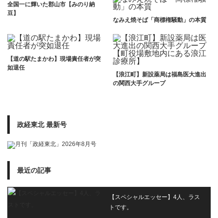
全国一に輝いた郡山市【みのり納
豆】
なみえ焼そば「商標権騒動」の本質
【道の駅たまかわ】現場責任者が突
如退任
【浪江町】新設薬局は福島医大進出
の関西大手グループ
政経東北 最新号
最近の記事
【スペシャルエッセー】4人、ラス
トです。