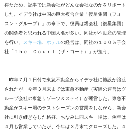
得たため、記事では新会社がどんな会社なのかをリポート
した。イデラ社は中国の巨大複合企業「復星集団（フォー
スン・グループ）」の傘下で、役員は親会社（復星集団）
の関係者と思われる中国人名が多い。同社が不動産の管理
を行い、
スキー場
、
ホテル
の経営は、同社の１００％子会
社「Ｔｈｅ Ｃｏｕｒｔ（ザ・コート）」が担う。
昨年７月１日付で東急不動産からイデラ社に施設が譲渡
されたが、今年３月末までは東急不動産（実際の運営はグ
ループ会社の東急リゾーツ＆ステイ）が運営した。東急不
動産がスキー場のラストシーズンの営業をしながら、新会
社に引き継ぎをした格好。ちなみに同スキー場は、例年は
４月も営業していたが、今年は３月末でクローズした。４