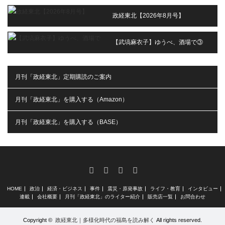
政経東北【2026年8月号】
【武塙麻衣子】ゆうべ、酒場で③
月刊「政経東北」定期購読のご案内
月刊「政経東北」を購入する（Amazon）
月刊「政経東北」を購入する（BASE）
RSS
X
Facebook
Instagram
HOME
政治
経済・ビジネス
事件
震災・原発事故
ライフ・教育
インタビュー
連載
会社概要
月刊「政経東北」のライター紹介
販売店一覧
お問合わせ
Copyright ©
政経東北｜多様化時代の福島を読み解く
All rights reserved.