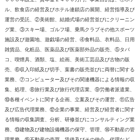
ル、飲食店の経営及びホテル連鎖店の展開、経営指導及び
運営の受託、②美術館、結婚式場の経営並びにクリーニン
グ業、③スキー場、ゴルフ場、乗馬クラブその他スポーツ
施設及び遊園地、遊戯場の経営、④食料品、衣料品、日用
雑貨品、化粧品、医薬品及び医薬部外品の販売、⑤タバ
コ、喫煙具、酒類、塩、絵画、美術工芸品及び古物の販
売、⑥収入印紙及び切手、葉書の販売並びに両替に関する
業務、⑦コンピューター及びその関連機器による情報の収
集、処理、⑧旅行業及び旅行代理店業、⑨労働者派遣業、
⑩各種イベントに関する企画、立案及びその運営、⑪広告
及び広告代理業務、⑫企業の事業、経営及び経営者に関す
る情報の収集調査、分析、研修並びにコンサルティング業
務、⑬建物及び建物設備機器の保守、管理、⑭不動産の管
理業務、⑮不動産の売買、賃借及びその仲介、代理など。