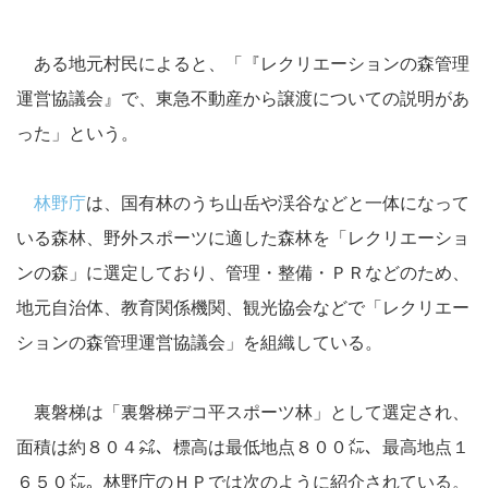
ある地元村民によると、「『レクリエーションの森管理
運営協議会』で、東急不動産から譲渡についての説明があ
った」という。
林野庁
は、国有林のうち山岳や渓谷などと一体になって
いる森林、野外スポーツに適した森林を「レクリエーショ
ンの森」に選定しており、管理・整備・ＰＲなどのため、
地元自治体、教育関係機関、観光協会などで「レクリエー
ションの森管理運営協議会」を組織している。
裏磐梯は「裏磐梯デコ平スポーツ林」として選定され、
面積は約８０４㌶、標高は最低地点８００㍍、最高地点１
６５０㍍。林野庁のＨＰでは次のように紹介されている。