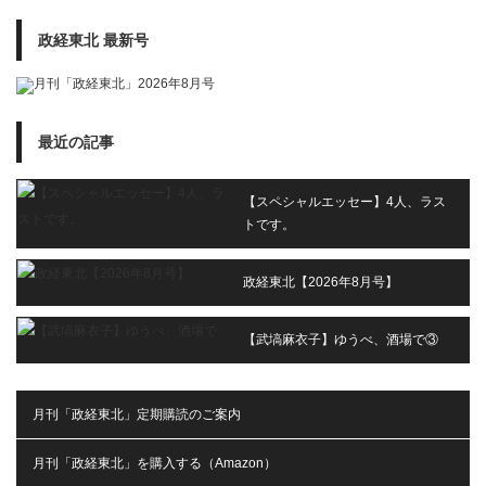
政経東北 最新号
最近の記事
【スペシャルエッセー】4人、ラス
トです。
政経東北【2026年8月号】
【武塙麻衣子】ゆうべ、酒場で③
月刊「政経東北」定期購読のご案内
月刊「政経東北」を購入する（Amazon）