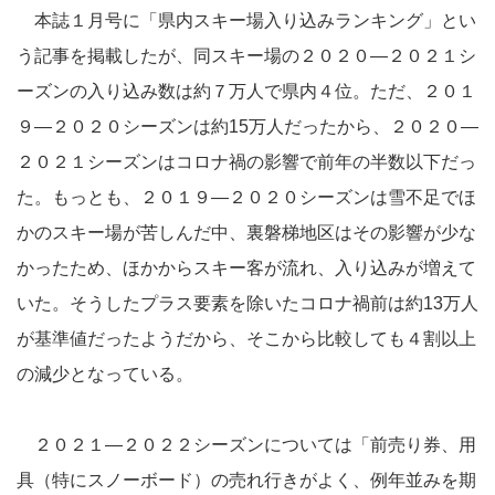
本誌１月号に「県内スキー場入り込みランキング」とい
う記事を掲載したが、同スキー場の２０２０―２０２１シ
ーズンの入り込み数は約７万人で県内４位。ただ、２０１
９―２０２０シーズンは約15万人だったから、２０２０―
２０２１シーズンはコロナ禍の影響で前年の半数以下だっ
た。もっとも、２０１９―２０２０シーズンは雪不足でほ
かのスキー場が苦しんだ中、裏磐梯地区はその影響が少な
かったため、ほかからスキー客が流れ、入り込みが増えて
いた。そうしたプラス要素を除いたコロナ禍前は約13万人
が基準値だったようだから、そこから比較しても４割以上
の減少となっている。
２０２１―２０２２シーズンについては「前売り券、用
具（特にスノーボード）の売れ行きがよく、例年並みを期