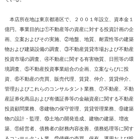
本店所在地は東京都港区で、２００１年設立、資本金１
億円。事業目的は①不動産等の資産に対する投資計画の企
画、立案およびその実施、②地盤、地質、耐震性等の建築
物および建築設備の調査、③不動産賃貸市場および不動産
投資市場の調査、④不動産に関する有害物質、日照等の環
境調査、⑤不動産投資事業組合の企画、立案ならびに投
資、⑥不動産の売買、販売代理、賃貸、仲介、賃貸仲介、
管理およびこれらのコンサルタント業務、⑦不動産、不動
産証券化商品および有価証券等の金融資産に関する不動産
投資顧問業務、⑧建物の保守管理、賃貸管理業務、⑨建築
物の設計・監理、⑩土地の開発造成、建物の建築、増改
築、⑪経営者、債務者の財務内容改善、債務処理等に関す
るコンサルタント業、⑫債権の売買、保有、運用および投