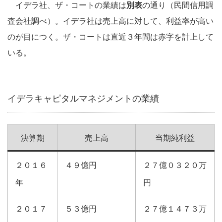
イデラ社、ザ・コートの業績は
別表
の通り（民間信用調
査会社調べ）。イデラ社は売上高に対して、利益率が高い
のが目につく。ザ・コートは直近３年間は赤字を計上して
いる。
イデラキャピタルマネジメントの業績
決算期
売上高
当期純利益
２０１６
４９億円
２７億０３２０万
年
円
２０１７
５３億円
２７億１４７３万