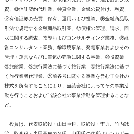
資、⑬信託契約代理業、⑭貸金業、金銭の貸付け、融資、
⑮有価証券の売買、保有、運用および投資、⑯金融商品取
引法で規定する金融商品取引業、⑰債権の管理、請求、回
収に関する調査、指導およびコンサルティング業務、⑱経
営コンサルタント業務、⑲環境事業、発電事業およびその
管理・運営ならびに電気の売買に関する事業、⑳投資業、
㉑旅館業、㉒旅行業法に基づく旅行業、㉓旅行業法に基づ
く旅行業者代理業、㉔前各号に関する事業を営む子会社の
株式を所有することにより、当該会社によってその事業活
動を行うことおよび当該会社の事業活動を管理することな
ど。
役員は、代表取締役・山田卓也、取締役・李力、竹内誠
治、監査役・半田高史の各氏。山田氏の住所はシンガポー