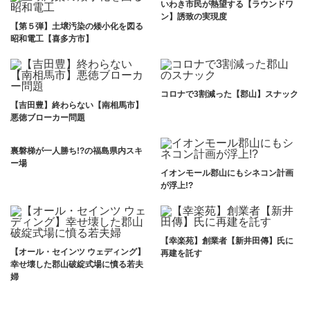
いわき市民が熱望する【ラウンドワ
ン】誘致の実現度
【第５弾】土壌汚染の矮小化を図る
昭和電工【喜多方市】
コロナで3割減った【郡山】スナック
【吉田豊】終わらない【南相馬市】
悪徳ブローカー問題
裏磐梯が一人勝ち!?の福島県内スキ
ー場
イオンモール郡山にもシネコン計画
が浮上!?
【幸楽苑】創業者【新井田傳】氏に
【オール・セインツ ウェディング】
再建を託す
幸せ壊した郡山破綻式場に憤る若夫
婦