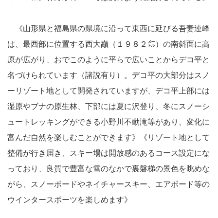
《山形県と福島県の県境に沿って東西に延びる吾妻連峰
は、最西部に位置する西大巓（１９８２㍍）の南斜面に高
原が広がり、おでこのように平らで広いことからデコ平と
名づけられています（諸説有り）。デコ平の大部分はスノ
ーリゾート地として開発されていますが、デコ平上部には
湿原やブナの原生林、下部には夏に沢登り、冬にスノーシ
ュートレッキングができる小野川不動滝等があり、変化に
富んだ自然を楽しむことができます》《リゾート地として
整備が行き届き、スキー場は開放感のあるコース設定にな
っており、良質で豊富な雪のなかで裏磐梯の景色を眺めな
がら、スノーボードやネイチャースキー、エアボード等の
ウインタースポーツを楽しめます》