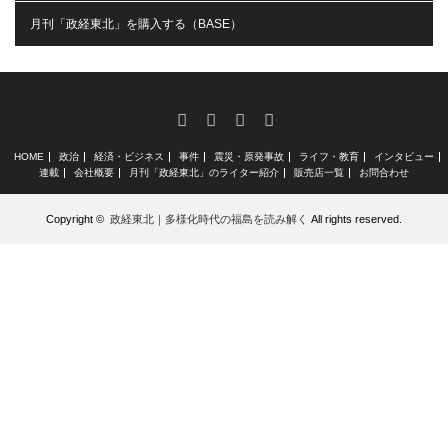
月刊「政経東北」を購入する（BASE）
RSS
X
Facebook
Instagram
HOME
政治
経済・ビジネス
事件
震災・原発事故
ライフ・教育
インタビュー
連載
会社概要
月刊「政経東北」のライター紹介
販売店一覧
お問合わせ
Copyright ©
政経東北｜多様化時代の福島を読み解く
All rights reserved.