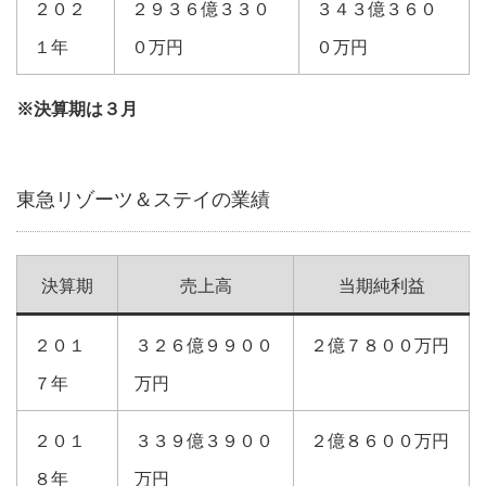
２０２
２９３６億３３０
３４３億３６０
１年
０万円
０万円
※決算期は３月
東急リゾーツ＆ステイの業績
決算期
売上高
当期純利益
２０１
３２６億９９００
２億７８００万円
７年
万円
２０１
３３９億３９００
２億８６００万円
８年
万円