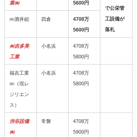
業㈱
5600円
で公栄管
工設備が
㈱酒井組
四倉
4708万
落札
5600円
㈱吉多美
小名浜
4708万
工業
5800円
福吉工業
小名浜
4708万
㈱（現レ
5800円
ジリエン
ス）
渋谷設備
常磐
4708万
㈱
5900円