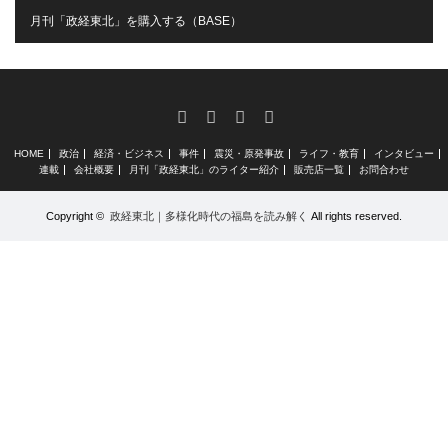
月刊「政経東北」を購入する（BASE）
RSS
X
Facebook
Instagram
HOME
政治
経済・ビジネス
事件
震災・原発事故
ライフ・教育
インタビュー
連載
会社概要
月刊「政経東北」のライター紹介
販売店一覧
お問合わせ
Copyright ©
政経東北｜多様化時代の福島を読み解く
All rights reserved.