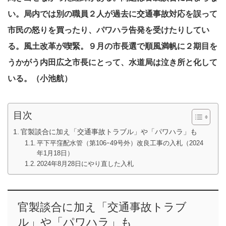
い。局内では別の職員２人が過去に交通事故対応を誤って
市民の怒りを買ったり、パワハラ告発を受けたりしてい
る。風土改革が喫緊。９月の市長選で順風満帆に２期目を
うかがう内田広之市長にとって、水道局は泣き所と化して
いる。（小池航）
目次
官製談合に加え「交通事故トラブル」や「パワハラ」も
平下平窪配水管（第106ｰ49号外）改良工事の入札（2024
年1月18日）
2024年8月28日にやり直した入札
官製談合に加え「交通事故トラブ
ル」や「パワハラ」も