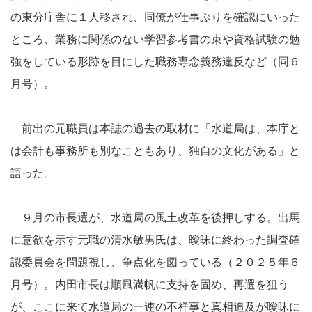
の東分庁舎に１人移され、同僚が仕事ぶりを確認にいった
ところ、業務に関係のない学習参考書の束や資格試験の勉
強をしている形跡を目にした職務専念義務違反など（同６
月号）。
前出の元職員は本誌の過去の取材に「水道局は、本庁と
は会計も事務所も別なこともあり、独自の文化がある」と
語った。
９月の市長選が、水道局の風土改革を後押しする。出馬
に意欲を示す元職の清水敏男氏は、曖昧に終わった調査確
認委員会を問題視し、争点化を図っている（２０２５年６
月号）。内田市長は順風満帆に支持を固め、再選を狙う
が、ここに来て水道局の一連の不祥事と真相追及が曖昧に