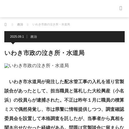
ホーム
政治
いわき市政の泣き所・水道局
2025.09.1
政治
いわき市政の泣き所・水道局
いわき市水道局が発注した配水管工事の入札を巡り官製
談合があったとして、担当職員と落札した大松興産（小名
浜）の役員らが逮捕された。不正は昨年１月に職員の積算
ミスで偶然発覚し、市は県警に情報提供しつつ、調査確認
委員会を設置して本格調査を託したが、当事者から真相を
聞き出せなかった経緯がある。問題は官製談合に留まらな