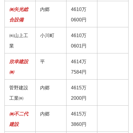
㈱矢光総
内郷
4610万
合設備
0600円
㈱山上工
小川町
4610万
業
0601円
欣幸建設
平
4614万
㈱
7584円
菅野建設
内郷
4615万
工業㈱
2000円
㈱不二代
内郷
4615万
建設
3860円