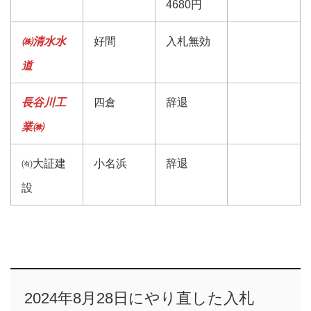
4680円
㈱清水水
好間
入札無効
道
長谷川工
四倉
辞退
業㈱
㈲大証建
小名浜
辞退
設
2024年8月28日にやり直した入札