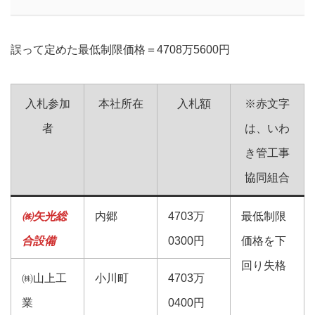
誤って定めた最低制限価格＝4708万5600円
入札参加
本社所在
入札額
※赤文字
者
は、いわ
き管工事
協同組合
㈱矢光総
内郷
4703万
最低制限
合設備
0300円
価格を下
回り失格
㈱山上工
小川町
4703万
業
0400円