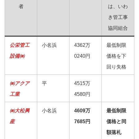
者
は、いわ
き管工事
協同組合
公栄管工
小名浜
4362万
最低制限
設備㈱
0240円
価格を下
回り失格
㈱アクア
平
4515万
工業
4580円
㈱大松興
小名浜
4609万
最低制限
産
7685円
価格と同
額落札