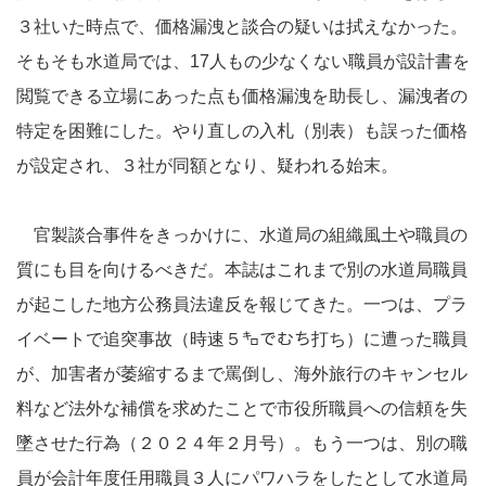
３社いた時点で、価格漏洩と談合の疑いは拭えなかった。
そもそも水道局では、17人もの少なくない職員が設計書を
閲覧できる立場にあった点も価格漏洩を助長し、漏洩者の
特定を困難にした。やり直しの入札（別表）も誤った価格
が設定され、３社が同額となり、疑われる始末。
官製談合事件をきっかけに、水道局の組織風土や職員の
質にも目を向けるべきだ。本誌はこれまで別の水道局職員
が起こした地方公務員法違反を報じてきた。一つは、プラ
イベートで追突事故（時速５㌔でむち打ち）に遭った職員
が、加害者が萎縮するまで罵倒し、海外旅行のキャンセル
料など法外な補償を求めたことで市役所職員への信頼を失
墜させた行為（２０２４年２月号）。もう一つは、別の職
員が会計年度任用職員３人にパワハラをしたとして水道局