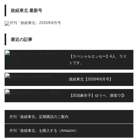
政経東北 最新号
最近の記事
【スペシャルエッセー】4人、ラス
トです。
政経東北【2026年8月号】
【武塙麻衣子】ゆうべ、酒場で③
月刊「政経東北」定期購読のご案内
月刊「政経東北」を購入する（Amazon）