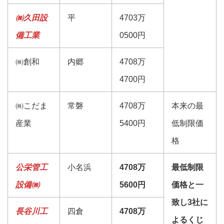
㈱久田設
平
4703万
備工業
0500円
㈱創和
内郷
4708万
4700円
㈱こだま
常磐
4708万
本来の最
産業
5400円
低制限価
格
公栄管工
小名浜
4708万
最低制限
設備㈱
5600円
価格と一
致し3社に
長谷川工
四倉
4708万
よるくじ