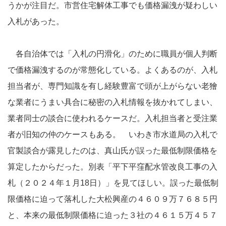
うかが注目だ。市営住宅解体工事でも価格漏洩が疑わしい
入札があった。
各自治体では「入札の円滑化」のために職員が個人判断
で価格漏洩するのが常態化している。よくあるのが、入札
担当者が、専門知識を有し経験豊富で頭が上がらない老獪
な業者にうまい具合に秘密の入札情報を抜かれてしまい、
業者同士の談合に使われるケースだ。入札担当者と受注業
者が旧知の仲のケースもある。 いわき市水道局の入札で
官製談合が露見したのは、真山氏が誤った最低制限価格を
算定したからだった。別表「平下平窪配水管改良工事の入
札（２０２４年１月18日）」を見てほしい。誤った最低制
限価格に迫って落札した大松興産の４６０９万７６８５円
と、本来の最低制限価格に迫った３社の４６１５万４５７