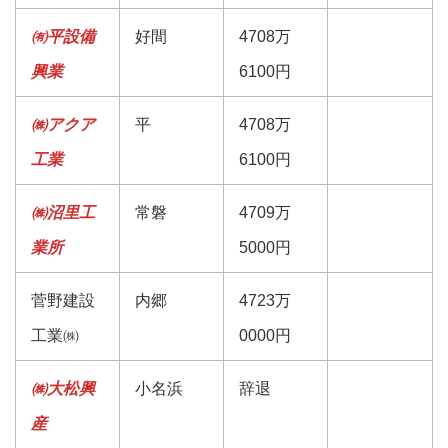
㈲平設備
好間
4708万
興業
6100円
㈱アクア
平
4708万
工業
6100円
㈱沼里工
常磐
4709万
業所
5000円
菅野建設
内郷
4723万
工業㈱
0000円
㈱大松興
小名浜
辞退
産