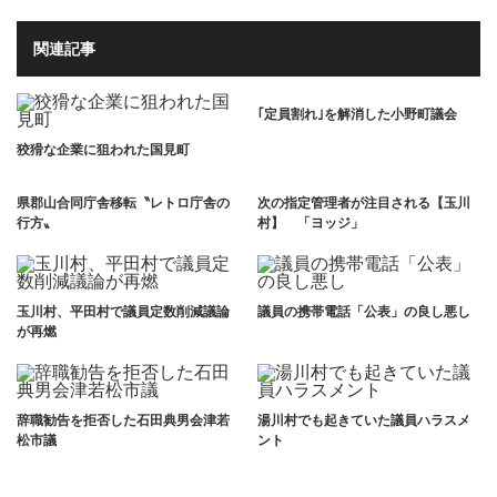
関連記事
｢定員割れ｣を解消した小野町議会
狡猾な企業に狙われた国見町
県郡山合同庁舎移転〝レトロ庁舎の
次の指定管理者が注目される【玉川
行方〟
村】 「ヨッジ」
玉川村、平田村で議員定数削減議論
議員の携帯電話「公表」の良し悪し
が再燃
辞職勧告を拒否した石田典男会津若
湯川村でも起きていた議員ハラスメ
松市議
ント