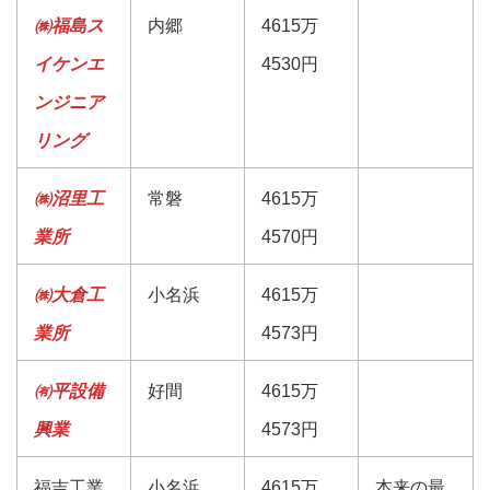
㈱福島ス
内郷
4615万
イケンエ
4530円
ンジニア
リング
㈱沼里工
常磐
4615万
業所
4570円
㈱大倉工
小名浜
4615万
業所
4573円
㈲平設備
好間
4615万
興業
4573円
福吉工業
小名浜
4615万
本来の最