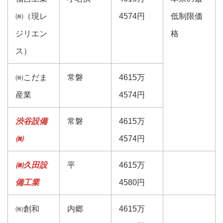
㈱（現レ
4574円
低制限価
ジリエン
格
ス）
㈱こだま
常磐
4615万
産業
4574円
渋谷設備
常磐
4615万
㈱
4574円
㈱久田設
平
4615万
備工業
4580円
㈱創和
内郷
4615万