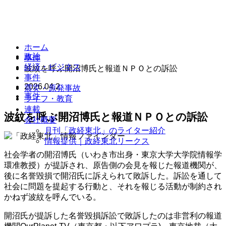
ホーム
政治
事件
経済・ビジネス
波紋を呼ぶ開沼博氏と報道ＮＰＯとの訴訟
事件
2026.04.2
震災・原発事故
事件
ライフ・教育
連載
波紋を呼ぶ開沼博氏と報道ＮＰＯとの訴訟
会社概要
月刊「政経東北」のライター紹介
情報提供｜政経東北リークス
社会学者の開沼博氏（いわき市出身・東京大学大学院情報学
環准教授）が提訴され、原告側の会見を報じた報道機関が、
後に名誉毀損で開沼氏に訴えられて敗訴した。訴訟を通して
社会に問題を提起する行動と、それを報じる活動が制約され
かねず波紋を呼んでいる。
開沼氏が提訴した名誉毀損訴訟で敗訴したのは非営利の報道