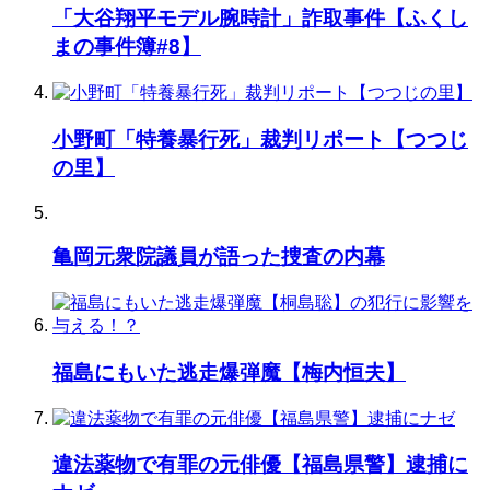
「大谷翔平モデル腕時計」詐取事件【ふくし
まの事件簿#8】
小野町「特養暴行死」裁判リポート【つつじ
の里】
亀岡元衆院議員が語った捜査の内幕
福島にもいた逃走爆弾魔【梅内恒夫】
違法薬物で有罪の元俳優【福島県警】逮捕に