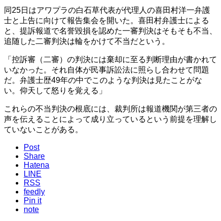
同25日はアワプラの白石草代表が代理人の喜田村洋一弁護
士と上告に向けて報告集会を開いた。喜田村弁護士による
と、提訴報道で名誉毀損を認めた一審判決はそもそも不当、
追随した二審判決は輪をかけて不当だという。
「控訴審（二審）の判決には棄却に至る判断理由が書かれて
いなかった。それ自体が民事訴訟法に照らし合わせて問題
だ。弁護士歴49年の中でこのような判決は見たことがな
い。仰天して怒りを覚える」
これらの不当判決の根底には、裁判所は報道機関が第三者の
声を伝えることによって成り立っているという前提を理解し
ていないことがある。
Post
Share
Hatena
LINE
RSS
feedly
Pin it
note