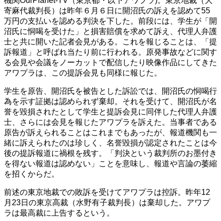
機関OurPlanet-TV（東京都・以下アワプラ)。東京地裁（大
寄麻代裁判長）は昨年６月６日に開沼氏の訴えを認めて55
万円の支払いを認める判決を下した。前段には、学生が「開
沼氏に恫喝を受けた」と損害賠償を求めて訴え、代理人弁護
士と共に開いた記者会見がある。これを報じることは、「提
訴報道」と呼ばれ当たり前に行われる。原発事故などに関す
る会見や会議をノーカットで配信したり映像作品にしてきた
アワプラは、この提訴会見も同様に報じた。
学生を原告、開沼氏を被告とした訴訟では、開沼氏の恫喝行
為を示す証拠は認められず棄却。それを受けて、開沼氏が名
誉を毀損されたとして学生と提訴会見に同伴した代理人弁護
士、さらには会見を報じたアワプラを訴えた。当事者である
原告が訴えられることはこれまでもあったが、報道機関も一
緒に訴えられたのは珍しく、名誉毀損が認定されたことは今
後の提訴報道に禍根を残す。「判決という裁判所のお墨付き
を得ない報道は認めない」ことを意味し、報道や言論の萎縮
を招くからだ。
前述の東京地裁での敗訴を受けてアワプラは控訴。昨年12
月23日の東京高裁（水野有子裁判長）は棄却した。アワプ
ラは最高裁に上告するという。