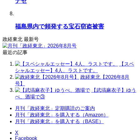
ナゼ
福島県内で頻発する宝石窃盗被害
政経東北 最新号
最近の記事
【スペ
シャルエッセー】4人、ラストです。
政経東北【2026年8月
号】
【武塙麻衣子】ゆう
べ、酒場で③
月刊「政経東北」定期購読のご案内
月刊「政経東北」を購入する（Amazon）
月刊「政経東北」を購入する（BASE）
X
Facebook