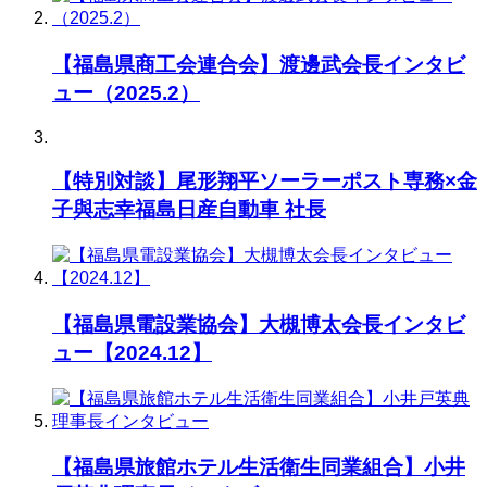
【福島県商工会連合会】渡邊武会長インタビ
ュー（2025.2）
【特別対談】尾形翔平ソーラーポスト専務×金
子與志幸福島日産自動車 社長
【福島県電設業協会】大槻博太会長インタビ
ュー【2024.12】
【福島県旅館ホテル生活衛生同業組合】小井