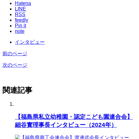
Hatena
LINE
RSS
feedly
Pin it
note
インタビュー
前のページ
次のページ
関連記事
【福島県私立幼稚園・認定こども園連合会】
細谷實理事長インタビュー（2024年）