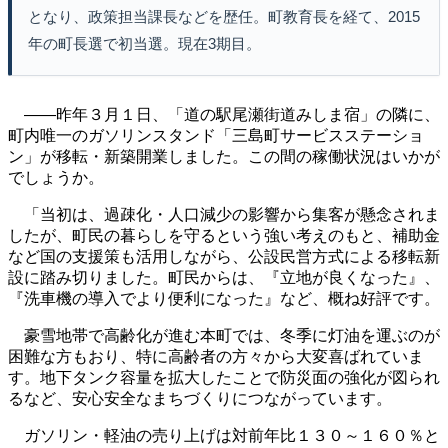
となり、政策担当課長などを歴任。町教育長を経て、2015
年の町長選で初当選。現在3期目。
――昨年３月１日、「道の駅尾瀬街道みしま宿」の隣に、
町内唯一のガソリンスタンド「三島町サービスステーショ
ン」が移転・新築開業しました。この間の稼働状況はいかが
でしょうか。
「当初は、過疎化・人口減少の影響から集客が懸念されま
したが、町民の暮らしを守るという強い考えのもと、補助金
など国の支援策も活用しながら、公設民営方式による移転新
設に踏み切りました。町民からは、『立地が良くなった』、
『洗車機の導入でより便利になった』など、概ね好評です。
豪雪地帯で高齢化が進む本町では、冬季に灯油を運ぶのが
困難な方もおり、特に高齢者の方々から大変喜ばれていま
す。地下タンク容量を拡大したことで防災面の強化が図られ
るなど、安心安全なまちづくりにつながっています。
ガソリン・軽油の売り上げは対前年比１３０～１６０％と