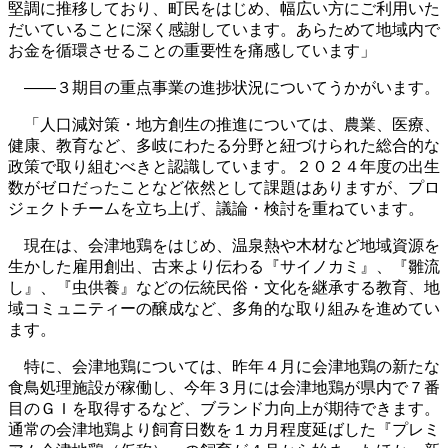
堅調に推移しており、町民をはじめ、幅広い方にご利用いた
だいていることに深く感謝しています。あらためて地域内で
お金を循環させることの重要性を痛感しています」
――３期目の重点事業の進捗状況についてうかがいます。
「人口減対策・地方創生の推進については、農業、医療、
健康、教育など、多岐にわたる分野と紐づけられた総合的な
政策で取り組むべきと認識しています。２０２４年度の出生
数がゼロだったことなど依然として課題はありますが、プロ
ジェクトチームを立ち上げ、議論・検討を重ねています。
現在は、会津地鶏をはじめ、温泉熱や木材など地域資源を
生かした雇用創出、古来より伝わる『サイノカミ』、『雛流
し』、『虫供養』などの伝統民俗・文化を継承する教育、地
域コミュニティーの醸成など、多角的な取り組みを進めてい
ます。
特に、会津地鶏については、昨年４月に会津地鶏の新たな
食鳥処理施設が稼働し、今年３月には会津地鶏が県内で７番
目のＧＩを取得するなど、ブランド力向上が期待できます。
通常の会津地鶏より飼育日数を１カ月程度延ばした『プレミ