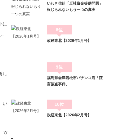
いわき信組「反社資金提供問題」
報じられないもう一つの真実
外に
8位
し、
政経東北【2026年1月号】
、
9位
楽し
福島県会津若松市パチンコ店「狂
言強盗事件」
、い
10位
政経東北【2026年2月号】
、立