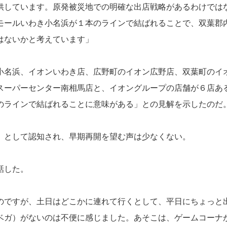
供しています。原発被災地での明確な出店戦略があるわけでは
モールいわき小名浜が１本のラインで結ばれることで、双葉郡
はないかと考えています」
小名浜、イオンいわき店、広野町のイオン広野店、双葉町のイ
スーパーセンター南相馬店と、イオングループの店舗が６店あ
のラインで結ばれることに意味がある」との見解を示したのだ
」として認知され、早期再開を望む声は少なくない。
話した。
のですが、土日はどこかに連れて行くとして、平日にちょっと
ベガ）がないのは不便に感じました。あそこは、ゲームコーナ