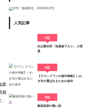
人気記事
1位
向山製作所「柏屋傘下入り」 の背
景
2位
【ラウンドワンの海外戦略】いわ
き市が選ばれるための条件
は店
元住
3位
と、
飯坂温泉の熱い話