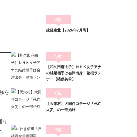
4位
政経東北【2026年7月号】
5位
【和久田麻由子】ＮＨＫ女子アナ
の結婚相手は会津出身・箱根ラン
ナー【猪俣英希】
強を
6位
【天栄村】犬同伴コテージ「死亡
火災」の一部始終
通り
7位
れ