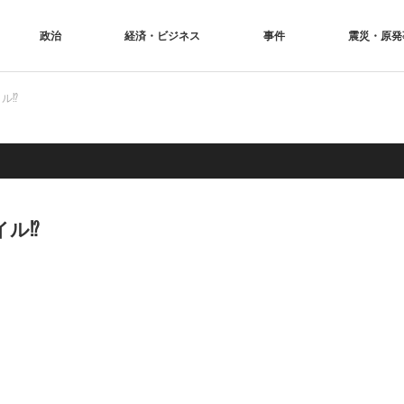
政治
経済・ビジネス
事件
震災・原発
ル⁉
イル⁉