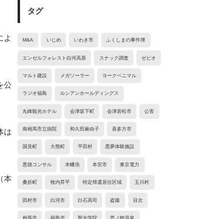
タグ
によ
M&A
いじめ
いわき市
ふくしまの事件簿
エンゼルフォレスト白河高原
スナック調査
ゼビオ
マルト建設
メガソーラー
ヨークベニマル
を公
ラジオ福島
ルシアンホールディングス
丸峰観光ホテル
会津坂下町
会津若松市
公害
南相馬市立病院
和久田麻由子
喜多方市
体は
国見町
大熊町
平田村
悪夢体験施設
悪徳コンサル
木幡浩
本宮市
東京電力
（本
桑折町
牧内昇平
特定帰還居住区域
玉川村
田村市
白河市
白石高司
盗撮
目次
相馬市
福島市
聖光学院
芦ノ牧温泉