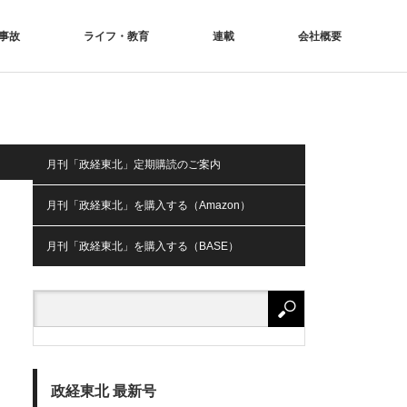
事故
ライフ・教育
連載
会社概要
月刊「政経東北」定期購読のご案内
月刊「政経東北」を購入する（Amazon）
月刊「政経東北」を購入する（BASE）
政経東北 最新号