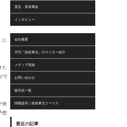
震災・原発事故
インタビュー
会社概要
』に
月刊「政経東北」のライター紹介
メディア実績
きた
がで
お問い合わせ
販売店一覧
情報提供｜政経東北リークス
中央
予想
最近の記事