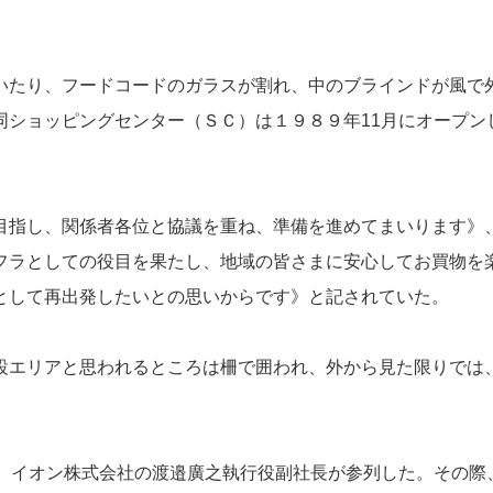
いたり、フードコードのガラスが割れ、中のブラインドが風で
同ショッピングセンター（ＳＣ）は１９８９年11月にオープン
目指し、関係者各位と協議を重ね、準備を進めてまいります》
フラとしての役目を果たし、地域の皆さまに安心してお買物を
として再出発したいとの思いからです》と記されていた。
設エリアと思われるところは柵で囲われ、外から見た限りでは
に、イオン株式会社の渡邉廣之執行役副社長が参列した。その際