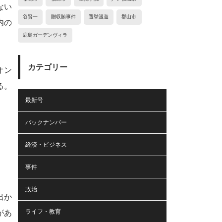
ない
谷賢一
贈収賄事件
選挙漫遊
郡山市
内の
鹿島ガーデンヴィラ
カテゴリー
オン
る。
最新号
。
バックナンバー
経済・ビジネス
事件
政治
出か
ライフ・教育
があ