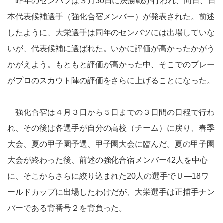
昨年のセンバツは３月30日に決勝戦が行われ、同日、日
本代表候補選手（強化合宿メンバー）が発表された。前述
したように、大栄選手は同年のセンバツには出場していな
いが、代表候補に選ばれた。いかに評価が高かったかがう
かがえよう。もともと評価が高かった中、そこでのプレー
がプロのスカウト陣の評価をさらに上げることになった。
強化合宿は４月３日から５日までの３日間の日程で行わ
れ、その後は各選手が自分の高校（チーム）に戻り、春季
大会、夏の甲子園予選、甲子園大会に臨んだ。夏の甲子園
大会が終わった後、前述の強化合宿メンバー42人を中心
に、そこからさらに絞り込まれた20人の選手でＵ―18ワ
ールドカップに出場したわけだが、大栄選手は正捕手ナン
バーである背番号２を背負った。