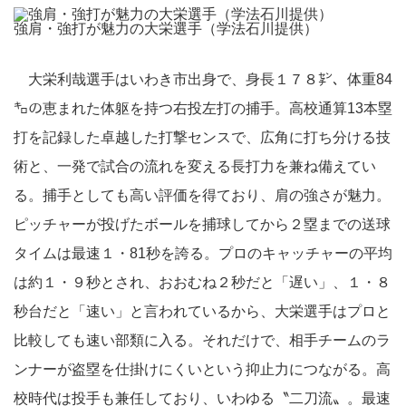
強肩・強打が魅力の大栄選手（学法石川提供）
大栄利哉選手はいわき市出身で、身長１７８㌢、体重84
㌔の恵まれた体躯を持つ右投左打の捕手。高校通算13本塁
打を記録した卓越した打撃センスで、広角に打ち分ける技
術と、一発で試合の流れを変える長打力を兼ね備えてい
る。捕手としても高い評価を得ており、肩の強さが魅力。
ピッチャーが投げたボールを捕球してから２塁までの送球
タイムは最速１・81秒を誇る。プロのキャッチャーの平均
は約１・９秒とされ、おおむね２秒だと「遅い」、１・８
秒台だと「速い」と言われているから、大栄選手はプロと
比較しても速い部類に入る。それだけで、相手チームのラ
ンナーが盗塁を仕掛けにくいという抑止力につながる。高
校時代は投手も兼任しており、いわゆる〝二刀流〟。最速