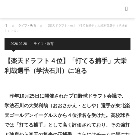
ホーム
ライフ・教育
【楽天ドラフト４位】「打てる捕手」大栄利哉選手（学法石
川）に迫る
2026.02.28
ライフ・教育
【楽天ドラフト４位】「打てる捕手」大栄
利哉選手（学法石川）に迫る
昨年10月25日に開催されたプロ野球ドラフト会議で、
学法石川の大栄利哉（おおさかえ・としや）選手が東北楽
天ゴールデンイーグルスから４位指名を受けた。高校球界
では「打てる捕手」として高く評価されており、その強打
と強肩から楽天の将来の正捕手、さらにはチームの顔にな