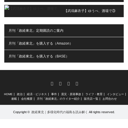
【武塙麻衣子】ゆうべ、酒場で③
月刊「政経東北」定期購読のご案内
月刊「政経東北」を購入する（Amazon）
月刊「政経東北」を購入する（BASE）
RSS
X
Facebook
Instagram
HOME
政治
経済・ビジネス
事件
震災・原発事故
ライフ・教育
インタビュー
連載
会社概要
月刊「政経東北」のライター紹介
販売店一覧
お問合わせ
Copyright ©
政経東北｜多様化時代の福島を読み解く
All rights reserved.