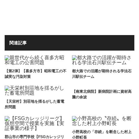
関連記事
【第2弾】【喜多方市】昭和電工の不
都大路での活躍が期待される学法石
誠実な汚染対策
川駅伝チーム
【南東北病院】新病院計画に資材高
騰の余波
【天栄村】別荘地を揺るがした蓄電
所問題
小野高校の「存続」を断念した村上
郡山市の専門学校【FSGカレッジリ
小野町長