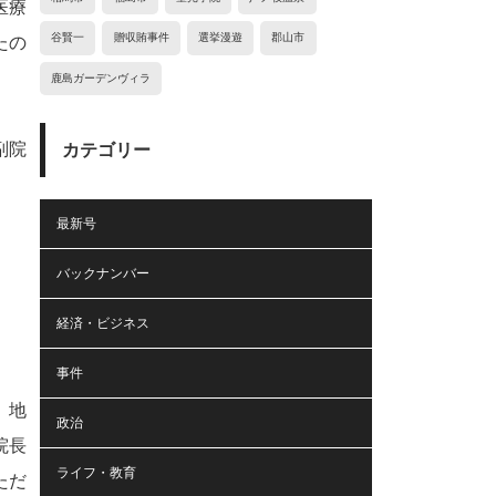
医療
谷賢一
贈収賄事件
選挙漫遊
郡山市
たの
鹿島ガーデンヴィラ
副院
カテゴリー
最新号
バックナンバー
経済・ビジネス
事件
、地
政治
院長
ライフ・教育
ただ