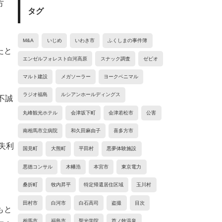
方
タグ
M&A
いじめ
いわき市
ふくしまの事件簿
たと
エンゼルフォレスト白河高原
スナック調査
ゼビオ
マルト建設
メガソーラー
ヨークベニマル
ラジオ福島
ルシアンホールディングス
不誠
丸峰観光ホテル
会津坂下町
会津若松市
公害
南相馬市立病院
和久田麻由子
喜多方市
失利
国見町
大熊町
平田村
悪夢体験施設
悪徳コンサル
木幡浩
本宮市
東京電力
桑折町
牧内昇平
特定帰還居住区域
玉川村
田村市
白河市
白石高司
盗撮
目次
もと
相馬市
福島市
聖光学院
芦ノ牧温泉