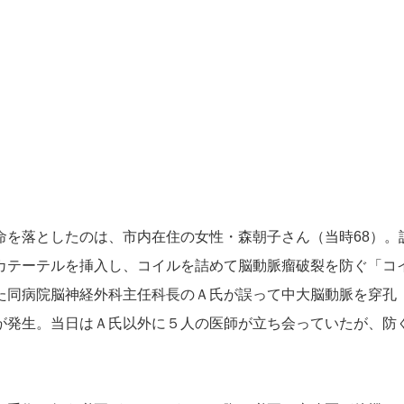
を落としたのは、市内在住の女性・森朝子さん（当時68）。
カテーテルを挿入し、コイルを詰めて脳動脈瘤破裂を防ぐ「コ
た同病院脳神経外科主任科長のＡ氏が誤って中大脳動脈を穿孔
が発生。当日はＡ氏以外に５人の医師が立ち会っていたが、防