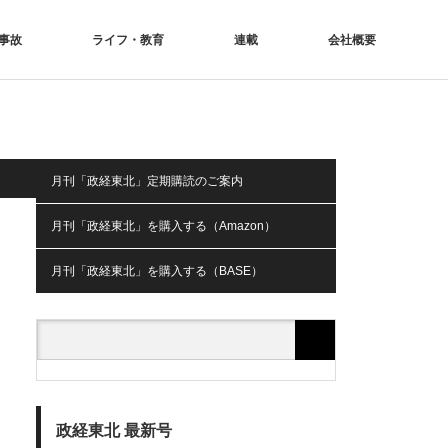
事故
ライフ・教育
連載
会社概要
月刊「政経東北」定期購読のご案内
月刊「政経東北」を購入する（Amazon）
月刊「政経東北」を購入する（BASE）
政経東北 最新号