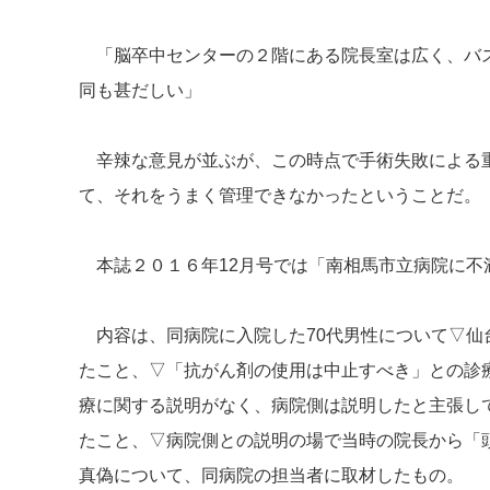
「脳卒中センターの２階にある院長室は広く、バス
同も甚だしい」
辛辣な意見が並ぶが、この時点で手術失敗による重
て、それをうまく管理できなかったということだ。
本誌２０１６年12月号では「南相馬市立病院に不
内容は、同病院に入院した70代男性について▽仙
たこと、▽「抗がん剤の使用は中止すべき」との診
療に関する説明がなく、病院側は説明したと主張し
たこと、▽病院側との説明の場で当時の院長から「
真偽について、同病院の担当者に取材したもの。