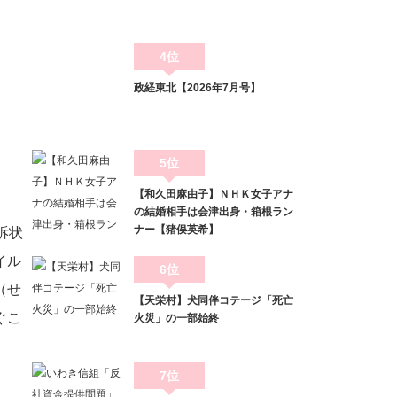
4位
政経東北【2026年7月号】
5位
【和久田麻由子】ＮＨＫ女子アナ
の結婚相手は会津出身・箱根ラン
ナー【猪俣英希】
訴状
イル
6位
（せ
【天栄村】犬同伴コテージ「死亡
ぐこ
火災」の一部始終
7位