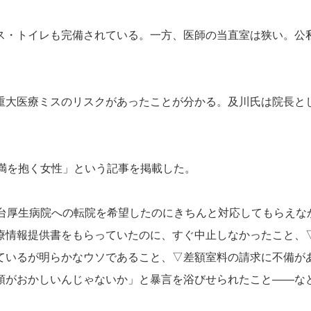
・トイレも完備されている。一方、医師の当直室は狭い。公
大医療ミスのリスクがあったことが分かる。及川氏は院長と
満を抱く女性」という記事を掲載した。
台厚生病院への転院を希望したのにきちんと対応してもらえな
療情報提供書をもらっていたのに、すぐ中止しなかったこと、
ているが明らかなウソであること、▽差額室料の請求に不備が
頭がおかしいんじゃないか」と暴言を浴びせられたこと――な