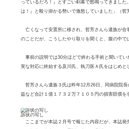
っているだろ！』とすごい剣幕で怒鳴ってきました
は！』と殴り掛かる勢いで激怒していました」（哲
亡くなって安置所に移され、哲芳さんら遺族が合掌
のことだが、こうしたやり取りを聞くと、腹の中で
事前の説明では30分ほどで終わる手術と聞いてい
実な対応に終始する及川氏、執刀医Ａ氏をはじめと
哲芳さんら遺族３氏は昨年12月26日、同病院院
益など合計１億１７３２万７１０５円の損害賠償を
訴状の写し
ここまでが本誌２月号で報じた内容だが、本誌発売