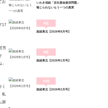
てお
いわき信組「反社資金提供問題」
報じられないもう一つの真実
8位
17
政経東北【2026年8月号】
哲芳
9位
け
政経東北【2026年1月号】
ね」
10位
全く
政経東北【2026年2月号】
、私
も謝