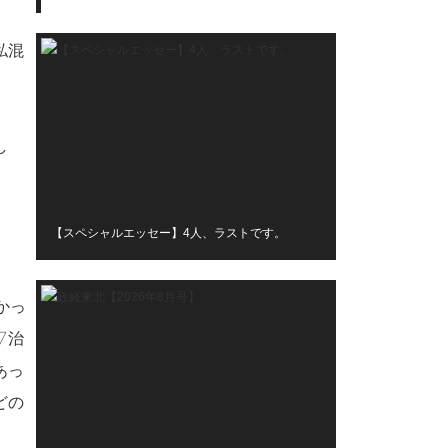
私混
し
【スペシャルエッセー】4人、ラストです。
かっ
▽治
あっ
どの