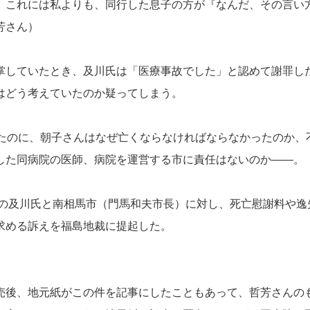
。これには私よりも、同行した息子の方が『なんだ、その言い
芳さん）
していたとき、及川氏は「医療事故でした」と認めて謝罪し
はどう考えていたのか疑ってしまう。
たのに、朝子さんはなぜ亡くならなければならなかったのか、
した同病院の医師、病院を運営する市に責任はないのか――。
長の及川氏と南相馬市（門馬和夫市長）に対し、死亡慰謝料や逸
求める訴えを福島地裁に提起した。
後、地元紙がこの件を記事にしたこともあって、哲芳さんの