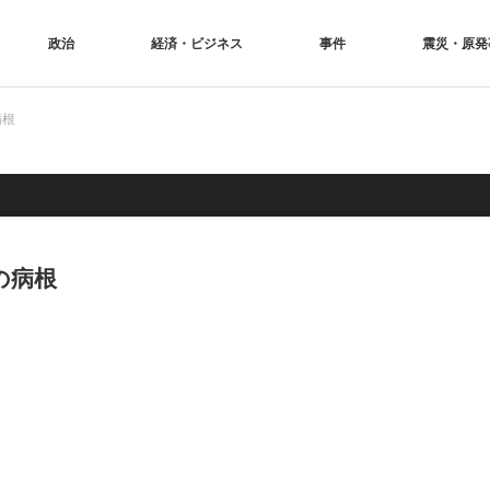
政治
経済・ビジネス
事件
震災・原発
病根
の病根