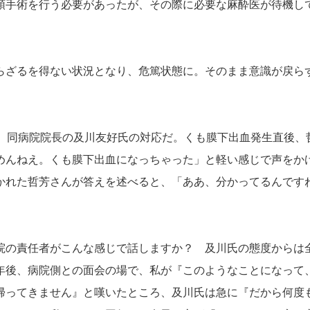
手術を行う必要があったが、その際に必要な麻酔医が待機し
ざるを得ない状況となり、危篤状態に。そのまま意識が戻らず
、同病院院長の及川友好氏の対応だ。くも膜下出血発生直後、
めんねえ。くも膜下出血になっちゃった」と軽い感じで声をか
かれた哲芳さんが答えを述べると、「ああ、分かってるんです
の責任者がこんな感じで話しますか？ 及川氏の態度からは
年後、病院側との面会の場で、私が『このようなことになって
帰ってきません』と嘆いたところ、及川氏は急に『だから何度