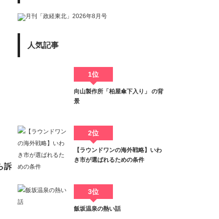
人気記事
1位
向山製作所「柏屋傘下入り」 の背
景
2位
【ラウンドワンの海外戦略】いわ
き市が選ばれるための条件
ら訴
3位
飯坂温泉の熱い話