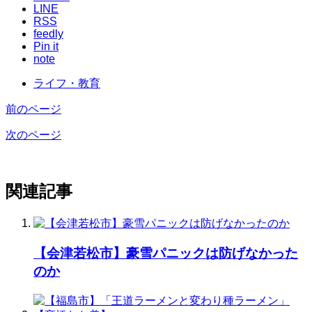
LINE
RSS
feedly
Pin it
note
ライフ・教育
前のページ
次のページ
関連記事
【会津若松市】豪雪パニックは防げなかった
のか