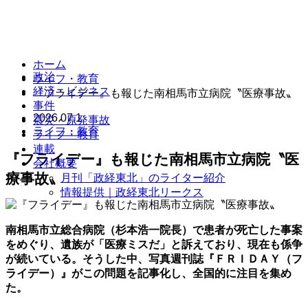
ホーム
政治
ライフ・教育
経済・ビジネス
『フライデー』も報じた南相馬市立病院〝医療事故〟
事件
2026.07.1
震災・原発事故
ライフ・教育
ライフ・教育
連載
『フライデー』も報じた南相馬市立病院〝医
会社概要
療事故〟
月刊「政経東北」のライター紹介
情報提供｜政経東北リークス
南相馬市立総合病院（杉本浩一院長）で患者が死亡した事案
をめぐり、遺族が「医療ミスだ」と訴えており、現在も係争
が続いている。そうした中、写真週刊誌『ＦＲＩＤＡＹ（フ
ライデー）』がこの問題を記事化し、全国的に注目を集め
た。