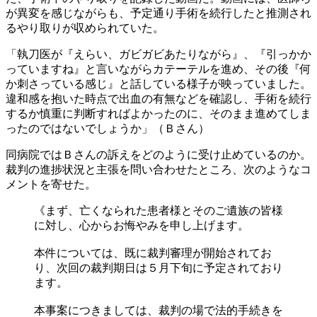
が異変を感じながらも、予定通り手術を続行したと推測され
るやり取りが収められていた。
「執刀医が『えらい、ガビガビあたりながら』、『引っかか
っていますね』と言いながらカテーテルを進め、その後『何
か刺さっている感じ』と話している様子が映っていました。
違和感を抱いた時点で出血の有無などを確認し、手術を続行
するか慎重に判断すればよかったのに、そのまま進めてしま
ったのではないでしょうか」（Ｂさん）
同病院ではＢさんの訴えをどのように受け止めているのか。
裁判の進捗状況と主張を問い合わせたところ、次のようなコ
メントを寄せた。
《まず、亡くなられた患者様とそのご遺族の皆様
に対し、心からお悔やみを申し上げます。
本件については、既に裁判審理が開始されてお
り、次回の裁判期日は５月下旬に予定されており
ます。
本事案につきましては、裁判の場で法的手続きを