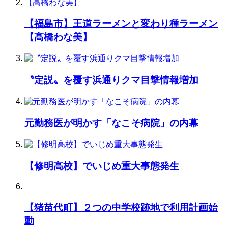
【福島市】王道ラーメンと変わり種ラーメン
【髙橋わな美】
〝定説〟を覆す浜通りクマ目撃情報増加
元勤務医が明かす「なこそ病院」の内幕
【修明高校】でいじめ重大事態発生
【猪苗代町】２つの中学校跡地で利用計画始
動