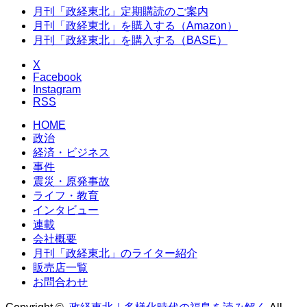
月刊「政経東北」定期購読のご案内
月刊「政経東北」を購入する（Amazon）
月刊「政経東北」を購入する（BASE）
X
Facebook
Instagram
RSS
HOME
政治
経済・ビジネス
事件
震災・原発事故
ライフ・教育
インタビュー
連載
会社概要
月刊「政経東北」のライター紹介
販売店一覧
お問合わせ