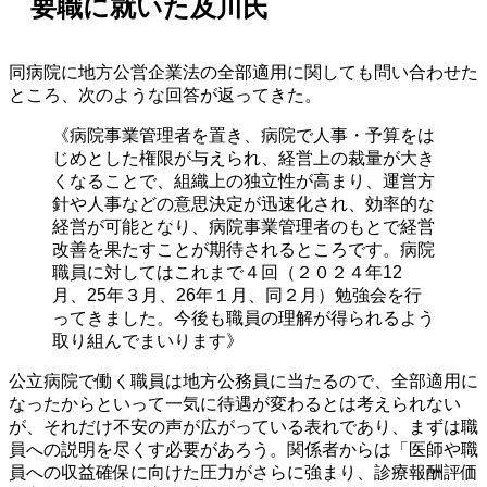
要職に就いた及川氏
同病院に地方公営企業法の全部適用に関しても問い合わせた
ところ、次のような回答が返ってきた。
《病院事業管理者を置き、病院で人事・予算をは
じめとした権限が与えられ、経営上の裁量が大き
くなることで、組織上の独立性が高まり、運営方
針や人事などの意思決定が迅速化され、効率的な
経営が可能となり、病院事業管理者のもとで経営
改善を果たすことが期待されるところです。病院
職員に対してはこれまで４回（２０２４年12
月、25年３月、26年１月、同２月）勉強会を行
ってきました。今後も職員の理解が得られるよう
取り組んでまいります》
公立病院で働く職員は地方公務員に当たるので、全部適用に
なったからといって一気に待遇が変わるとは考えられない
が、それだけ不安の声が広がっている表れであり、まずは職
員への説明を尽くす必要があろう。関係者からは「医師や職
員への収益確保に向けた圧力がさらに強まり、診療報酬評価