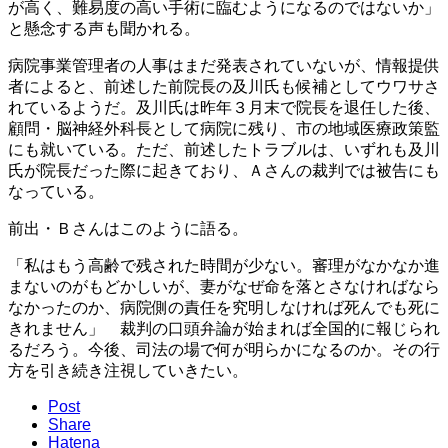
が高く、難易度の高い手術に臨むようになるのではないか」
と懸念する声も聞かれる。
病院事業管理者の人事はまだ発表されていないが、情報提供
者によると、前述した前院長の及川氏も候補としてウワサさ
れているようだ。及川氏は昨年３月末で院長を退任した後、
顧問・脳神経外科長として病院に残り、市の地域医療政策監
にも就いている。ただ、前述したトラブルは、いずれも及川
氏が院長だった際に起きており、Ａさんの裁判では被告にも
なっている。
前出・Ｂさんはこのように語る。
「私はもう高齢で残された時間が少ない。審理がなかなか進
まないのがもどかしいが、妻がなぜ命を落とさなければなら
なかったのか、病院側の責任を究明しなければ死んでも死に
きれません」 裁判の口頭弁論が始まれば全国的に報じられ
るだろう。今後、司法の場で何が明らかになるのか。その行
方を引き続き注視していきたい。
Post
Share
Hatena