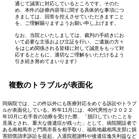
通じて誠実に対応しているところです。そのた
め、本件の診療内容等に関する具体的な事項につ
きましては、回答を控えさせていただきますこと
を、ご理解賜りますようお願い申し上げます。
なお、当院といたしましては、裁判の手続きにお
いて必要な主張および立証を行い、ご遺族の方々
をはじめ関係される皆様に対して誠意をもって対
応するとともに、適切なご理解をいただけるよう
引き続き努めてまいります》
複数のトラブルが表面化
同病院では、この件以外にも医療対応をめぐる訴訟やトラブ
ルが表面化している。昨年11月には、40代男性が２０２２
年10月に右手首の治療を受けた際、「脱臼していたことを
見落とされ、重大な後遺症が残った」として、病院開設者で
ある南相馬市と門馬市長を相手取り、福島地裁相馬支部に損
害賠償請求訴訟を提起。入退院慰謝料や後遺症逸失利益など