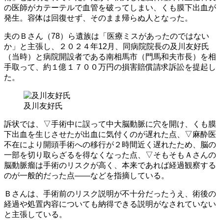
の医師がカテーテルで血管を破ってしまい、くも膜下出血が
発生。容体は回復せず、そのまま帰らぬ人となった。
夫のＢさん（78）ら遺族は「医療ミスがあったのではない
か」と主張し、２０２４年12月、同病院院長の及川友好氏
（当時）と病院開設者である南相馬市（門馬和夫市長）を相
手取って、約１億１７００万円の損害賠償請求訴訟を提起し
た。
及川友好氏
訴状では、▽手術中に誤って中大脳動脈に穴を開け、くも膜
下出血を生じさせたが出血に気付くのが遅れた点、▽麻酔医
不在により開頭手術への移行が２時間近く遅れたため、脳の
一部を切り取らざるを得なくなった点、▽そもそもＡさんの
脳動脈瘤は手術のリスクが高く、本来であれば経過観察する
のが一般的だった点――などを指摘している。
Ｂさんは、手術前のリスク説明が不十分だったうえ、術後の
経過や処置内容についても納得できる説明がなされていない
と主張している。