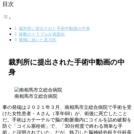
目次
裁判所に提出された手術中動画の中身
複数のトラブルが表面化
要職に就いた及川氏
裁判所に提出された手術中動画の中
身
南相馬市立総合病院
事の発端は２０２１年３月、南相馬市立総合病院で手術を受
けた女性患者・Ａさん（享年68）が、術後に死亡したこと
だ。手術はカテーテルで脳の動脈瘤内にコイルを詰め破裂を
防ぐ「コイル塞栓術」で、「30分程度で終わる簡単な手
術」と説明されていた。だが、執刀した脳神経外科主任科長