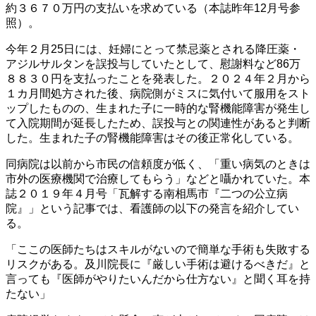
約３６７０万円の支払いを求めている（本誌昨年12月号参
照）。
今年２月25日には、妊婦にとって禁忌薬とされる降圧薬・
アジルサルタンを誤投与していたとして、慰謝料など86万
８８３０円を支払ったことを発表した。２０２４年２月から
１カ月間処方された後、病院側がミスに気付いて服用をスト
ップしたものの、生まれた子に一時的な腎機能障害が発生し
て入院期間が延長したため、誤投与との関連性があると判断
した。生まれた子の腎機能障害はその後正常化している。
同病院は以前から市民の信頼度が低く、「重い病気のときは
市外の医療機関で治療してもらう」などと囁かれていた。本
誌２０１９年４月号「瓦解する南相馬市『二つの公立病
院』」という記事では、看護師の以下の発言を紹介してい
る。
「ここの医師たちはスキルがないので簡単な手術も失敗する
リスクがある。及川院長に『厳しい手術は避けるべきだ』と
言っても『医師がやりたいんだから仕方ない』と聞く耳を持
たない」