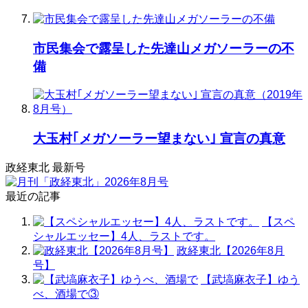
市民集会で露呈した先達山メガソーラーの不
備
大玉村｢メガソーラー望まない｣ 宣言の真意
政経東北 最新号
最近の記事
【スペ
シャルエッセー】4人、ラストです。
政経東北【2026年8月
号】
【武塙麻衣子】ゆう
べ、酒場で③