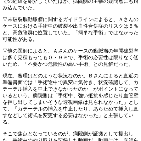
での経緯を紹介していたほか、病院側の主張の疑問点にも踏
み込んでいた。
▽未破裂脳動脈瘤に関するガイドラインによると、Ａさんの
ケースにおける手術中の破裂や出血性合併症のリスクは５％
と、高危険群に位置していた。「簡単な手術」ではなかった
可能性がある。
▽他の医師によると、Ａさんのケースの動脈瘤の年間破裂率
は多く見積もっても０・９％で、手術の必要性は限りなく低
いため、「不要かつ危険性の高い手術」との見解だった。
現在、審理はどのような状況なのか。Ｂさんによると直近の
準備書面では「手術途中で異変に気付き、状況確認して、カ
テーテル挿入を中止できなかったのか」がポイントになって
いるという。病院側は「手術中、強い抵抗を感じたり血管壁
を押し出してしまいそうな透視画像は見られなかった」とし
て、「カテーテルの挿入を中止したり、あらためて挿入し直
すなどして術式を変更する必要はなかった」と主張してい
る。
そこで焦点となっているのが、病院側が証拠として提出し
た、手術中のやり取りを記録した動画だ。動画には、医師ら