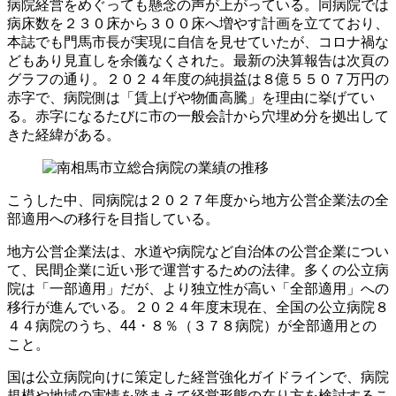
病院経営をめぐっても懸念の声が上がっている。同病院では
病床数を２３０床から３００床へ増やす計画を立てており、
本誌でも門馬市長が実現に自信を見せていたが、コロナ禍な
どもあり見直しを余儀なくされた。最新の決算報告は次頁の
グラフの通り。２０２４年度の純損益は８億５５０７万円の
赤字で、病院側は「賃上げや物価高騰」を理由に挙げてい
る。赤字になるたびに市の一般会計から穴埋め分を拠出して
きた経緯がある。
こうした中、同病院は２０２７年度から地方公営企業法の全
部適用への移行を目指している。
地方公営企業法は、水道や病院など自治体の公営企業につい
て、民間企業に近い形で運営するための法律。多くの公立病
院は「一部適用」だが、より独立性が高い「全部適用」への
移行が進んでいる。２０２４年度末現在、全国の公立病院８
４４病院のうち、44・８％（３７８病院）が全部適用との
こと。
国は公立病院向けに策定した経営強化ガイドラインで、病院
規模や地域の実情を踏まえて経営形態の在り方を検討するこ