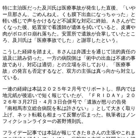
特に主治医だった及川氏は医療事故が発生した直後、「いや
ー旦那さん、ごめんねえ。くも膜下出血になっちゃった」と
軽い感じで声をかけるなど不誠実な対応に終始。Ａさんが亡
くなった後、処置室で看護師が遺体を拭いていると、皮膚や
肉がボロボロ崩れ落ちた。安置所で遺族が合掌していたとこ
ろ、及川氏は「医療事故でした」と謝罪したという。
こうした経緯を踏まえ、Ｂさんは弁護士を通じて法的責任の
追及に踏み切った。一方の病院側は「術中の出血は不慮の事
故であり、対応は適切」との立場を示しており、「医療事
故」の発言も否定するなど、双方の主張は真っ向から対立し
ている。
一連の経緯は本誌２０２５年２月号でリポートし、県内では
地元紙が後追いで短く報じていたが、『ＦＲＩＤＡＹ』２０
２６年３月27日・４月３日合併号で「遺族が怒りの告発
『南相馬市立総合病院を私は許さない』」として大きく取り
上げ、ネット転載も相まって反響が広まった。執筆者はノン
フィクションライターの甚野博則氏。
フライデー記事では本誌が報じてきたＢさんの主張やこれま