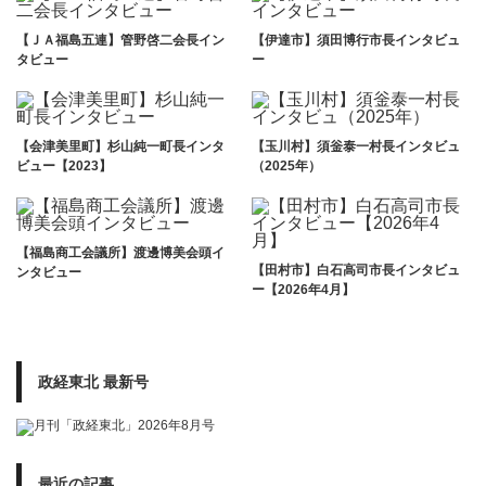
【ＪＡ福島五連】管野啓二会長イン
【伊達市】須田博行市長インタビュ
タビュー
ー
【会津美里町】杉山純一町長インタ
【玉川村】須釡泰一村長インタビュ
ビュー【2023】
（2025年）
【福島商工会議所】渡邊博美会頭イ
【田村市】白石高司市長インタビュ
ンタビュー
ー【2026年4月】
政経東北 最新号
最近の記事