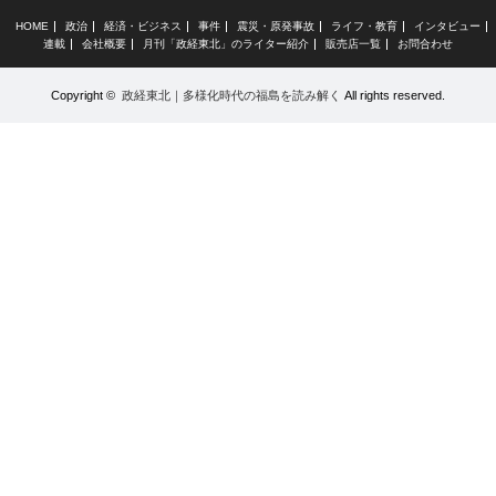
HOME
政治
経済・ビジネス
事件
震災・原発事故
ライフ・教育
インタビュー
連載
会社概要
月刊「政経東北」のライター紹介
販売店一覧
お問合わせ
Copyright ©
政経東北｜多様化時代の福島を読み解く
All rights reserved.