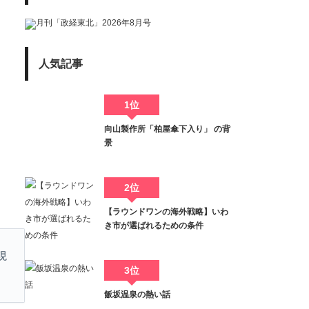
人気記事
1位
向山製作所「柏屋傘下入り」 の背
景
2位
【ラウンドワンの海外戦略】いわ
き市が選ばれるための条件
現
3位
飯坂温泉の熱い話