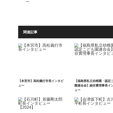
ー
関連記事
【本宮市】高松義行市長インタビ
【福島県私立幼稚園・認定
ュー
園連合会】細谷實理事長イ
ュー