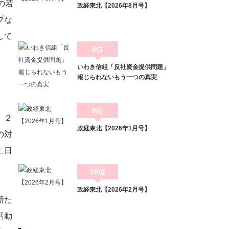
の若
政経東北【2026年8月号】
プな
して
8位
いわき信組「反社資金提供問題」
報じられないもう一つの真実
9位
、２
政経東北【2026年1月号】
の対
二日
10位
政経東北【2026年2月号】
新た
活動