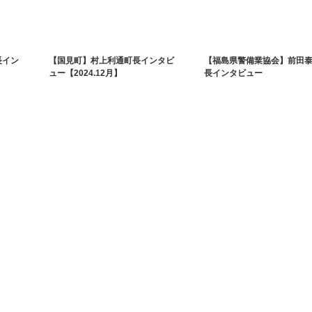
長イン
【国見町】村上利通町長インタビ
【福島県警備業協会】前田
ュー【2024.12月】
長インタビュー