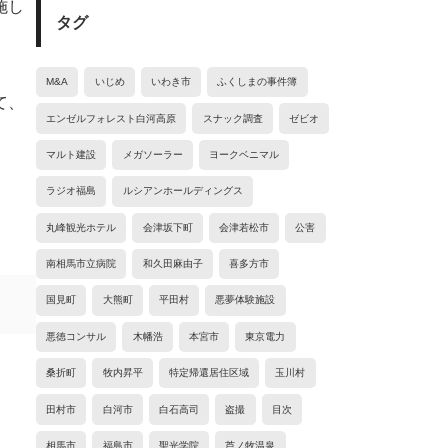
施し
タグ
M&A
いじめ
いわき市
ふくしまの事件簿
て、
エンゼルフォレスト白河高原
スナック調査
ゼビオ
マルト建設
メガソーラー
ヨークベニマル
ラジオ福島
ルシアンホールディングス
丸峰観光ホテル
会津坂下町
会津若松市
公害
南相馬市立病院
和久田麻由子
喜多方市
国見町
大熊町
平田村
悪夢体験施設
悪徳コンサル
木幡浩
本宮市
東京電力
桑折町
牧内昇平
特定帰還居住区域
玉川村
田村市
白河市
白石高司
盗撮
目次
相馬市
福島市
聖光学院
芦ノ牧温泉