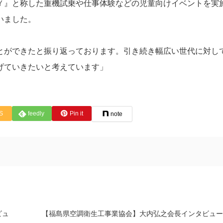
Ｙ』と称した重機試乗や仕事体験などの児童向けイベントを実
いました。
ができたと振り返っております。引き続き幅広い世代に対し
なげていきたいと考えています」
S
feedly
Pin it
note
ビュ
【福島県空調衛生工事業協会】大内弘之会長インタビュー