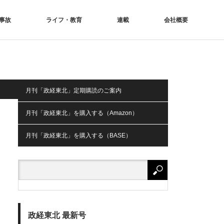
事故
ライフ・教育
連載
会社概要
月刊「政経東北」定期購読のご案内
月刊「政経東北」を購入する（Amazon）
月刊「政経東北」を購入する（BASE）
政経東北 最新号