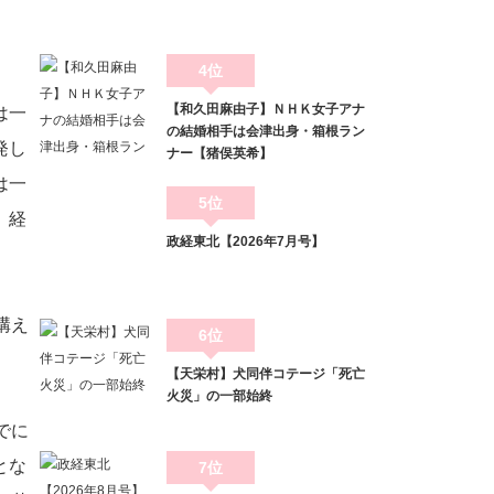
4位
【和久田麻由子】ＮＨＫ女子アナ
は一
の結婚相手は会津出身・箱根ラン
発し
ナー【猪俣英希】
は一
5位
、経
政経東北【2026年7月号】
構え
6位
【天栄村】犬同伴コテージ「死亡
火災」の一部始終
でに
とな
7位