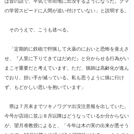
は昔の話で、平気で市街地に出没するようになった。クマ
の学習スピードに人間が追い付けていない」と説明する。
そのうえで、こうも述べる。
「定期的に鉄砲で狩猟して火薬のにおいと恐怖を覚えさ
せ、『人里に下りてきてはだめだ』と分からせる行為がい
まこそ重要だと考えています。ただ、猟師は高齢化が進ん
でおり、担い手が減っている。私も思うように猟に行け
ず、もどかしい思いを抱いています」
県は７月末までツキノワグマ出没注意報を出していた。
今号が店頭に並ぶ８月以降はどうなっているか分からない
が、望月准教授によると、「今年は木の実の出来が悪そう