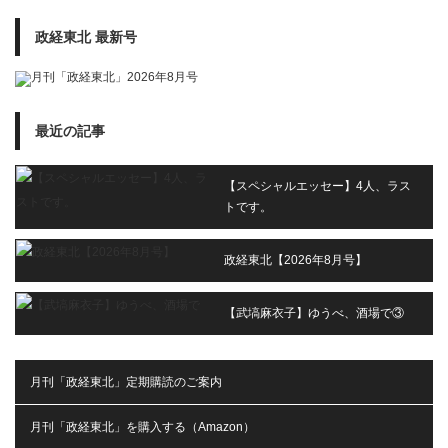
政経東北 最新号
最近の記事
【スペシャルエッセー】4人、ラス
トです。
政経東北【2026年8月号】
【武塙麻衣子】ゆうべ、酒場で③
月刊「政経東北」定期購読のご案内
月刊「政経東北」を購入する（Amazon）