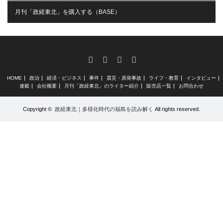
月刊「政経東北」を購入する（BASE）
RSS
X
Facebook
Instagram
HOME
政治
経済・ビジネス
事件
震災・原発事故
ライフ・教育
インタビュー
連載
会社概要
月刊「政経東北」のライター紹介
販売店一覧
お問合わせ
Copyright ©
政経東北｜多様化時代の福島を読み解く
All rights reserved.