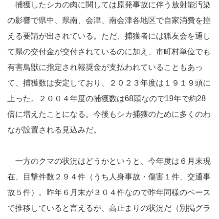
捕獲したシカの肉に関しては原発事故に伴う放射能汚染
の影響で県中、県南、会津、南会津各地区で自家消費を控
える要請が出されている。ただ、捕獲者には猟友会を通し
て県の交付金が交付されているのに加え、市町村単位でも
有害鳥獣に指定され報奨金が支払われていることもあっ
て、捕獲数は安定しており、２０２３年度は１９１９頭に
上った。２００４年度の捕獲数は68頭なので19年で約28
倍に増えたことになる。今後もシカ捕獲のために多くのわ
なが設置される見込みだ。
一方のクマの状況はどうかというと、今年度は６月末現
在、目撃件数２９４件（うち人身事故・傷害１件、交通事
故５件）。昨年６月末が３０４件なので昨年同様のペース
で推移していると言えるが、高止まりの状況だ（別掲グラ