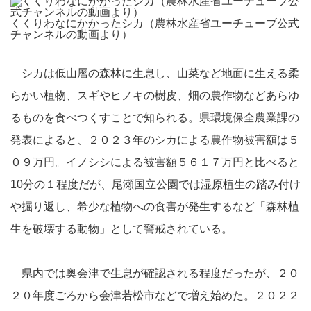
くくりわなにかかったシカ（農林水産省ユーチューブ公式
チャンネルの動画より）
シカは低山層の森林に生息し、山菜など地面に生える柔
らかい植物、スギやヒノキの樹皮、畑の農作物などあらゆ
るものを食べつくすことで知られる。県環境保全農業課の
発表によると、２０２３年のシカによる農作物被害額は５
０９万円。イノシシによる被害額５６１７万円と比べると
10分の１程度だが、尾瀬国立公園では湿原植生の踏み付け
や掘り返し、希少な植物への食害が発生するなど「森林植
生を破壊する動物」として警戒されている。
県内では奥会津で生息が確認される程度だったが、２０
２０年度ごろから会津若松市などで増え始めた。２０２２