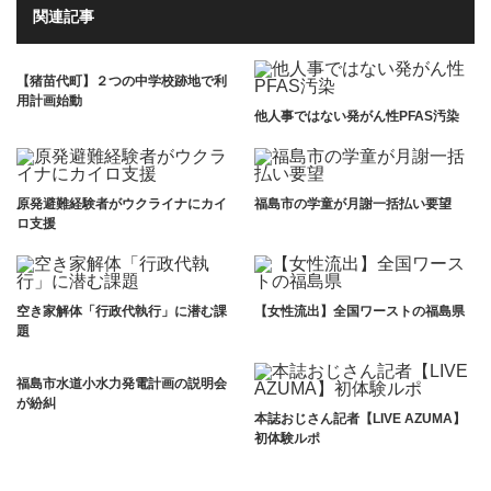
関連記事
【猪苗代町】２つの中学校跡地で利
用計画始動
他人事ではない発がん性PFAS汚染
原発避難経験者がウクライナにカイ
福島市の学童が月謝一括払い要望
ロ支援
空き家解体「行政代執行」に潜む課
【女性流出】全国ワーストの福島県
題
福島市水道小水力発電計画の説明会
が紛糾
本誌おじさん記者【LIVE AZUMA】
初体験ルポ