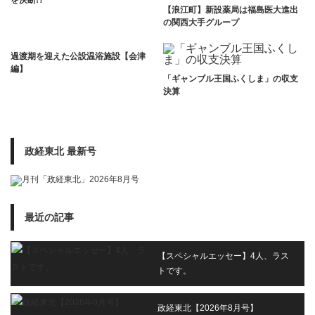
を決断!?
【浪江町】新設薬局は福島医大進出
の関西大手グループ
過渡期を迎えた公設温浴施設【会津
編】
「ギャンブル王国ふくしま」の収支
決算
政経東北 最新号
最近の記事
【スペシャルエッセー】4人、ラス
トです。
政経東北【2026年8月号】