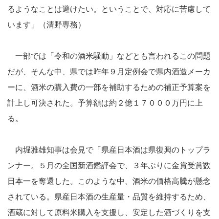
るようなことは避けたい。ということで、対応に苦慮して
います」（清野専務）
一部では「令和の酒米騒動」などとも言われるこの問題
だが、そんな中、県では昨年９月定例会で県内酒造メーカ
ーに、酒米の購入費の一部を補助するための補正予算案を
計上し可決された。予算額は約２億１７０００万円に上
る。
内堀雅雄知事は会見で「県産日本酒は県復興のトップラ
ンナー。５月の全国新酒鑑評会で、３年ぶりに金賞受賞数
日本一を奪還した。このような中、酒米の価格高騰が懸念
されている。県産日本酒の生産量・品質を維持するため、
酒蔵に対して原料米購入を支援し、安定した酒づくりを支