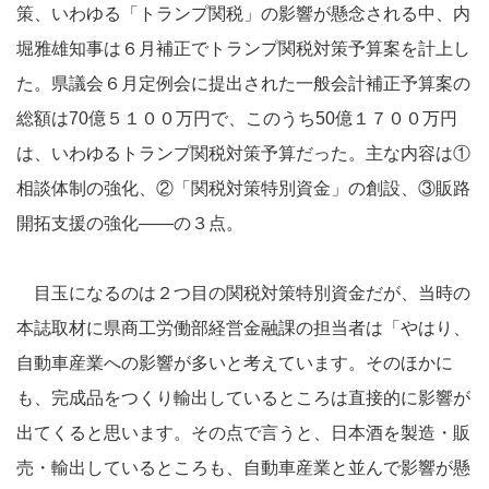
策、いわゆる「トランプ関税」の影響が懸念される中、内
堀雅雄知事は６月補正でトランプ関税対策予算案を計上し
た。県議会６月定例会に提出された一般会計補正予算案の
総額は70億５１００万円で、このうち50億１７００万円
は、いわゆるトランプ関税対策予算だった。主な内容は①
相談体制の強化、②「関税対策特別資金」の創設、③販路
開拓支援の強化――の３点。
目玉になるのは２つ目の関税対策特別資金だが、当時の
本誌取材に県商工労働部経営金融課の担当者は「やはり、
自動車産業への影響が多いと考えています。そのほかに
も、完成品をつくり輸出しているところは直接的に影響が
出てくると思います。その点で言うと、日本酒を製造・販
売・輸出しているところも、自動車産業と並んで影響が懸