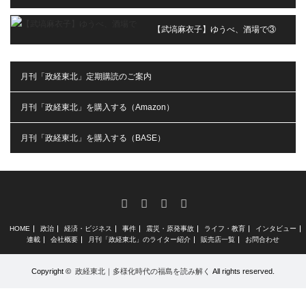
【武塙麻衣子】ゆうべ、酒場で③
月刊「政経東北」定期購読のご案内
月刊「政経東北」を購入する（Amazon）
月刊「政経東北」を購入する（BASE）
RSS
X
Facebook
Instagram
HOME
政治
経済・ビジネス
事件
震災・原発事故
ライフ・教育
インタビュー
連載
会社概要
月刊「政経東北」のライター紹介
販売店一覧
お問合わせ
Copyright ©
政経東北｜多様化時代の福島を読み解く
All rights reserved.