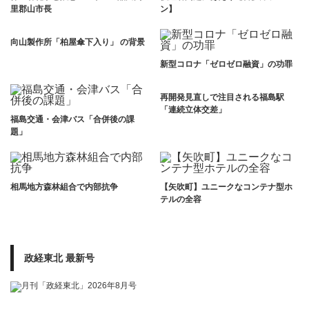
里郡山市長
ン】
向山製作所「柏屋傘下入り」 の背景
新型コロナ「ゼロゼロ融資」の功罪
再開発見直しで注目される福島駅
「連続立体交差」
福島交通・会津バス「合併後の課
題」
相馬地方森林組合で内部抗争
【矢吹町】ユニークなコンテナ型ホ
テルの全容
政経東北 最新号