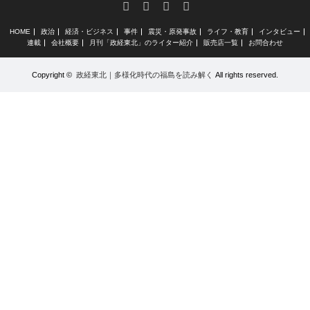
RSS
X
Facebook
Instagram
HOME
政治
経済・ビジネス
事件
震災・原発事故
ライフ・教育
インタビュー
連載
会社概要
月刊「政経東北」のライター紹介
販売店一覧
お問合わせ
Copyright ©
政経東北｜多様化時代の福島を読み解く
All rights reserved.