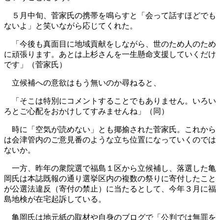
５月中旬、菅家氏の携帯を鳴らすと「会って話すほどでも
ないよ」と笑いながら応じてくれた。
「今後も真面目に地域貢献をしながら、世のため人のため
に頑張ります。あとは上杉さんを一生懸命支援していくだけ
です」（菅家氏）
立候補への意欲はもう無いのか尋ねると、
「そこは特別にコメントすることでもありません。いろい
ろとご心配をおかけしてすみませんね」（同）
時に「空気が読めない」とも揶揄された菅家氏。これから
は会津管内のご意見番のような立ち位置になっていくのでは
ないか。
一方、昨年の衆院選で福島１区から立候補し、落選した亀
岡氏は本誌既報の通り選挙区内の複数の祭りに寄付したこと
が公選法違反（寄付の禁止）に当たるとして、今年３月に福
島地検が在宅起訴している。
亀岡氏は地元紙の取材や自身のブログで「公判では無罪を