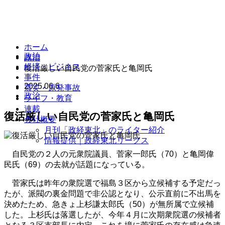
ホーム
政治
政治
経済・ビジネス
復活厳しい自民党の菅家氏と亀岡氏
事件
2025.06.6
震災・原発事故
政治
ライフ・教育
連載
復活厳しい自民党の菅家氏と亀岡氏
会社概要
月刊「政経東北」のライター紹介
情報提供｜政経東北リークス
自民党の２人の元衆院議員、菅家一郎氏（70）と亀岡偉
民氏（69）の去就が話題になっている。
菅家氏は昨年の衆院選で福島３区から立候補する予定だっ
たが、派閥の裏金問題で非公認となり、公示直前に不出馬を
決めたため、急きょ上杉謙太郎氏（50）が無所属で立候補
した。上杉氏は落選したが、今年４月に次期衆院選の候補者