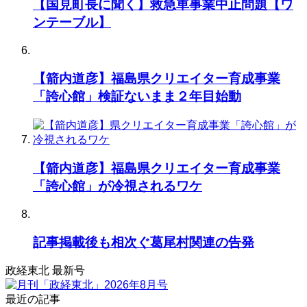
【国見町長に聞く】救急車事業中止問題【ワ
ンテーブル】
【箭内道彦】福島県クリエイター育成事業
「誇心館」検証ないまま２年目始動
【箭内道彦】福島県クリエイター育成事業
「誇心館」が冷視されるワケ
記事掲載後も相次ぐ葛尾村関連の告発
政経東北 最新号
最近の記事