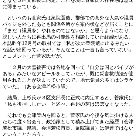
となる３区支部長に内定。これを境に菅家氏の存在感は急速
に薄まっている。
というのも菅家氏は衆院選後、郡部での意外な人気や議員
バッジを外したあとも関係各所から案内状などが届くことに
「まだ（議員を）やれるのではないか」と思うようになり、
親しい人たちに再出馬の可能性を相談していた経緯がある。
本誌昨年12月号の取材では「私が次の衆院選に出るみたい
な話が出回っているが、そんなことは一言も言っていない」
とコメントした菅家氏だが、
「２月の大雪被害では各地を回って『自分は国とパイプが
ある』みたいなアピールをしていたが、既に災害救助法が適
用されることが決まっていたので、地元党員の多くはシラケ
ていた」（ある会津若松市議）
結局、上杉氏が３区支部長に正式に内定すると、菅家氏は
「私も後押ししたい」と述べ、再起の芽はほぼなくなった。
それでも会津管内を回ると、菅家氏の今後を気に掛ける人
たちに度々出会う。政治家として積み上げてきた経歴（会津
若松市議、県議、会津若松市長、衆院議員）は伊達ではない
ということだろう。