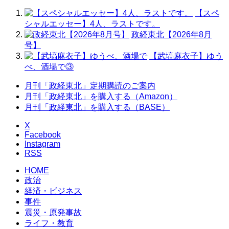
【スペ
シャルエッセー】4人、ラストです。
政経東北【2026年8月
号】
【武塙麻衣子】ゆう
べ、酒場で③
月刊「政経東北」定期購読のご案内
月刊「政経東北」を購入する（Amazon）
月刊「政経東北」を購入する（BASE）
X
Facebook
Instagram
RSS
HOME
政治
経済・ビジネス
事件
震災・原発事故
ライフ・教育