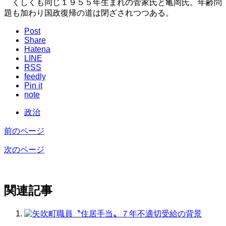
くしくも同じ１９５５年生まれの菅家氏と亀岡氏。年齢問
題も加わり国政復帰の道は閉ざされつつある。
Post
Share
Hatena
LINE
RSS
feedly
Pin it
note
政治
前のページ
次のページ
関連記事