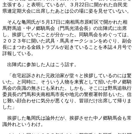
主張する」と表明しているが、３月22日に開かれた自民党
県連定期大会に出席したあとは公の場に姿を見せていない。
そんな亀岡氏が５月17日に南相馬市原町区で開かれた相
馬野馬追・中ノ郷騎馬会（門馬光清会長）の出陣式に出席
し、挨拶していたことが分かった。同騎馬会をめぐっては、
２０２３年に開いた武具・馬具オークションをめぐり、副会
長にまつわる金銭トラブルが起きていることを本誌４月号で
詳報している。
出陣式に参加した人はこう話す。
「在宅起訴された元政治家が堂々と挨拶しているのには驚
いた。と同時に、そういう人物を来賓として招いた中ノ郷騎
馬会の良識の無さにも呆れた。しかも、そこには野馬追執行
委員長の門馬和夫南相馬市長や地元の警察署幹部もいた。信
じ難い顔合わせに気分が悪くなり、冒頭だけ出席して帰りま
した」
挨拶した亀岡氏は論外だが、挨拶させた中ノ郷騎馬会も常
識外れというわけ。