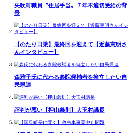
矢吹町職員〝住居手当〟７年不適切受給の背
景
【のたり日乗】最終回を迎えて【近藤憲明さ
んインタビュー】
森雅子氏に代わる参院候補者を擁立したい自
民県連
評判が悪い【押山義則】大玉村議長