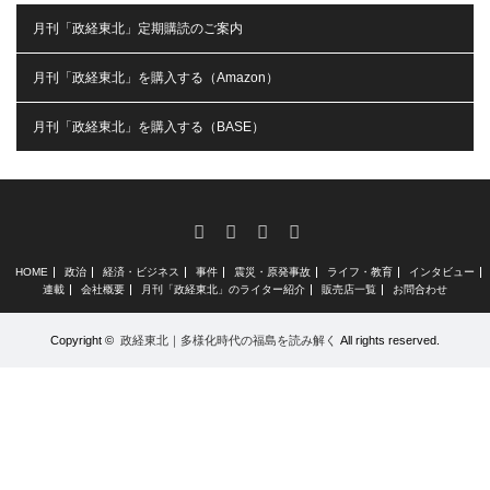
月刊「政経東北」定期購読のご案内
月刊「政経東北」を購入する（Amazon）
月刊「政経東北」を購入する（BASE）
RSS
X
Facebook
Instagram
HOME
政治
経済・ビジネス
事件
震災・原発事故
ライフ・教育
インタビュー
連載
会社概要
月刊「政経東北」のライター紹介
販売店一覧
お問合わせ
Copyright ©
政経東北｜多様化時代の福島を読み解く
All rights reserved.