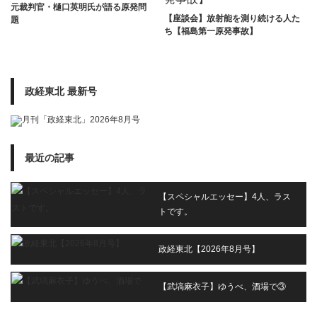
元裁判官・樋口英明氏が語る原発問
【座談会】放射能を測り続ける人た
題
ち【福島第一原発事故】
政経東北 最新号
最近の記事
【スペシャルエッセー】4人、ラス
トです。
政経東北【2026年8月号】
【武塙麻衣子】ゆうべ、酒場で③