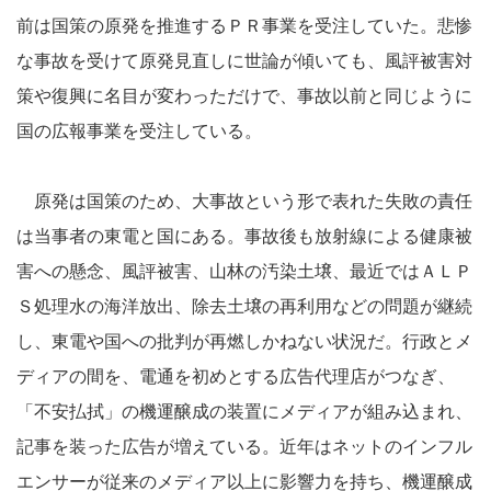
前は国策の原発を推進するＰＲ事業を受注していた。悲惨
な事故を受けて原発見直しに世論が傾いても、風評被害対
策や復興に名目が変わっただけで、事故以前と同じように
国の広報事業を受注している。
原発は国策のため、大事故という形で表れた失敗の責任
は当事者の東電と国にある。事故後も放射線による健康被
害への懸念、風評被害、山林の汚染土壌、最近ではＡＬＰ
Ｓ処理水の海洋放出、除去土壌の再利用などの問題が継続
し、東電や国への批判が再燃しかねない状況だ。行政とメ
ディアの間を、電通を初めとする広告代理店がつなぎ、
「不安払拭」の機運醸成の装置にメディアが組み込まれ、
記事を装った広告が増えている。近年はネットのインフル
エンサーが従来のメディア以上に影響力を持ち、機運醸成