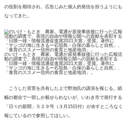
の役割を期待され、広告じみた個人的発信を担うようにも
なってきた。
のいけ・もとき 農家。電通が原発事故後に行った広報活
動の調査で、表現の自由や情報公開への貢献を表彰する
「日隈一雄・情報流通促進賞2021大賞」受賞。著作に
「サンゴの海に生きるー石垣島・白保の暮らしと自然」、
「食育のススメー信州の食育と地産地消」。
こうした背景を共有した上で野池氏の講演を報じる。紙
幅の都合で一部しか載せられないが、いわき市で発行する
「日々の新聞」５２９号（３月15日付）が余すところなく
報じているので参照してほしい。