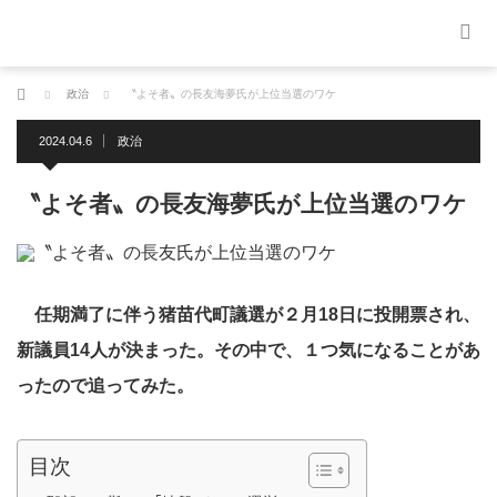
ホーム
政治
〝よそ者〟の長友海夢氏が上位当選のワケ
2024.04.6
政治
〝よそ者〟の長友海夢氏が上位当選のワケ
任期満了に伴う猪苗代町議選が２月18日に投開票され、
新議員14人が決まった。その中で、１つ気になることがあ
ったので追ってみた。
目次