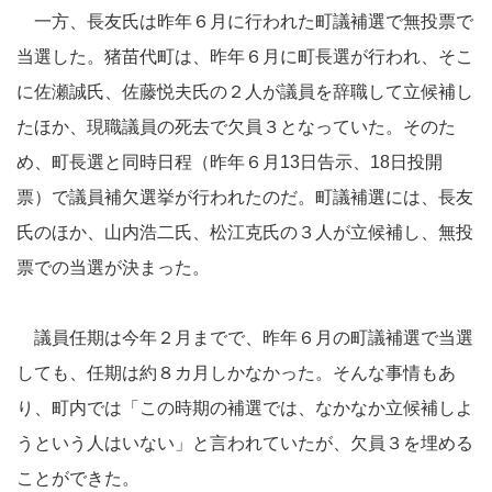
一方、長友氏は昨年６月に行われた町議補選で無投票で
当選した。猪苗代町は、昨年６月に町長選が行われ、そこ
に佐瀬誠氏、佐藤悦夫氏の２人が議員を辞職して立候補し
たほか、現職議員の死去で欠員３となっていた。そのた
め、町長選と同時日程（昨年６月13日告示、18日投開
票）で議員補欠選挙が行われたのだ。町議補選には、長友
氏のほか、山内浩二氏、松江克氏の３人が立候補し、無投
票での当選が決まった。
議員任期は今年２月までで、昨年６月の町議補選で当選
しても、任期は約８カ月しかなかった。そんな事情もあ
り、町内では「この時期の補選では、なかなか立候補しよ
うという人はいない」と言われていたが、欠員３を埋める
ことができた。