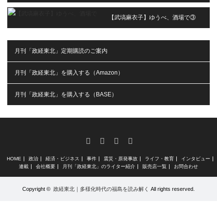
【武塙麻衣子】ゆうべ、酒場で③
月刊「政経東北」定期購読のご案内
月刊「政経東北」を購入する（Amazon）
月刊「政経東北」を購入する（BASE）
RSS
X
Facebook
Instagram
HOME
政治
経済・ビジネス
事件
震災・原発事故
ライフ・教育
インタビュー
連載
会社概要
月刊「政経東北」のライター紹介
販売店一覧
お問合わせ
Copyright ©
政経東北｜多様化時代の福島を読み解く
All rights reserved.