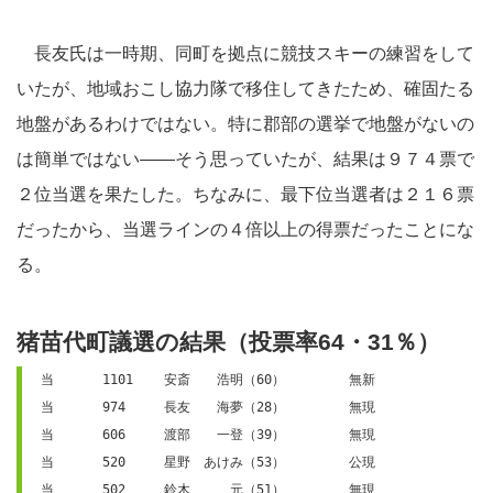
長友氏は一時期、同町を拠点に競技スキーの練習をして
いたが、地域おこし協力隊で移住してきたため、確固たる
地盤があるわけではない。特に郡部の選挙で地盤がないの
は簡単ではない――そう思っていたが、結果は９７４票で
２位当選を果たした。ちなみに、最下位当選者は２１６票
だったから、当選ラインの４倍以上の得票だったことにな
る。
猪苗代町議選の結果（投票率64・31％）
当	1101	安斎　　浩明（60）	無新
当	974	長友　　海夢（28）	無現
当	606	渡部　　一登（39）	無現
当	520	星野　あけみ（53）	公現
当	502	鈴木　　　元（51）	無現