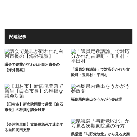
関連記事
議会で是非が問われた白河市長の
「議員定数議論」で対応分かれた古
【海外視察】
殿町・玉川村・平田村
福島県内進出をうかがう参政党
【田村市】新病院問題で露呈【白石
市長】の稚拙な議会対策
【会津美里町】支部長急死で迷走す
る自民高田支部
県議選「与野党敗北」から見る次期