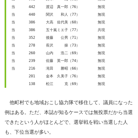
当	442	渡辺　真一郎（76）	無現
当	440	関沢　　和人（77）	無現
当	386	大高　佐代美（60）	無現
当	386	五十嵐ミエ子（77）	共現
当	352	後藤　　公男（71）	無現
当	278	長沢　　　操（73）	無現
当	260	山内　　浩二（69）	無現
当	239	佐藤　英一郎（74）	無現
当	216	滝田　　勝昭（66）	無現
	201	金本　久美子（76）	無現
	138	松江　　　克（69）	無現
他町村でも地域おこし協力隊で移住して、議員になった
例はある。ただ、本誌が知るケースでは無投票だから当選
できたという人がほとんどで、選挙戦を戦い当選した人
も、下位当選が多い。